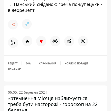
Панський сніданок: греча по-купецьки -
відеорецепт
♥
🔥
😭
😆
😡
👍
РЕЦЕПТ
ЇЖА
ХАРЧУВАННЯ
КОРИСНІ ПОРАДИ
ЛАЙФХАК
06:05, 22 березня 2024
Затемнення Місяця наближується,
треба бути насторожі - гороскоп на 22
березня