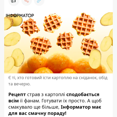
👍
Є ті, хто готовий їсти картоплю на сніданок, обід
та вечерю.
Рецепт
страв з картоплі
сподобається
всім
її фанам.
Готувати їх просто
. А щоб
смакувало ще більше,
Інформатор має
для вас смачну пораду!