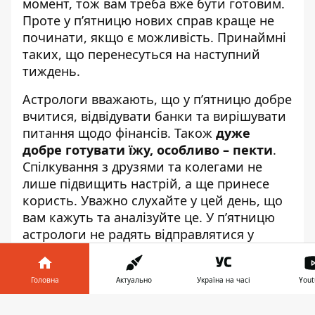
момент, тож вам треба вже бути готовим.
Проте у п’ятницю нових справ краще не
починати, якщо є можливість. Принаймні
таких, що перенесуться на наступний
тиждень.
Астрологи вважають, що у п’ятницю добре
вчитися, відвідувати банки та вирішувати
питання щодо фінансів. Також
дуже
добре готувати їжу, особливо – пекти
.
Спілкування з друзями та колегами не
лише підвищить настрій, а ще принесе
користь. Уважно слухайте у цей день, що
вам кажуть та аналізуйте це. У п’ятницю
астрологи не радять відправлятися у
подорожі. В медичному сенсі день є
несприятливим, як і декілька попередніх.
Головна
Актуально
Україна на часі
Yout
Треба стерегтися інфекцій та ретельно
виконувати поради лікарів.
Інформатор у