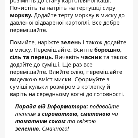
розімніть до стану картопляної каші.
Почистіть та натріть на тертушці сиру
моркву.
Додайте терту моркву в миску до
давленої відвареної картоплі. Все добре
перемішайте.
Помийте, наріжте
зелень
і також додайте
в миску. Перемішайте. Всипте
борошно,
сіль та перець.
Вичавіть
часник
та також
додайте до суміші. Ще раз все
перемішайте. Влийте олію, перемішайте
виделкою вміст миски. Сформуйте з
суміші кульки розміром з котлетку й
варіть на середньому вогні до готовності.
Порада від Інформатора:
подавайте
теплим
з сироваткою, сметаною
чи
томатним соком
та свіжою
зеленню.
Смачного!