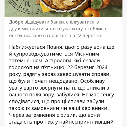
Добре відвідувати банки, спілкуватися із
друзями, вчитися та готувати їжу, особливо
пекти, вказано в гороскопі на 22 березня.
Наближується Повня, цього разу вона ще
й супроводжуватиметься Місячним
затемненням. Астрологи, які склали
гороскоп на п’ятницю, 22 березня 2024
року
, радять зараз завершувати справи,
що були початі нещодавно. Особливу
увагу варто звернути на ті, що зникли з
вашого поля зору, забулися. Не має сенсу
сподіватися, що про ці справи забули
також їх замовники чи ваші керівники.
Через затемнення є ризик, що вони
згадають про них у найнесприятливіший