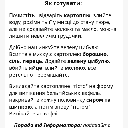
Як готувати:
Почистіть і відваріть
картоплю,
злийте
воду, розімніть її у мисці до стану пюре,
але не додавайте молоко та масло, можна
лишити невеличкі грудочки.
Дрібно нашинкуйте зелену цибулю.
Всипте в миску з картоплею
борошно,
сіль, перець.
Додайте
зелену цибулю,
вбийте
яйце,
влийте
молоко,
все
ретельно перемішайте.
Викладайте картопляне "тісто" на форму
для випікання бельгійських вафель,
накривайте кожну половинку
сиром та
шинкою,
а потім знову "тістом".
Випікайте як вафлі.
Порада від Інформатора:
подавайте