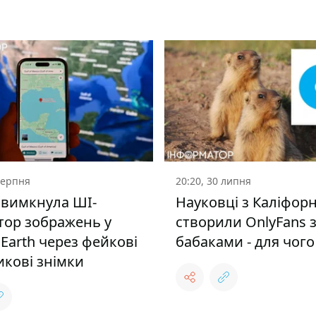
серпня
20:20, 30 липня
 вимкнула ШІ-
Науковці з Каліфорн
тор зображень у
створили OnlyFans 
 Earth через фейкові
бабаками - для чого
икові знімки