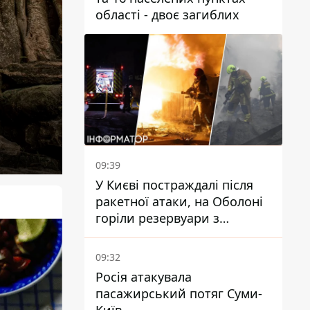
області - двоє загиблих
09:39
У Києві постраждалі після
ракетної атаки, на Оболоні
горіли резервуари з
паливом
09:32
Росія атакувала
пасажирський потяг Суми-
Київ