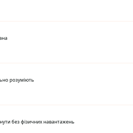
дана
льно розуміють
днути без фізичних навантажень