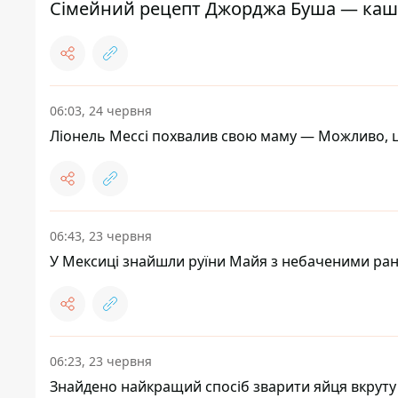
Сімейний рецепт Джорджа Буша — каша
06:03, 24 червня
Ліонель Мессі похвалив свою маму — Можливо, ц
06:43, 23 червня
У Мексиці знайшли руїни Майя з небаченими ра
06:23, 23 червня
Знайдено найкращий спосіб зварити яйця вкруту -