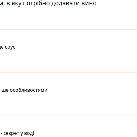
, в яку потрібно додавати вино
е соус
ніше особливостями
 секрет у воді