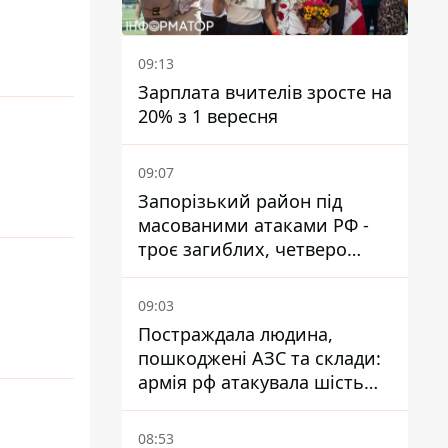
09:13
Зарплата вчителів зросте на
20% з 1 вересня
09:07
Запорізький район під
масованими атаками РФ -
троє загиблих, четверо
поранених
09:03
Постраждала людина,
пошкоджені АЗС та склади:
армія рф атакувала шість
районів Дніпропетровської
області
08:53