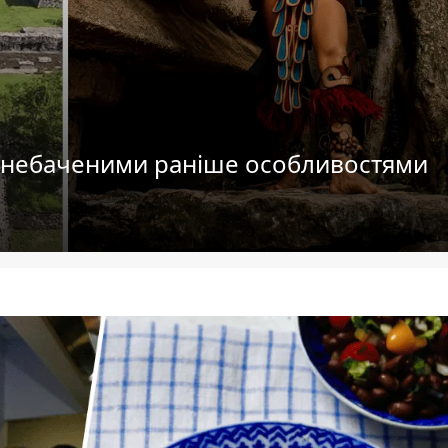
з небаченими раніше особливостями