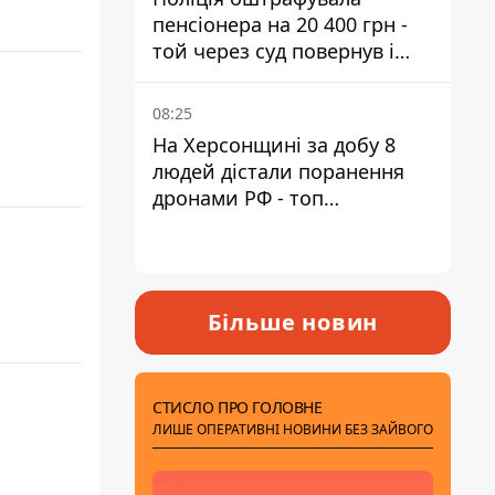
пенсіонера на 20 400 грн -
той через суд повернув і
гроші, і отримав 3 тис. грн
моральної шкоди
08:25
На Херсонщині за добу 8
людей дістали поранення
дронами РФ - топ
небезпечних районів
Більше новин
СТИСЛО ПРО ГОЛОВНЕ
ЛИШЕ ОПЕРАТИВНІ НОВИНИ БЕЗ ЗАЙВОГО