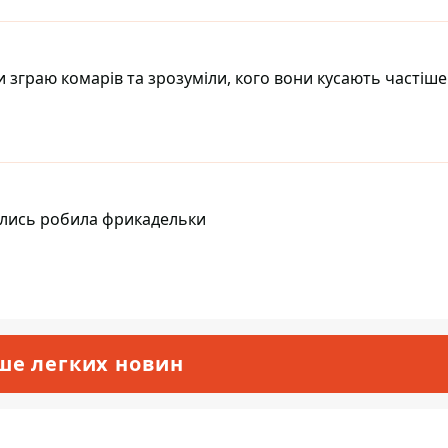
 зграю комарів та зрозуміли, кого вони кусають частіше
 колись робила фрикадельки
ше легких новин