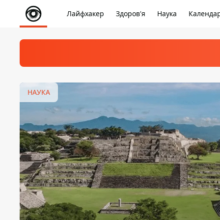
Лайфхакер
Здоров'я
Наука
Календа
НАУКА