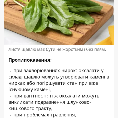
Листя щавлю має бути не жорстким і без плям.
Протипоказання:
при захворюваннях нирок: оксалати у
складі щавлю можуть утворювати камені в
нирках або погіршувати стан при вже
існуючому камені,
при вагітності: ті ж оксалати можуть
викликати подразнення шлунково-
кишкового тракту,
при проблемах травлення,