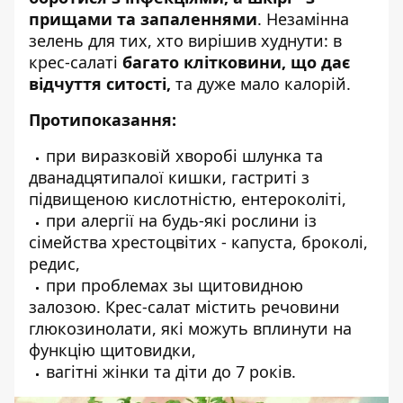
прищами та запаленнями
. Незамінна
зелень для тих, хто вирішив худнути: в
крес-салаті
багато клітковини, що дає
відчуття ситості,
та дуже мало калорій.
Протипоказання:
при виразковій хворобі шлунка та
дванадцятипалої кишки, гастриті з
підвищеною кислотністю, ентероколіті,
при алергії на будь-які рослини із
сімейства хрестоцвітих - капуста, броколі,
редис,
при проблемах зы щитовидною
залозою. Крес-салат містить речовини
глюкозинолати, які можуть вплинути на
функцію щитовидки,
вагітні жінки та діти до 7 років.