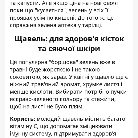
та капусти. Але якщо ціна на нові овочі
поки що "кусається", зелень у всіх її
проявах усім по кишені. До того ж, це
справжня
зелена аптека у тарілці
.
Щавель: для здоров'я кісток
та сяючої шкіри
Ця популярна "борщова" зелень вже в
травні буде жорсткою і не такою
соковитою, як зараз. У квітні у щавлю ще є
ніжний трав'яний аромат, хрумке листя і
менше кислоти. Вибирати потрібно пучки
яскраво-зеленого кольору та стежити,
щоб на листі не було плям.
Користь:
молодий щавель містить багато
вітаміну C, що допомагає зміцнювати
імунну систему, підтримувати здоров'я