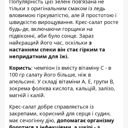
Популярність цієї зелені пов'язана не
тільки з оригінальним смаком із ледь
вловимою гіркуватістю, але й простотою і
швидкістю вирощування. Крес-салат росте
будь-де, включаючи горщики на
підвіконні, аби було сонце. Зараз
найкращий його час, оскільки
з
настанням спеки він стає гірким та
непридатним для їжі.
Користь
: чемпіон із вмісту вітаміну С - в
100 гр салату його більше, ніж в
апельсині. У складі
вітаміни А
, E, групи В,
зокрема фолієва кислота, кальцій, залізо,
магній і калій.
Крес-салат добре справляється із
закрепами, корисний для серця і судин,
має сечогінну дію,
допомагає організму
боротися з інфекціями, а шкірі - з