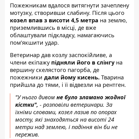
Пожежникам вдалося витягнути зачеплену
мотузку, створивши слабину. Після цього
козел впав з висоти 4,5 метра
на землю,
приземлившись в місці, де вже
облаштували підкладку, намагаючись
пом'якшити удар.
Ветеринар дав козлу заспокійливе, а
члени екіпажу
підняли його в слінгу
на
вершину скелястого пагорба, де
пожежники
дали йому кисень.
Тварина
прийшла до тями, і її відвезли на рентген.
"У нього дивом
не було зламано жодної
кістки",
- розповіли ветеринари. За
їхніми словами, козел лазив по опорах
мосту, які знаходяться на висоті 24
метри над землею, і падіння він би не
пережив.