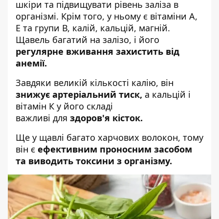
шкіри та підвищувати рівень заліза в
організмі. Крім того, у ньому є вітаміни A,
E та групи В, калій, кальцій, магній.
Щавель багатий на залізо, і його
регулярне вживання захистить від
анемії.
Завдяки великій кількості калію, він
знижує артеріальний тиск,
а кальцій і
вітамін К у його складі
важливі
для
здоров'я кісток
.
Ще у щавлі багато харчових волокон, тому
він є
ефективним проносним засобом
та виводить токсини з організму.