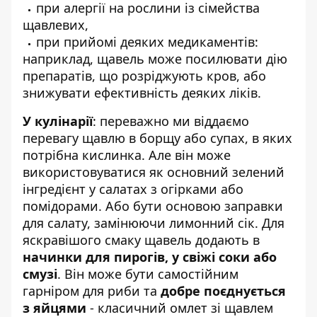
при алергії на рослини із сімейства
щавлевих,
при прийомі деяких медикаментів:
наприклад, щавель може посилювати дію
препаратів, що розріджують кров, або
знижувати ефективність деяких ліків.
У кулінарії
: переважно ми віддаємо
перевагу щавлю в борщу або супах, в яких
потрібна кислинка. Але він може
використовуватися як основний зелений
інгредієнт у салатах з огірками або
помідорами. Або бути основою заправки
для салату, замінюючи лимонний сік. Для
яскравішого смаку щавель додають в
начинки для пирогів, у свіжі соки або
смузі
. Він може бути самостійним
гарніром для риби та
добре поєднується
з яйцями
- класичний омлет зі щавлем