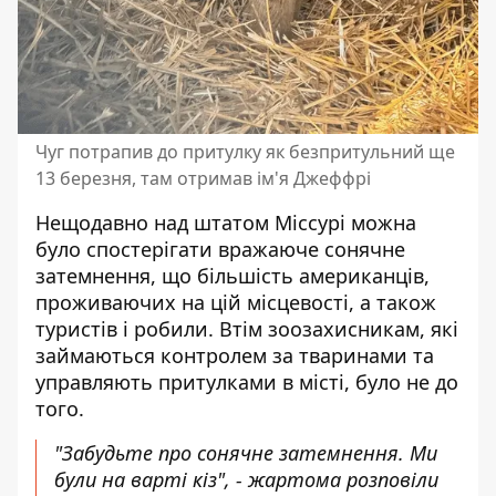
Чуг потрапив до притулку як безпритульний ще
13 березня, там отримав ім'я Джеффрі
Нещодавно над штатом Міссурі можна
було спостерігати вражаюче сонячне
затемнення, що більшість американців,
проживаючих на цій місцевості, а також
туристів і робили. Втім зоозахисникам, які
займаються контролем за тваринами та
управляють притулками в місті, було не до
того.
"Забудьте про сонячне затемнення. Ми
були на варті кіз", - жартома
розповіли