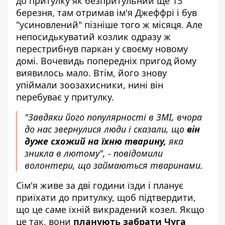
до притулку як безпритульний ще 13
березня, там отримав ім'я Джеффрі і був
"усиновлений" пізніше того ж місяця. Але
непосидькуватий козлик одразу ж
перестрибнув паркан у своєму новому
домі. Вочевидь попередніх пригод йому
виявилось мало. Втім, його знову
упіймали зоозахисники, нині він
перебуває у притулку.
"Завдяки його популярності в ЗМІ, вчора
до нас звернулися люди і сказали, що
він
дуже схожий на їхню тварину,
яка
зникла в лютому", - повідомили
волонтери, що займаються тваринами.
Сім'я живе за дві години їзди і планує
приїхати до притулку, щоб підтвердити,
що це саме їхній викрадений козел. Якщо
це так, вони
планують забрати Чуга