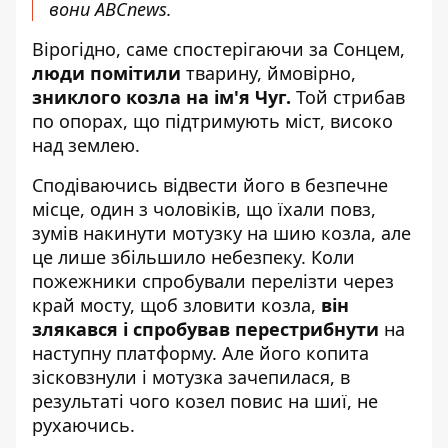
вони ABCnews.
Вірогідно, саме спостерігаючи за Сонцем,
люди помітили
тварину, ймовірно,
зниклого козла на ім'я Чуг.
Той стрибав
по опорах, що підтримують міст, високо
над землею.
Сподіваючись відвести його в безпечне
місце, один з чоловіків, що їхали повз,
зумів накинути мотузку на шию козла, але
це лише збільшило небезпеку. Коли
пожежники спробували перелізти через
край мосту, щоб зловити козла,
він
злякався і спробував перестрибнути
на
наступну платформу. Але його копита
зісковзнули і мотузка зачепилася, в
результаті чого козел повис на шиї, не
рухаючись.