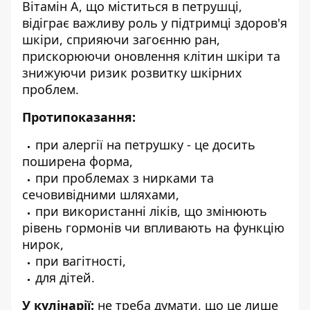
Вітамін A, що міститься в петрушці,
відіграє важливу роль у підтримці здоров'я
шкіри, сприяючи загоєнню ран,
прискорюючи оновлення клітин шкіри та
знижуючи ризик розвитку шкірних
проблем.
Протипоказання:
при алергії на петрушку - це досить
поширена форма,
при проблемах з нирками та
сечовивідними шляхами,
при використанні ліків, що змінюють
рівень гормонів чи впливають на функцію
нирок,
при вагітності,
для дітей.
У кулінарії:
не треба думати, що це лише