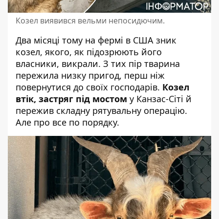
Козел виявився вельми непосидючим.
Два місяці тому на фермі в США зник
козел, якого, як підозрюють його
власники, викрали. З тих пір
тварина
пережила низку пригод, перш ніж
повернутися до своїх господарів.
Козел
втік, застряг під мостом
у Канзас-Сіті й
пережив складну рятувальну операцію.
Але про все по порядку.