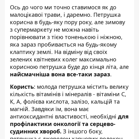
Ось до чого ми точно ставимося як до
малоцікавої трави, і даремно. Петрушка
корисна в будь-яку пору року, але зимову
з супермаркету не можна навіть
порівнювати з тією тоненькою і ніжною,
яка зараз пробивається на будь-якому
клаптику землі. На відміну від своїх
зелених квітневих колег максимально
корисною петрушка буде до кінця літа, але
найсмачніша вона все-таки зараз
.
Користь
: молода петрушка містить велику
кількість вітамінів і мінералів - вітаміни C,
К, A, фолієва кислота, залізо, кальцій та
магній. Завдяки їм, вона має
антиоксидантні властивості, необхідні
для
профілактики онкології та серцево-
судинних хвороб.
З іншого боку,
петрушка є джерелом харчових волокон,