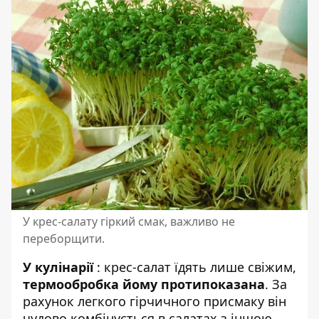
У крес-салату гіркий смак, важливо не
переборщити.
У кулінарії
: крес-салат їдять лише свіжим,
термообробка йому протипоказана
. За
рахунок легкого гірчичного присмаку він
чудово комбінується в салатах з іншою