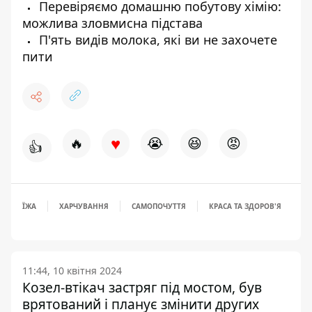
Перевіряємо домашню побутову хімію:
можлива зловмисна підстава
П'ять видів молока, які ви не захочете
пити
♥
🔥
😭
😆
😡
👍
ЇЖА
ХАРЧУВАННЯ
САМОПОЧУТТЯ
КРАСА ТА ЗДОРОВ'Я
11:44, 10 квітня 2024
Козел-втікач застряг під мостом, був
врятований і планує змінити других