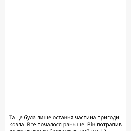
Та це була лише остання частина пригоди
козла. Все почалося раныше. Він потрапив