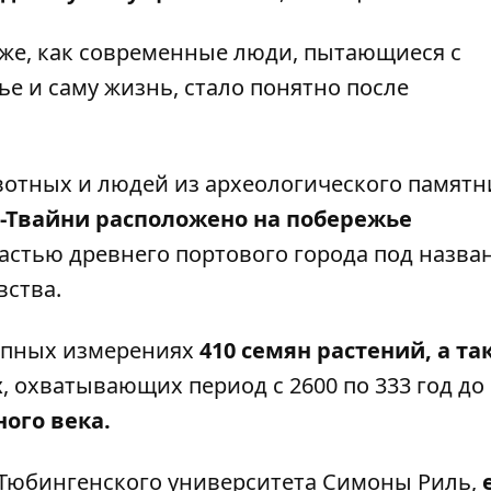
 же, как современные люди, пытающиеся с
вье
и саму жизнь
, стало понятно после
вотных и людей из археологического памятн
-Твайни расположено на побережье
частью древнего портового города под назва
вства.
опных измерениях
410 семян растений, а та
х
, охватывающих период с 2600 по 333 год до н.
ного века.
 Тюбингенского университета Симоны Риль,