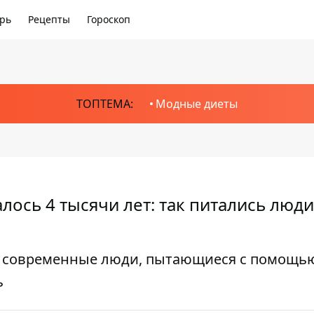
рь
Рецепты
Гороскоп
ТОПТЕМА:
Модные диеты
ось 4 тысячи лет: так питались люд
ак современные люди, пытающиеся с помощь
ь