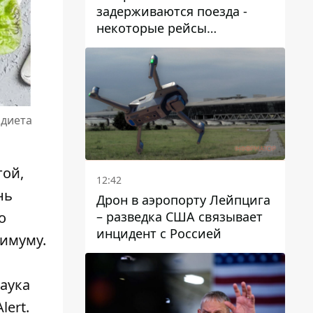
задерживаются поезда -
некоторые рейсы
опаздывают более чем на
12 часов
 диета
той
,
12:42
нь
Дрон в аэропорту Лейпцига
– разведка США связывает
о
инцидент с Россией
нимуму.
наука
lert
.