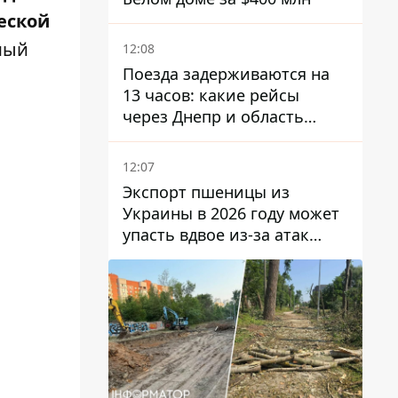
еской
амый
12:08
Поезда задерживаются на
13 часов: какие рейсы
через Днепр и область
выбились из графика
12:07
Экспорт пшеницы из
Украины в 2026 году может
упасть вдвое из-за атак
россиян по портам