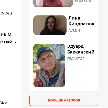
РЕДАКТОР
овели
Лина
Киндратюк
ADMIN
льным
летий
, а
Эдуард
Бакканский
РЕДАКТОР
БОЛЬШЕ АВТОРОВ
вки