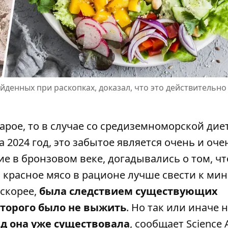
йденных при раскопках, доказал, что это действительно
арое, то в случае со
средиземноморской дие
а 2024 год
, это забытое является очень и оче
ие в бронзовом веке, догадывались о том, чт
а красное мясо в рационе лучше свести к ми
 скорее,
была следствием существующих
оторого было не выжить
. Но так или иначе 
ад она уже существовала
,
сообщает Science A