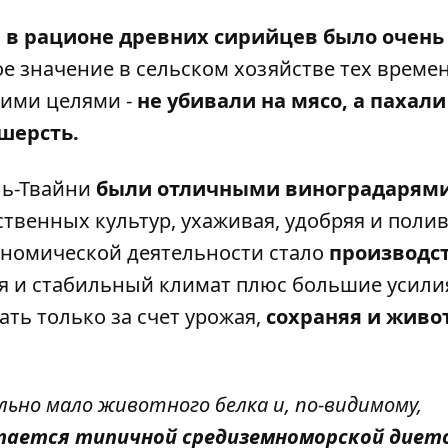
 в рационе древних сирийцев было очень
е значение в сельском хозяйстве тех времен
гими целями -
не убивали на мясо, а пахали
 шерсть.
лль-Твайни
были отличными виноградарям
венных культур, ухаживая, удобряя и поли
ономической деятельности стало
производс
 и стабильный климат плюс большие усили
ть только за счет урожая,
сохраняя и живо
ьно мало животного белка и, по-видимому,
итается типичной средиземноморской диет