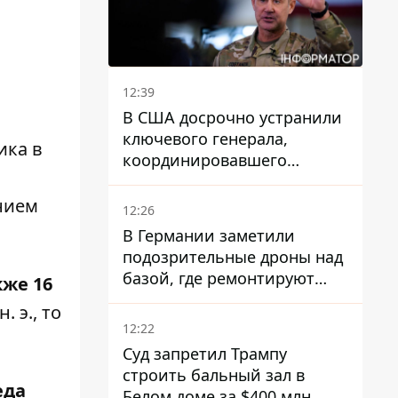
12:39
В США досрочно устранили
ключевого генерала,
ика в
координировавшего
поддержку Украины -
причину умалчивают
нием
12:26
В Германии заметили
подозрительные дроны над
базой, где ремонтируют
кже 16
Patriot - СМИ
 э., то
12:22
Суд запретил Трампу
строить бальный зал в
еда
Белом доме за $400 млн