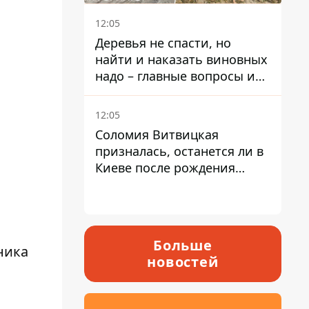
12:05
Деревья не спасти, но
найти и наказать виновных
надо – главные вопросы и
выводы из конфликта на
Теремках
12:05
Соломия Витвицкая
призналась, останется ли в
Киеве после рождения
ребенка
Больше
ника
новостей