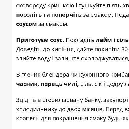
сковороду кришкою і тушкуйте п'ять хв
посоліть та поперчіть
за смаком. Под
соусом
за смаком.
Приготуєм соус.
Покладіть
лайм і сіль
Доведіть до кипіння, дайте покипіти 30
злийте воду і залиште охолоджуватися
В глечик блендера чи кухонного комб
часник,
перець чилі,
сіль, сік і цедру 
Зцідіть в стерилізовану банку, закупор
холодильнику до двох місяців. Перед 
крапель для покращення смаку будь-яко