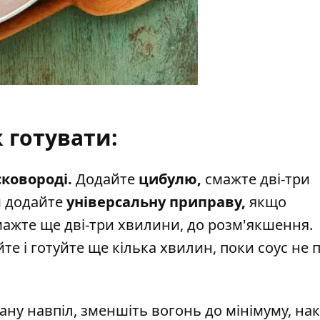
 готувати:
сковороді.
Додайте
цибулю,
смажте дві-три
м додайте
універсальну приправу,
якщо
ажте ще дві-три хвилини, до розм'якшення.
е і готуйте ще кілька хвилин, поки соус не 
ану навпіл, зменшіть вогонь до мінімуму, на