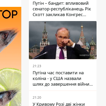
Путін – бандит: впливовий
сенатор-республіканець Рік
Скотт закликав Конгрес
притягнути РФ до
відповідальності за війну в
Україні
21:23
Путіна час поставити на
коліна - у США назвали
шлях до завершення війни -
National Security Journal
21:20
У Кривому Розі дві жінки