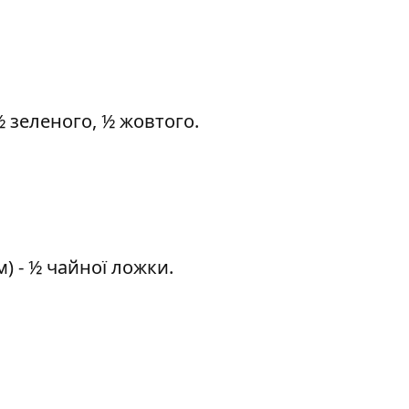
½ зеленого, ½ жовтого.
) - ½ чайної ложки.