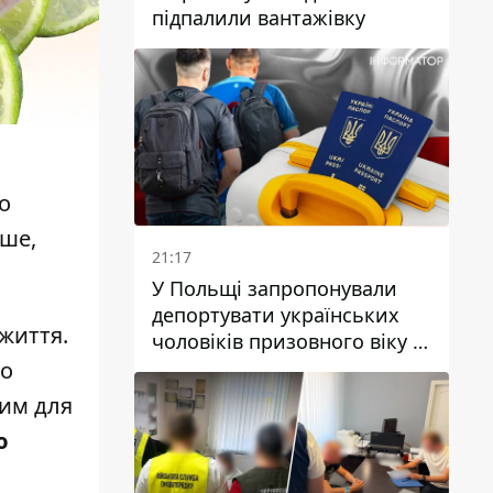
підпалили вантажівку
о
ьше,
21:17
У Польщі запропонували
депортувати українських
життя.
чоловіків призовного віку -
кого це може торкнутися
го
вим для
ю