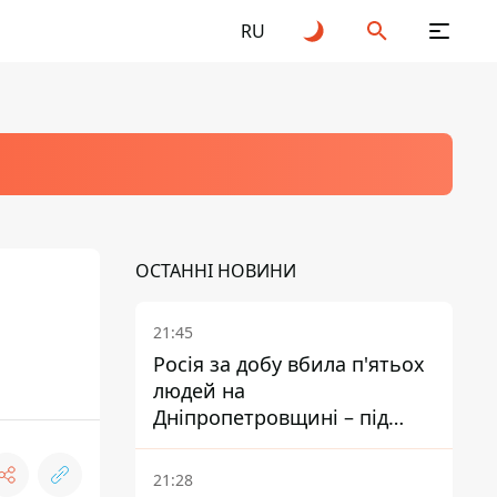
RU
ОСТАННІ НОВИНИ
21:45
Росія за добу вбила п'ятьох
людей на
Дніпропетровщині – під
ударами опинилися п'ять
районів області
21:28