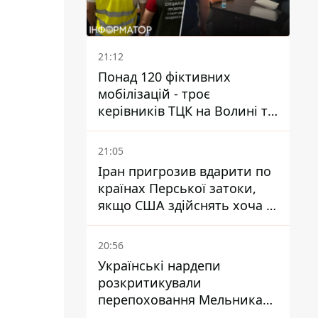
21:12
Понад 120 фіктивних
мобілізацій - троє
керівників ТЦК на Волині та
Буковині отримали підозри
за фейкові звіти
21:05
Іран пригрозив вдарити по
країнах Перської затоки,
якщо США здійснять хоча б
одну атаку - Reuters
20:56
Українські нардепи
розкритикували
перепоховання Мельника
через ризик дипломатичної