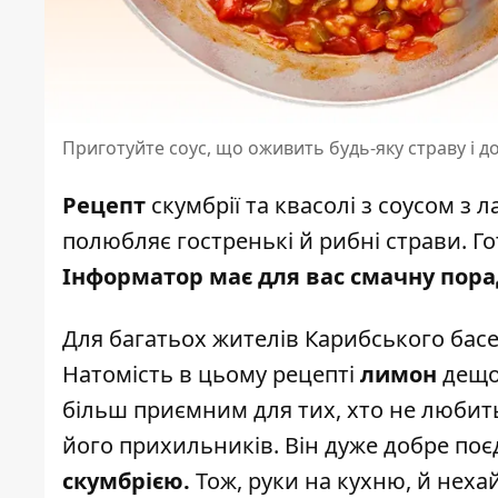
Приготуйте соус, що оживить будь-яку страву і до
Рецепт
скумбрії та квасолі з соусом з
полюбляє гостренькі й рибні страви.
Го
Інформатор має для вас смачну пора
Для багатьох жителів Карибського бас
Натомість в цьому рецепті
лимон
дещ
більш приємним для тих, хто не любит
його прихильників. Він дуже добре поє
скумбрією.
Тож, руки на кухню, й нехай