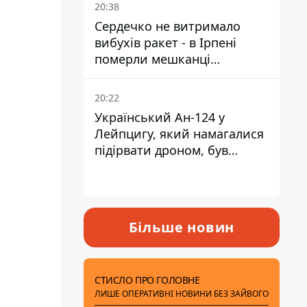
20:38
Сердечко не витримало
вибухів ракет - в Ірпені
померли мешканці
притулку для собак з
інвалідністю
20:22
Український Ан-124 у
Лейпцигу, який намагалися
підірвати дроном, був
завантажений
боєприпасами
Більше новин
СТИСЛО ПРО ГОЛОВНЕ
ЛИШЕ ОПЕРАТИВНІ НОВИНИ БЕЗ ЗАЙВОГО