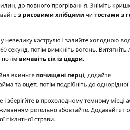
илин, до повного прогрівання. Зніміть кришк
авайте
з рисовими хлібцями
чи
тостами з 
у невелику каструлю і залийте холодною во
-60 секунд, потім вимкніть вогонь. Витягніть 
, потім
вичавіть
сік із цедри.
айна вкиньте
почищені перці,
додайте
лайма та
оцет,
потім подрібніть до однорідної
те і зберігйте в прохолодному темному місці а
вживанням ретельно збовтайте. Додавайте по
ї пікантної страви.