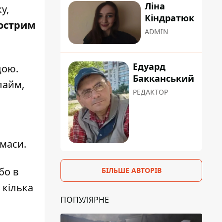
Ліна
у,
Кіндратюк
гострим
ADMIN
Едуард
дою.
Бакканський
лайм,
РЕДАКТОР
 маси.
бо в
БІЛЬШЕ АВТОРІВ
 кілька
ПОПУЛЯРНЕ