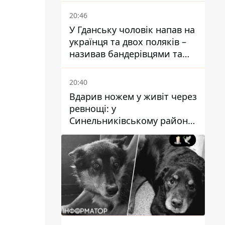
ізоляції
20:46
У Гданську чоловік напав на
українця та двох поляків –
називав бандерівцями та
поводився агресивно
20:40
Вдарив ножем у живіт через
ревнощі: у
Синельниківському районі
затримали 49-річного
чоловіка за вбивство