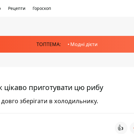
р
Рецепти
Гороскоп
ТОПТЕМА:
Модні дієти
к цікаво приготувати цю рибу
довго зберігати в холодильнику.
👍