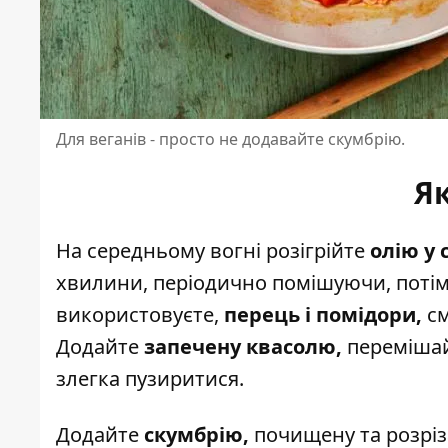
Для веганів - просто не додавайте скумбрію.
Як
На середньому вогні розігрійте
олію у 
хвилини, періодично помішуючи, поті
використовуєте,
перець і помідори,
см
Додайте
запечену квасолю,
перемішайт
злегка пузиритися.
Додайте
скумбрію,
почищену та розріз