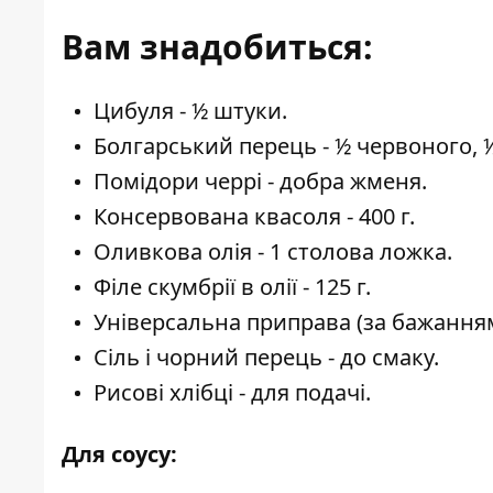
Вам знадобиться:
Цибуля - ½ штуки.
Болгарський перець - ½ червоного, 
Помідори черрі - добра жменя.
Консервована квасоля - 400 г.
Оливкова олія - 1 столова ложка.
Філе скумбрії в олії - 125 г.
Універсальна приправа (за бажанням
Сіль і чорний перець - до смаку.
Рисові хлібці - для подачі.
Для соусу: