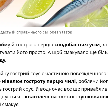
дасть їй справжнього сaribbean taste!
 лайму й гострого перцю
сподобається усім,
хт
тувати його просто
. А щоб смакувало ще біл
ду.
ейну гострий соус є частиною повсякденного 
о
нівелює гостроту перцю чилі,
роблячи йо
ь гострий соус, й водночас все ще привабли
днується з
квасолею
на тостах
і
тушковано
 смакує!