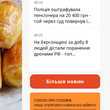
08:33
Поліція оштрафувала
пенсіонера на 20 400 грн -
той через суд повернув і
гроші, і отримав 3 тис. грн
моральної шкоди
08:25
На Херсонщині за добу 8
людей дістали поранення
дронами РФ - топ
небезпечних районів
Більше новин
СТИСЛО ПРО ГОЛОВНЕ
ЛИШЕ ОПЕРАТИВНІ НОВИНИ БЕЗ ЗАЙВОГО