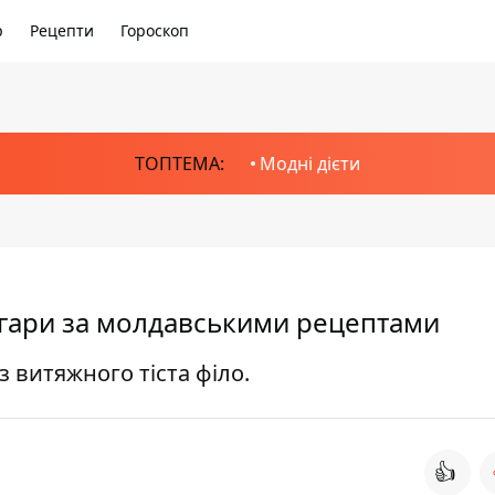
р
Рецепти
Гороскоп
ТОПТЕМА:
Модні дієти
игари за молдавськими рецептами
 витяжного тіста філо.
👍