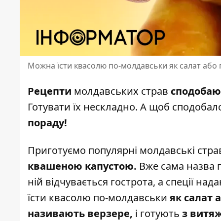
Можна їсти квасолю по-молдавськи як салат або г
Рецепти
молдавських страв
сподобаю
Готувати їх нескладно
. А щоб сподобал
пораду!
Приготуємо популярні молдавські стра
квашеною капустою.
Вже сама назва п
ній відчувається гострота, а спеції н
їсти квасолю по-молдавськи
як салат а
називають верзере,
і готують
з витяж