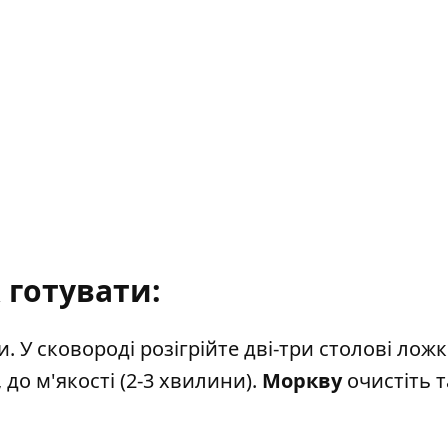
 готувати:
. У сковороді розігрійте дві-три столові лож
до м'якості (2-3 хвилини).
Моркву
очистіть т