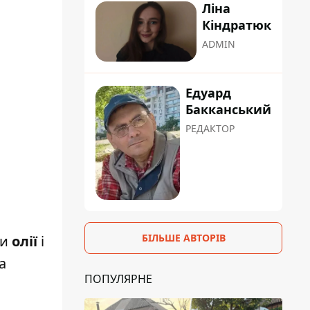
Ліна
Кіндратюк
ADMIN
Едуард
Бакканський
РЕДАКТОР
БІЛЬШЕ АВТОРІВ
ки
олії
і
а
ПОПУЛЯРНЕ