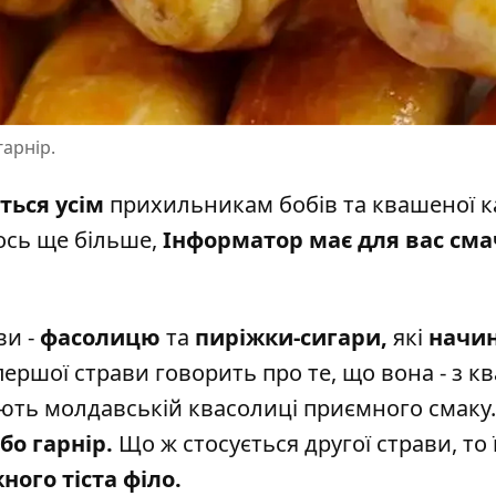
арнір.
ться усім
прихильникам бобів та квашеної к
ось ще більше,
Інформатор має для вас сма
ви -
фасолицю
та
пиріжки-сигари,
які
начи
ершої страви говорить про те, що вона - з кв
адають молдавській квасолиці приємного смак
бо гарнір.
Що ж стосується другої страви, то 
ного тіста філо.