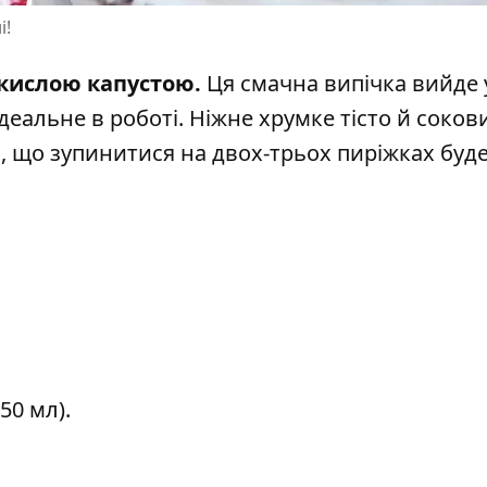
і!
кислою капустою.
Ця смачна випічка вийде 
ідеальне в роботі. Ніжне хрумке тісто й соков
, що зупинитися на двох-трьох пиріжках буд
50 мл).