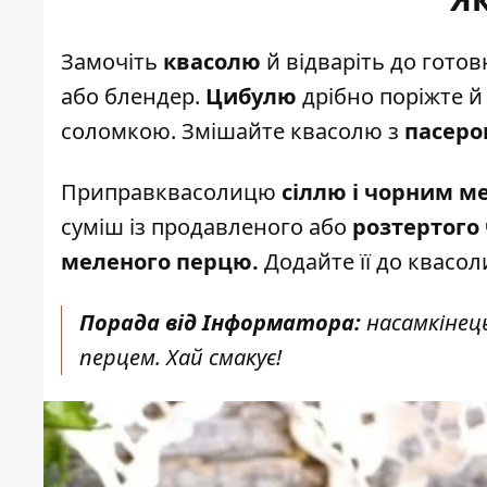
Замочіть
квасолю
й відваріть до готов
або блендер.
Цибулю
дрібно поріжте й 
соломкою. Змішайте квасолю з
пасер
Приправквасолицю
сіллю і чорним м
суміш із продавленого або
розтертого 
меленого перцю.
Додайте її до квасол
Порада від Інформатора:
насамкінец
перцем. Хай смакує!