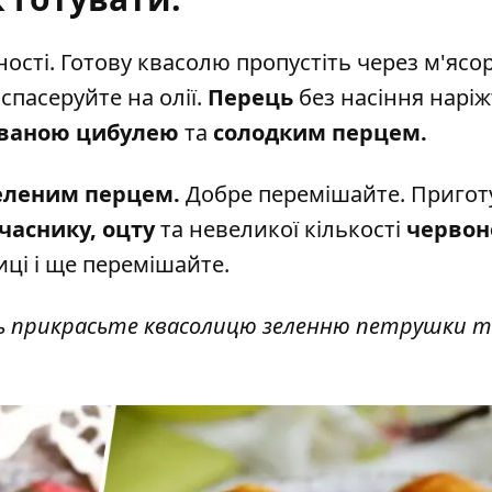
ності. Готову квасолю пропустіть через м'ясо
спасеруйте на олії.
Перець
без насіння наріж
ованою цибулею
та
солодким перцем.
еленим перцем.
Добре перемішайте. Пригот
часнику,
оцту
та невеликої кількості
червон
иці і ще перемішайте.
ь прикрасьте квасолицю зеленню петрушки 