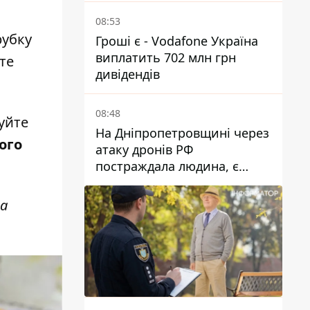
області
08:53
рубку
Гроші є - Vodafone Україна
виплатить 702 млн грн
те
дивідендів
08:48
уйте
На Дніпропетровщині через
ого
атаку дронів РФ
постраждала людина, є
пожежі та пошкодження
та