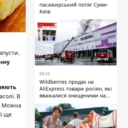
пасажирський потяг Суми-
Київ
апусти.
чну
09:24
Wildberries продає на
няють
AliExpress товари росіян, які
вважалися знищеними на
асолі. В
складах
у. Можна
її ще