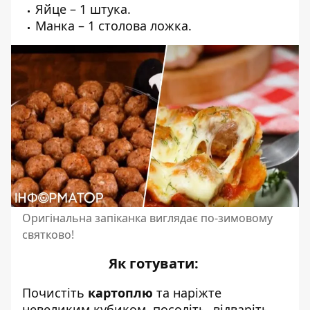
Яйце – 1 штука.
Манка – 1 столова ложка.
Оригінальна запіканка виглядає по-зимовому
святково!
Як готувати:
Почистіть
картоплю
та наріжте
невеликим кубиком, посоліть, відваріть,