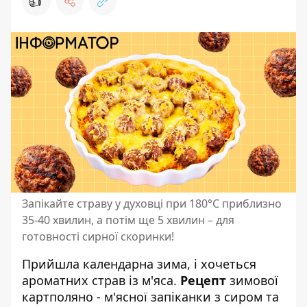
👍
Запікайте страву у духовці при 180°С приблизно
35-40 хвилин, а потім ще 5 хвилин – для
готовності сирної скоринки!
Прийшла календарна зима, і хочеться
ароматних страв із м'яса.
Рецепт
зимової
картполяно - м'ясної запіканки з сиром та