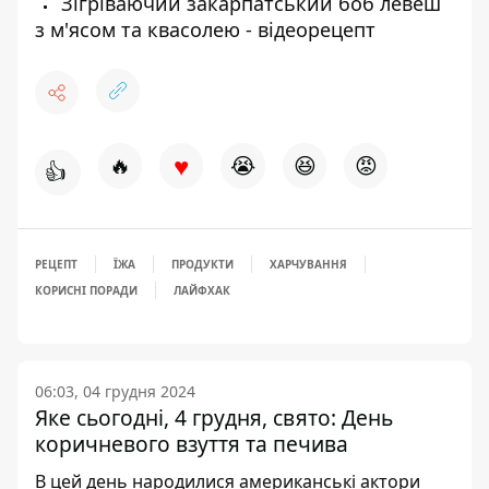
Зігріваючий закарпатський боб левеш
з м'ясом та квасолею - відеорецепт
♥
🔥
😭
😆
😡
👍
РЕЦЕПТ
ЇЖА
ПРОДУКТИ
ХАРЧУВАННЯ
КОРИСНІ ПОРАДИ
ЛАЙФХАК
06:03, 04 грудня 2024
Яке сьогодні, 4 грудня, свято: День
коричневого взуття та печива
В цей день народилися американські актори