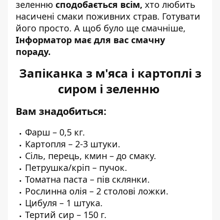
зеленню
сподобається всім,
хто любить
насичені смаки поживних страв.
Готувати
його просто
. А щоб було ще смачніше,
Інформатор має для вас смачну
пораду.
Запіканка з м'яса і картоплі з
сиром і зеленню
Вам знадобиться:
Фарш – 0,5 кг.
Картопля – 2-3 штуки.
Сіль, перець, кмин – до смаку.
Петрушка/кріп – пучок.
Томатна паста – пів склянки.
Рослинна олія – 2 столові ложки.
Цибуля – 1 штука.
Тертий сир – 150 г.