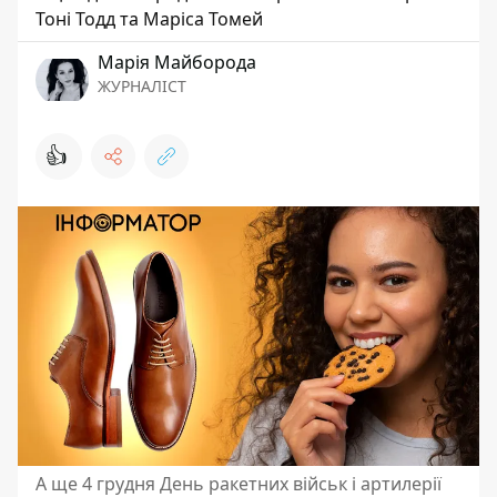
Тоні Тодд та Маріса Томей
Марія Майборода
ЖУРНАЛІСТ
👍
А ще 4 грудня День ракетних військ і артилерії