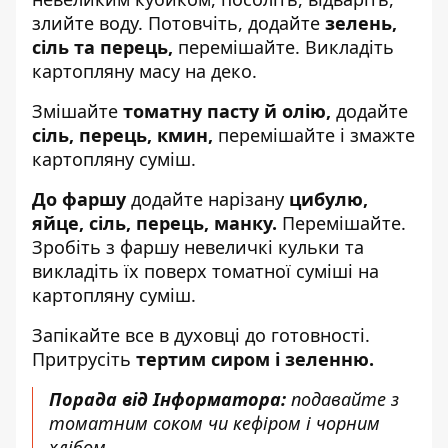
злийте воду. Потовчіть, додайте
зелень,
сіль та перець,
перемішайте. Викладіть
картопляну масу на деко.
Змішайте
томатну пасту й олію,
додайте
сіль, перець, кмин,
перемішайте і змажте
картопляну суміш.
До фаршу
додайте нарізану
цибулю,
яйце, сіль, перець,
манку.
Перемішайте.
Зробіть з фаршу невеличкі кульки та
викладіть їх поверх томатної суміші на
картопляну суміш.
Запікайте все в духовці до готовності.
Притрусіть
тертим сиром і зеленню.
Порада від Інформатора:
подавайте з
томатним соком чи кефіром і чорним
хлібом.