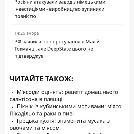
Росіяни атакували завод з німецькими
інвестиціями - виробництво зупинили
повністю
14:26 вчора
РФ заявила про просування в Малій
Токмачці, але DeepState цього не
підтверджує
ЧИТАЙТЕ ТАКОЖ:
М'ясоїди оцінять: рецепт домашнього
сальтісона в пляшці
Пікнік із кубинськими мотивами: м'ясо
Пікадільо та раки в пиві
Грецька кухня: знаменита мусака з
овочами та м'ясом