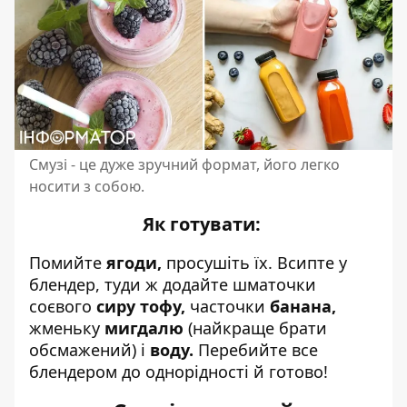
Смузі - це дуже зручний формат, його легко
носити з собою.
Як готувати:
Помийте
ягоди,
просушіть їх. Всипте у
блендер, туди ж додайте шматочки
соєвого
сиру тофу,
часточки
банана,
жменьку
мигдалю
(найкраще брати
обсмажений) і
воду.
Перебийте все
блендером до однорідності й готово!