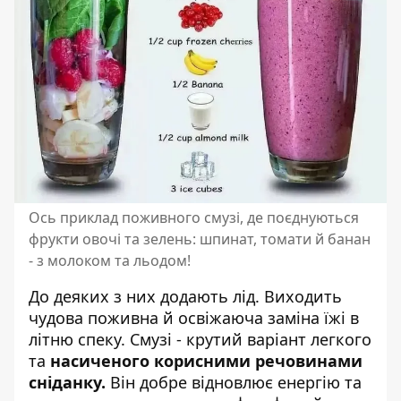
Ось приклад поживного смузі, де поєднуються
фрукти овочі та зелень: шпинат, томати й банан
- з молоком та льодом!
До деяких з них додають лід. Виходить
чудова поживна й освіжаюча заміна їжі в
літню спеку. Смузі - крутий варіант легкого
та
насиченого корисними речовинами
сніданку.
Він добре відновлює енергію та