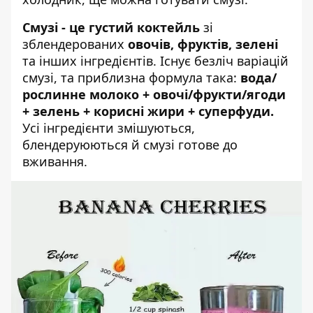
Смузі - це густий коктейль
зі
зблендерованих
овочів, фруктів, зелені
та інших інгредієнтів. Існує безліч варіацій
смузі, та приблизна формула така:
вода/
рослинне молоко + овочі/фрукти/ягоди
+ зелень + корисні жири + суперфуди.
Усі інгредієнти змішуються,
блендеруюються й смузі готове до
вживання.