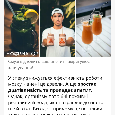
Смузі відновить ваш апетит і відрегулює
харчування!
У спеку
знижується ефективність роботи
мозку, - вчені це довели. А ще
зростає
дратівливість та пропадає апетит.
Однак, організму потрібні поживні
речовини й вода, яка потрапляє до нього
ще й з їжі. Вихід є - причому це не тільки
холодник, ще можна готувати смузі.