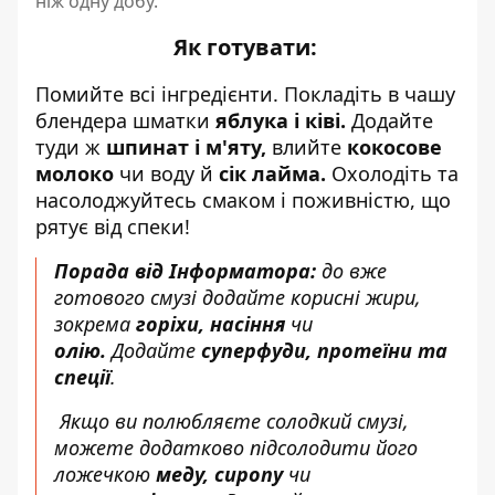
ніж одну добу.
Як готувати:
Помийте всі інгредієнти. Покладіть в чашу
блендера шматки
яблука і ківі.
Додайте
туди ж
шпинат і м'яту,
влийте
кокосове
молоко
чи воду й
сік лайма.
Охолодіть та
насолоджуйтесь смаком і поживністю, що
рятує від спеки!
Порада від Інформатора:
до
вже
готового смузі додайте корисні жири,
зокрема
горіхи, насіння
чи
олію.
Додайте
суперфуди, протеїни та
спеції
.
Якщо ви полюбляєте солодкий смузі,
можете додатково підсолодити його
ложечкою
меду, сиропу
чи