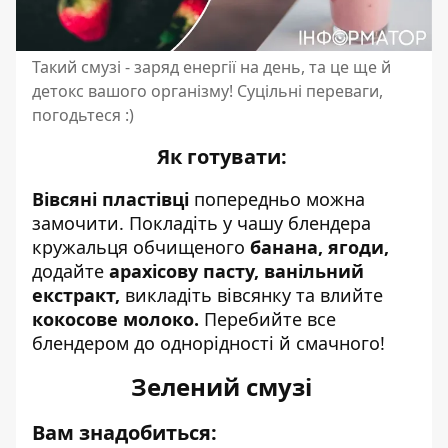
Такий смузі - заряд енергії на день, та це ще й
детокс вашого організму! Суцільні переваги,
погодьтеся :)
Як готувати:
Вівсяні пластівці
попередньо можна
замочити. Покладіть у чашу блендера
кружальця обчищеного
банана, ягоди,
додайте
арахісову пасту,
ванільний
екстракт,
викладіть вівсянку та влийте
кокосове молоко.
Перебийте все
блендером до однорідності й смачного!
Зелений смузі
Вам знадобиться: