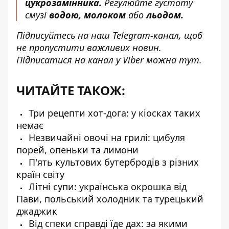
цукрозамінника.
Регулюйте густоту
смузі
водою, молоком
або
льодом.
Підписуйтесь на наш
Telegram-канал
, щоб
не пропустити важливих новин.
Підписатися на канал у Viber можна
тут
.
ЧИТАЙТЕ ТАКОЖ:
Три рецепти хот-дога: у кіосках таких
немає
Незвичайні овочі на грилі: цибуля
порей, опеньки та лимони
П'ять культових бутербродів з різних
країн світу
Літні супи: українська окрошка від
Пави, польський холодник та турецький
джаджик
Від спеки справді їде дах: за якими