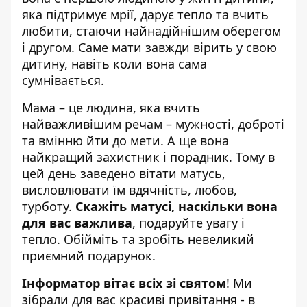
яка підтримує мрії, дарує тепло та вчить
любити, стаючи найнадійнішим оберегом
і другом. Саме мати завжди вірить у свою
дитину, навіть коли вона сама
сумнівається.
Мама – це людина, яка вчить
найважливішим речам – мужності, доброті
та вмінню йти до мети. А ще вона
найкращий захистник і порадник. Тому в
цей день заведено вітати матусь,
висловлювати їм вдячність, любов,
турботу.
Скажіть матусі, наскільки вона
для вас важлива
, подаруйте увагу і
тепло. Обійміть та зробіть невеликий
приємний подарунок.
Інформатор вітає всіх зі святом
! Ми
зібрали для вас красиві привітання - в