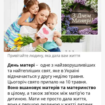
Привітайте людину, яка дала вам життя
День матері
– одне з найзворушливіших
та
найтепліших свят
, яке в Україні
відзначається у другу неділю травня.
Цьогоріч свято припало на 10 травня.
Воно вшановує матерів та материнство
в цілому, а також зв'язок між матір'ю та
дитиною. Мати не просто дала життя,
вона є першою людиною у житті дитини,