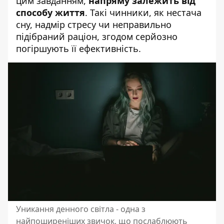
цим завданням,
напряму залежить від
способу життя
. Такі чинники, як нестача
сну, надмір стресу чи неправильно
підібраний раціон, згодом серйозно
погіршують її ефективність.
Уникання денного світла - одна з
найпоширеніших звичок, що послаблюють