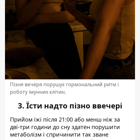
Пізня вечеря порушує гормональний ритм і
роботу імунних клітин.
3. Їсти надто пізно ввечері
Прийом їжі після 21:00 або менш ніж за
дві-три години до сну здатен порушити
метаболізм і спричинити так зване