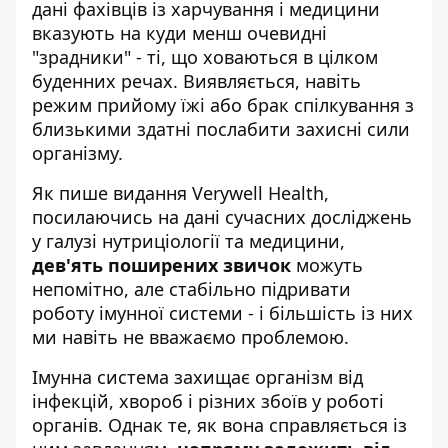
дані фахівців із харчування і медицини
вказують на куди менш очевидні
"зрадники" - ті, що ховаються в цілком
буденних речах. Виявляється, навіть
режим прийому їжі
або брак спілкування з
близькими здатні послабити захисні сили
організму.
Як пише видання
Verywell Health
,
посилаючись на дані сучасних досліджень
у галузі нутриціології та медицини,
дев'ять поширених звичок
можуть
непомітно, але стабільно підривати
роботу імунної системи - і більшість із них
ми навіть не вважаємо проблемою.
Імунна система захищає організм від
інфекцій, хвороб і різних збоїв у роботі
органів. Однак те, як вона справляється із