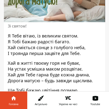
Зі святом!
Я Тебе вітаю, із великим святом.
Я Тобі бажаю радості багато.
Хай сміється сонце з голубого неба,
І троянда перша зацвіте для Тебе.
Хай в житті твоєму горя не буває,
На устах усмішка маком розцвітає.
Хай для Тебе гарна буде кожна днина,
Дорога матусю – будь завжди щаслива.
Ще Тобі бажаю цвітіння розмаю,
Синього неба і все, що я маю.
Нехай Тебе любить, хто милий душі,
Головна
Актуально
Україна на часі
Youtube
Цього я від серця бажаю Тобі!