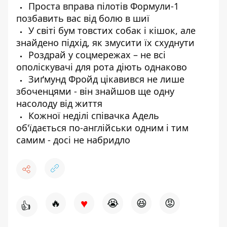
Проста вправа пілотів Формули-1
позбавить вас від болю в шиї
У світі бум товстих собак і кішок, але
знайдено підхід, як змусити їх схуднути
Роздрай у соцмережах – не всі
ополіскувачі для рота діють однаково
Зиґмунд Фройд цікавився не лише
збоченцями - він знайшов ще одну
насолоду від життя
Кожної неділі співачка Адель
об'їдається по-англійськи одним і тим
самим - досі не набридло
♥
🔥
😭
😆
😡
👍