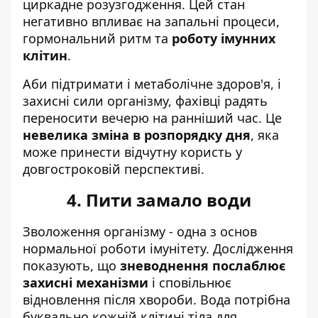
циркадне розузгодження. Цей стан
негативно впливає на запальні процеси,
гормональний ритм та
роботу імунних
клітин
.
Аби підтримати і метаболічне здоров'я, і
захисні сили організму, фахівці радять
переносити вечерю на ранніший час. Це
невелика зміна в розпорядку дня
, яка
може принести відчутну користь у
довгостроковій перспективі.
4. Пити замало води
Зволоження організму - одна з основ
нормальної роботи імунітету. Дослідження
показують, що
зневоднення послаблює
захисні механізми
і сповільнює
відновлення після хвороби. Вода потрібна
буквально кожній клітині тіла для