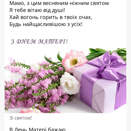
Мамо, з цим весняним ніжним святом
Я тебе вітаю від душі!
Хай вогонь горить в твоїх очах,
Будь найщасливішою з усіх!
Зі святом!
В День Матері бажаю,