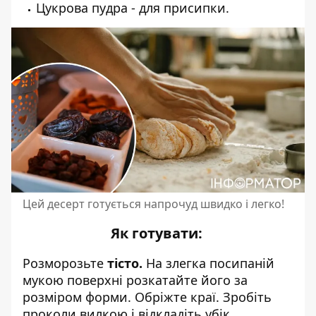
Цукрова пудра - для присипки.
Цей десерт готується напрочуд швидко і легко!
Як готувати:
Розморозьте
тісто.
На злегка посипаній
мукою поверхні розкатайте його за
розміром форми. Обріжте краї. Зробіть
проколи вилкою і відкладіть убік.