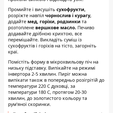
Промийте і висушіть
сухофрукти,
розріжте навпіл
чорнослив і курагу,
додайте
мед, горіхи, родзинки
та
розтоплене
вершкове масло.
Печиво
додавайте дрібною крихтою, все
перемішайте. Викладіть суміш із
сухофруктів і горіхів на тісто, загорніть
краї.
Помістіть форму в мікрохвильову піч на
низьку підставку. Випікайте на режимі
інвертора 2-5 хвилин. Пиріг можна
випікати також в попередньо розігрітій до
температури 220 С духовці, за
температури 180 С, протягом 20-30
хвилин, до золотистого кольору та
рум'яної скоринки.