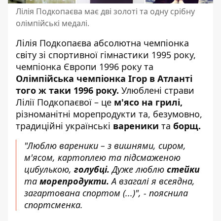
Лілія Подкопаєва має дві золоті та одну срібну
олімпійські медалі.
Лілія Подкопаєва абсолютна чемпіонка
світу зі спортивної гімнастики 1995 року,
чемпіонка Європи 1996 року та
Олімпійська чемпіонка Ігор в Атланті
того ж таки 1996 року.
Улюблені страви
Лілії Подкопаєвої – це
м'ясо на грилі,
різноманітні морепродукти та, безумовно,
традиційні українські
вареники
та
борщ.
"Люблю вареники – з вишнями, сиром,
м'ясом, картоплею та підсмаженою
цибулькою,
голубці.
Дуже люблю
стейки
та
морепродукти.
А взагалі я всеядна,
загартована спортом (...)", - пояснила
спортсменка.