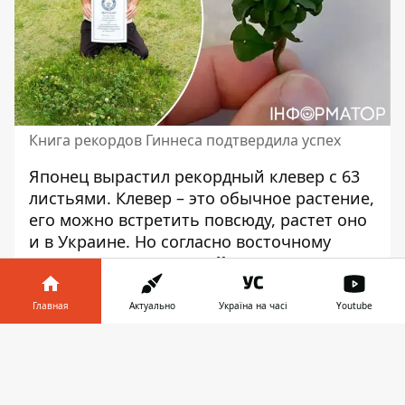
Книга рекордов Гиннеса подтвердила успех
Японец вырастил
рекордный
клевер с 63
листьями. Клевер – это обычное растение,
его можно встретить повсюду, растет оно
и в Украине. Но согласно восточному
поверью,
пятилистный клевер
приносит больше удачи тому, кто его
нашел,
чем четырехлистный. Клевер же с
Главная
Актуально
Україна на часі
Youtube
более чем шестью десятками листьев
Информатор в
принес ее селекционеру рекорд,
Скачать
телефоне
👉
говорится
на сайте
Книги рекордов
Гиннеса. По этой логике, теперь 45-летний