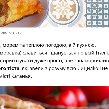
кового тіста
ю, морем та теплою погодою,
а й кухнею
.
рська) славиться і шанується по всій Італії.
к приготувати дуже прості, але запаморочли
го тіста
, які
звели з розуму
всю Сицилію і не 
місті Катанья.