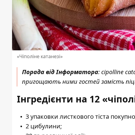
«Чіполіне катанезі»
Порада від Інформатора
: cipolline c
пригощають ними гостей замість піц
Інгредієнти на 12 «чіпол
3 упаковки листкового тіста покупного
2 цибулини;