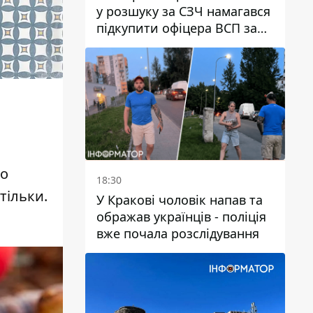
у розшуку за СЗЧ намагався
підкупити офіцера ВСП за
40 тисяч гривень
во
18:30
тільки.
У Кракові чоловік напав та
ображав українців - поліція
вже почала розслідування