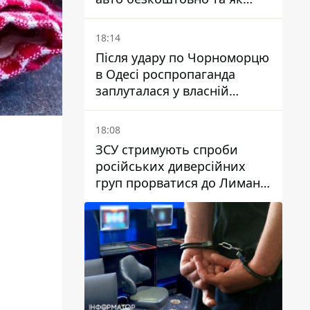
оформити електронну
картку
18:14
Після удару по Чорноморцю
в Одесі роспропаганда
заплуталася у власній
брехні
18:08
ЗСУ стримують спроби
російських диверсійних
груп прорватися до Лимана
- Трегубов