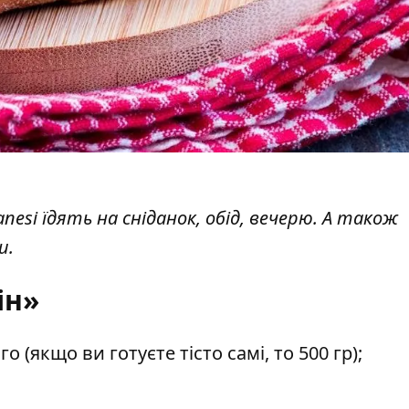
atanesi їдять на сніданок, обід, вечерю. А також
и.
ін»
 (якщо ви готуєте тісто самі, то 500 гр);