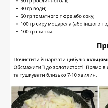
30 гр рослинної олії;
30 гр води;
50 гр томатного пюре або соку;
100 гр сиру моцарела (або іншого под
100 гр шинки.
Пр
Почистити й нарізати цибулю
кільцям
Обсмажити її до золотистості. Прямо в
та тушкувати близько 7-10 хвилин.