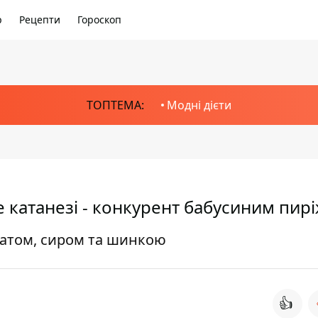
р
Рецепти
Гороскоп
ТОПТЕМА:
Модні дієти
е катанезі - конкурент бабусиним пир
оматом, сиром та шинкою
👍