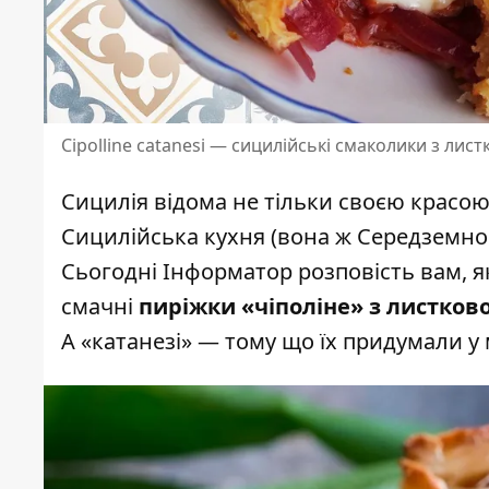
Cipolline catanesi — сицилійські смаколики з лист
Сицилія відома не тільки своєю красо
Сицилійська кухня (вона ж Середземномо
Сьогодні Інформатор розповість вам, я
смачні
пиріжки «чіполіне» з листково
А «катанезі» — тому що їх придумали у 