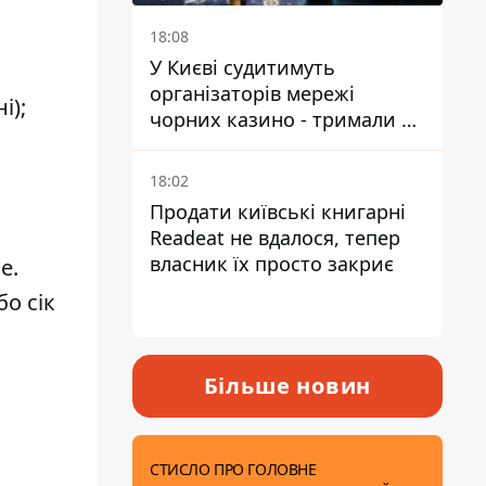
18:08
У Києві судитимуть
організаторів мережі
і);
чорних казино - тримали 39
закладів
18:02
Продати київські книгарні
Readeat не вдалося, тепер
власник їх просто закриє
е.
о сік
Більше новин
СТИСЛО ПРО ГОЛОВНЕ