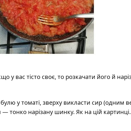
якщо у вас тісто своє, то розкачати його й нарі
ибулю у томаті, зверху викласти сир (одним 
 — тонко нарізану шинку. Як на цій картинці.