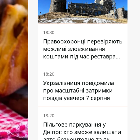
18:30
Правоохоронці перевіряють
можливі зловживання
коштами під час реставрації
обсерваторії на Піп Івані
18:20
Укрзалізниця повідомила
про масштабні затримки
поїздів увечері 7 серпня
18:20
Пільгове паркування у
Дніпрі: хто зможе залишати
авто безкоштовно та як