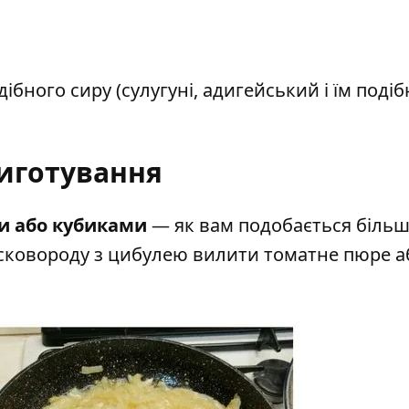
ібного сиру (сулугуні, адигейський і їм подібн
иготування
и або кубиками
— як вам подобається більш
 сковороду з цибулею вилити томатне пюре аб