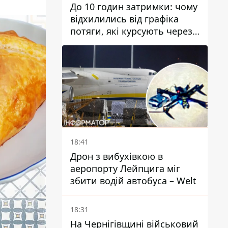
До 10 годин затримки: чому
відхилились від графіка
потяги, які курсують через
Дніпро та область
18:41
Дрон з вибухівкою в
аеропорту Лейпцига міг
збити водій автобуса – Welt
18:31
На Чернігівщині військовий