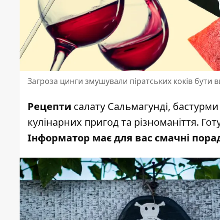
Загроза цинги змушували піратських коків бути 
Рецепти
салату Сальмагунді, бастурми
кулінарних пригод та різноманіття.
Гот
Інформатор має для вас смачні пора