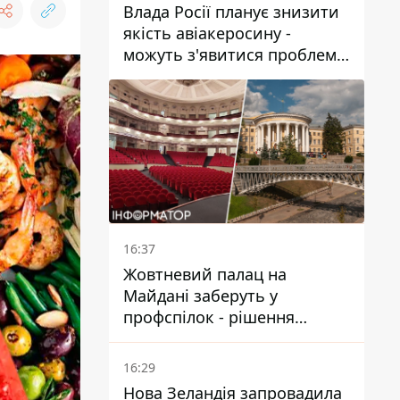
Влада Росії планує знизити
якість авіакеросину -
можуть з'явитися проблеми
з літаками до Якутії
16:37
Жовтневий палац на
Майдані заберуть у
профспілок - рішення
Господарського суду
16:29
Нова Зеландія запровадила