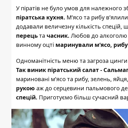
У піратів не було умов для належного зб
піратська кухня.
М’ясо та рибу в’ялили
додавали величезну кількість спецій, що
перець
та
часник.
Любов до алкоголю у
винному оцті
маринували м’ясо, рибу 
Одноманітність меню та загроза цинги
Так виник піратський салат - Сальмаг
мариновані м’ясо та рибу, зелень, яйця
рукою
аж до серцевини пальмового д
спецій.
Приготуємо більш сучасний вар