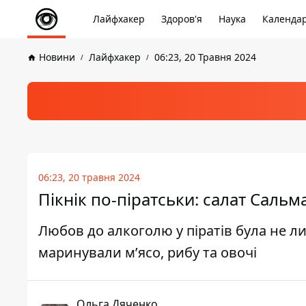
Лайфхакер
Здоров'я
Наука
Календа
Новини
Лайфхакер
06:23, 20 Травня 2024
06:23, 20 травня 2024
Пікнік по-піратськи: салат Сальма
Любов до алкоголю у піратів була не л
маринували м’ясо, рибу та овочі
Ольга Дяченко