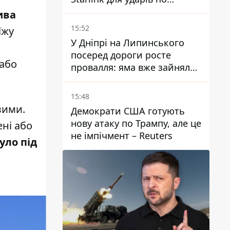
території Росії – ЗМІ
ива
15:52
їжу
У Дніпрі на Липинського
посеред дороги росте
 або
провалля: яма вже зайняла
смугу руху
15:48
вими.
Демократи США готують
нову атаку по Трампу, але це
ені або
не імпічмент – Reuters
уло під