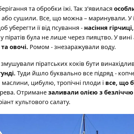
ерігання та обробки їжі. Так з’явилася
особл
 або сушили. Все, що можна – маринували. У 
б уберегти її від псування -
насіння гірчиці,
 піратів була не лише через пияцтво. У вині
та овочі.
Ромом - знезаражували воду.
 змушували піратських коків бути винахідли
унді.
Туди йшло буквально все підряд - копч
, маслини, цибулю, тропічні плоди і
все, що б
ерева. Отримане
заливали олією з безліччю
іант культового салату.