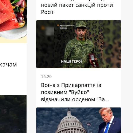
новий пакет санкцій проти
Росії
качам
16:20
Воїна з Прикарпаття із
позивним "Вуйко"
відзначили орденом "За
мужність" ІІІ ступеня