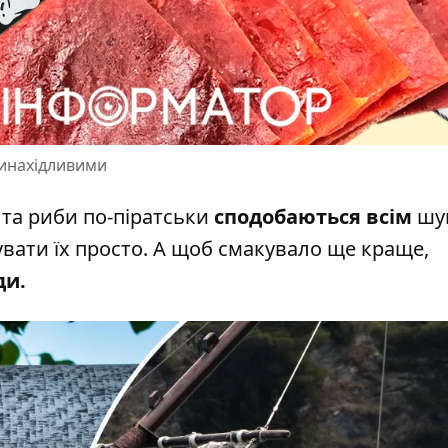
винахідливими
 та риби по-піратськи
сподобаються всім
шу
увати їх просто
. А щоб смакувало ще краще,
ди.