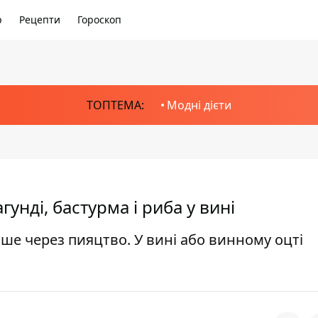
р
Рецепти
Гороскоп
ТОПТЕМА:
Модні дієти
гунді, бастурма і риба у вині
ише через пияцтво. У вині або винному оцті