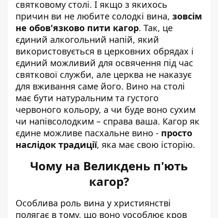
святковому столі. І якщо з якихось
причин ви не любите солодкі вина,
зовсім
не обов'язково пити кагор
. Так, це
єдиний алкогольний напій, який
використовується в церковних обрядах і
єдиний можливий для освячення під час
святкової служби, але церква не наказує
для вживання саме його. Вино на столі
має бути натуральним та густого
червоного кольору, а чи буде воно сухим
чи напівсолодким – справа ваша. Кагор як
єдине можливе пасхальне вино -
просто
наслідок традиції
, яка має свою історію.
Чому на Великдень п'ють
кагор?
Особлива роль вина у християнстві
полягає в тому, що воно уособлює кров