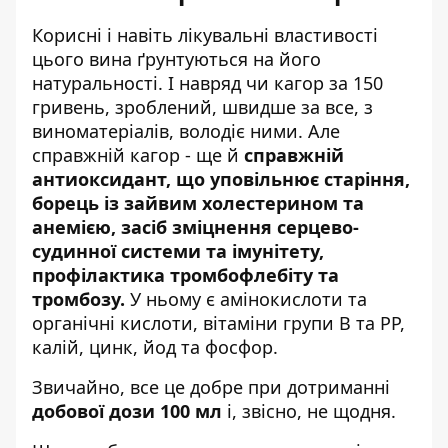
Корисні і навіть лікувальні властивості
цього вина ґрунтуються на його
натуральності. І навряд чи кагор за 150
гривень, зроблений, швидше за все, з
виноматеріалів, володіє ними. Але
справжній кагор - ще й
справжній
антиоксидант, що уповільнює старіння,
борець із зайвим холестерином та
анемією, засіб зміцнення серцево-
судинної системи та імунітету,
профілактика тромбофлебіту та
тромбозу.
У ньому є амінокислоти та
органічні кислоти, вітаміни групи В та РР,
калій, цинк, йод та фосфор.
Звичайно, все це добре при дотриманні
добової дози 100 мл
і, звісно, ​​не щодня.