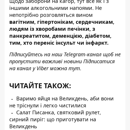
Щодо заборони на кагор, тут все як і з
іншими алкогольними напоями. Не
непотрібно розговляться вином
вагітним, гіпертонікам, сердечникам,
людям із хворобами печінки, з
панкреатитом, деменцією, діабетом,
тим, хто переніс інсульт чи інфаркт.
Підписуйтесь на наш
Telegram-канал
щоб не
пропустити важливі новини Підписатися
на канал у Viber можна
тут
.
ЧИТАЙТЕ ТАКОЖ:
Варимо яйця на Великдень, аби вони
не тріснули і легко чистилися
Салат Писанка, святковий рулет,
сирний пиріг: що приготувати на
Великдень