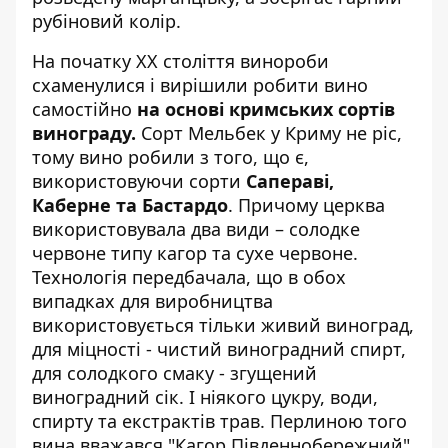
рубіновий колір.
На початку ХХ століття винороби
схаменулися і вирішили робити вино
самостійно
на основі кримських сортів
винограду.
Сорт Мельбек у Криму не ріс,
тому вино робили з того, що є,
використовуючи сорти
Сапераві,
Каберне та Бастардо
. Причому церква
використовувала два види – солодке
червоне типу кагор та сухе червоне.
Технологія передбачала, що в обох
випадках для виробництва
використовується тільки живий виноград,
для міцності - чистий виноградний спирт,
для солодкого смаку - згущений
виноградний сік. І ніякого цукру, води,
спирту та екстрактів трав. Перлиною того
вина вважався "Кагор Південнобережний",