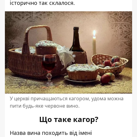
історично так склалося.
У церкві причащаються кагором, удома можна
пити будь-яке червоне вино.
Що таке кагор?
Назва вина походить від імені