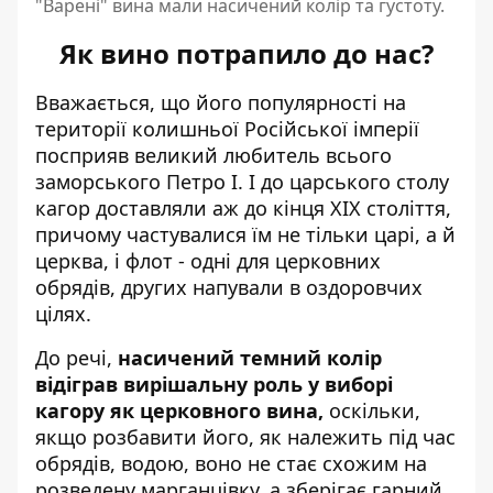
"Варені" вина мали насичений колір та густоту.
Як вино потрапило до нас?
Вважається, що його популярності на
території колишньої Російської імперії
посприяв великий любитель всього
заморського Петро I. І до царського столу
кагор доставляли аж до кінця XIX століття,
причому частувалися їм не тільки царі, а й
церква, і флот - одні для церковних
обрядів, других напували в оздоровчих
цілях.
До речі,
насичений темний колір
відіграв вирішальну роль у виборі
кагору як церковного вина,
оскільки,
якщо розбавити його, як належить під час
обрядів, водою, воно не стає схожим на
розведену марганцівку, а зберігає гарний