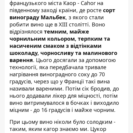
французького міста Каор - Cahor на
південному заході країни, де росте
сорт
винограду Мальбек
, з якого стали
робити вино ще в XIII столітті. Воно
відрізнялося
темним, майже
чорнильним кольором, терпким та
насиченим смаком з відтінками
шоколаду, чорносливу та малинового
варення
. Цього досягали за допомогою
технології, яка передбачала тривале
нагрівання виноградного соку до 70
градусів, через що у Франції такі вина
називали вареними. Потім сік бродив, до
нього додавали лікер для міцності, потім
вино витримувалося в бочках і виходило
міцним - до 16 градусів і майже чорним.
При цьому вино ніколи було солодким -
таким, яким кагор знаємо ми. Цукор