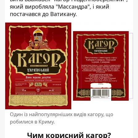
який виробляла "Массандра", і який
постачався до Ватикану.
Один із найпопулярніших видів кагору, що
робилися в Криму.
Чим корисний кагор?