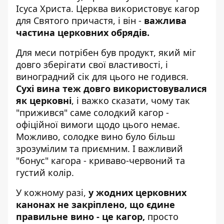
Ісуса Христа. Церква використовує кагор
для Святого причастя, і він -
важлива
частина церковних обрядів.
Для меси потрібен був продукт, який міг
довго зберігати свої властивості, і
виноградний сік для цього не годився.
Сухі вина теж довго використовувалися
як церковні
, і важко сказати, чому так
"прижився" саме солодкий кагор -
офіційної вимоги щодо цього немає.
Можливо, солодке вино було більш
зрозумілим та приємним. І важливий
"бонус" кагора - криваво-червоний та
густий колір.
У кожному разі,
у жодних церковних
канонах не закріплено, що єдине
правильне вино - це кагор,
просто