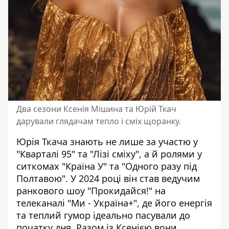
Два сезони Ксенія Мішина та Юрій Ткач
дарували глядачам тепло і сміх щоранку.
Юрія Ткача знають не лише за участю у
"Кварталі 95" та "Лізі сміху", а й ролями у
ситкомах "Країна У" та "Одного разу під
Полтавою". У 2024 році він став ведучим
ранкового шоу "Прокидайся!" на
телеканалі "Ми - Україна+", де його енергія
та теплий гумор ідеально пасували до
початку дня. Разом із Ксенією вони