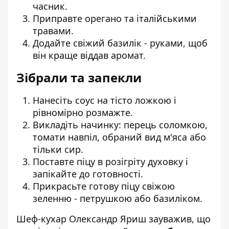
часник.
Приправте орегано та італійськими
травами.
Додайте свіжий базилік - руками, щоб
він краще віддав аромат.
Зібрали та запекли
Нанесіть соус на тісто ложкою і
рівномірно розмажте.
Викладіть начинку: перець соломкою,
томати навпіл, обраний вид м'яса або
тільки сир.
Поставте піцу в розігріту духовку і
запікайте до готовності.
Прикрасьте готову піцу свіжою
зеленню - петрушкою або базиліком.
Шеф-кухар Олександр Яриш зауважив, що