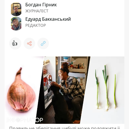
Богдан Гірник
ЖУРНАЛІСТ
Едуард Бакканський
РЕДАКТОР
👍
Правильне зберігання цибулі може подовжити її