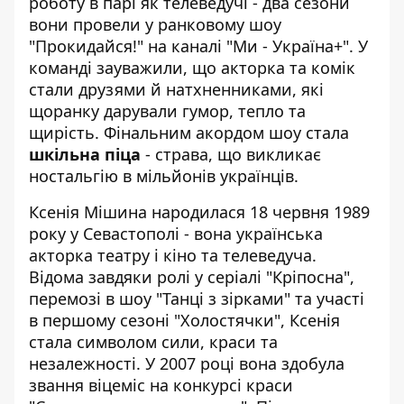
роботу в парі як телеведучі - два сезони
вони провели у ранковому шоу
"Прокидайся!" на каналі "Ми - Україна+". У
команді зауважили, що акторка та комік
стали друзями й натхненниками, які
щоранку дарували гумор, тепло та
щирість. Фінальним акордом шоу стала
шкільна піца
- страва, що викликає
ностальгію в мільйонів українців.
Ксенія Мішина народилася 18 червня 1989
року у Севастополі - вона українська
акторка театру і кіно та телеведуча.
Відома завдяки ролі у серіалі "Кріпосна",
перемозі в шоу "Танці з зірками" та участі
в першому сезоні "Холостячки", Ксенія
стала символом сили, краси та
незалежності. У 2007 році вона здобула
звання віцеміс на конкурсі краси