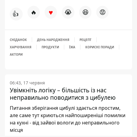
♥
🔥
😭
😆
😡
👍
СНІДАНОК
ДЕНЬ НАРОДЖЕННЯ
РЕЦЕПТ
ХАРЧУВАННЯ
ПРОДУКТИ
ЇЖА
КОРИСНІ ПОРАДИ
АКТОРИ
06:43, 17 червня
Увімкніть логіку – більшість із нас
неправильно поводитися з цибулею
Питання зберігання цибулі здається простим,
але саме тут криються найпоширеніші помилки
на кухні - від зайвої вологи до неправильного
місця