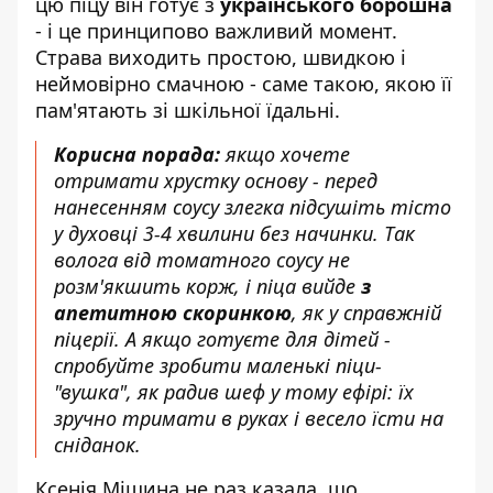
цю піцу він готує з
українського борошна
- і це принципово важливий момент.
Страва виходить простою, швидкою і
неймовірно смачною - саме такою, якою її
пам'ятають зі шкільної їдальні.
Корисна порада:
якщо хочете
отримати хрустку основу - перед
нанесенням соусу злегка підсушіть тісто
у духовці 3-4 хвилини без начинки. Так
волога від томатного соусу не
розм'якшить корж, і піца вийде
з
апетитною скоринкою
, як у справжній
піцерії. А якщо готуєте для дітей -
спробуйте зробити маленькі піци-
"вушка", як радив шеф у тому ефірі: їх
зручно тримати в руках і весело їсти на
сніданок.
Ксенія Мішина не раз казала, що