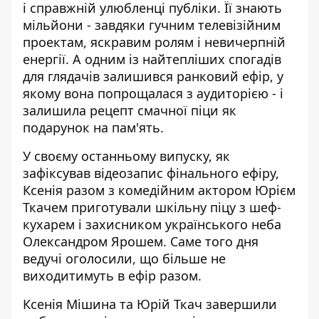
і справжній улюбленці публіки. Її знають
мільйони - завдяки гучним телевізійним
проектам, яскравим ролям і невичерпній
енергії. А одним із найтепліших спогадів
для глядачів залишився ранковий ефір, у
якому вона попрощалася з аудиторією - і
залишила рецепт смачної піци як
подарунок на пам'ять.
У своєму останньому випуску, як
зафіксував
відеозапис фінального ефіру
,
Ксенія разом з комедійним актором Юрієм
Ткачем приготували шкільну піцу з шеф-
кухарем і захисником українського неба
Олександром Ярошем. Саме того дня
ведучі оголосили, що більше не
виходитимуть в ефір разом.
Ксенія Мішина та Юрій Ткач завершили