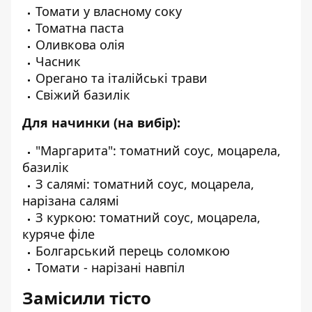
Томати у власному соку
Томатна паста
Оливкова олія
Часник
Орегано та італійські трави
Свіжий базилік
Для начинки (на вибір):
"Маргарита": томатний соус, моцарела,
базилік
З салямі: томатний соус, моцарела,
нарізана салямі
З куркою: томатний соус, моцарела,
куряче філе
Болгарський перець соломкою
Томати - нарізані навпіл
Замісили тісто