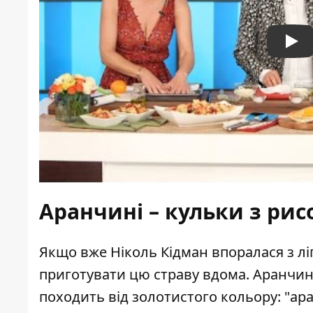
Pla
Аранчині – кульки з ри
Якщо вже Ніколь Кідман впоралася з лі
приготувати цю страву вдома. Аранчині
походить від золотистого кольору: "ар