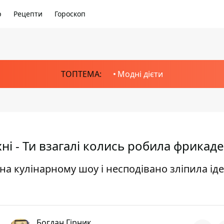
р
Рецепти
Гороскоп
ТОПТЕМА:
Модні дієти
хні - Ти взагалі колись робила фрикад
на кулінарному шоу і несподівано зліпила ід
Богдан Гірник