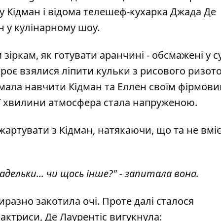
ку Кідман і відома телешеф-кухарка Джада Де
н у кулінарному шоу.
зіркам, як готувати аранчині - обсмажені у с
 троє взялися ліпити кульки з рисового ризото
 мала навчити Кідман та Еллен своїм фірмов
ої хвилини атмосфера стала напруженою.
жартувати з Кідман, натякаючи, що та не вмі
адельки... чи щось інше?" - запитала вона.
иразно закотила очі. Проте далі сталося
актриси, Де Лаурентіс вигукнула: