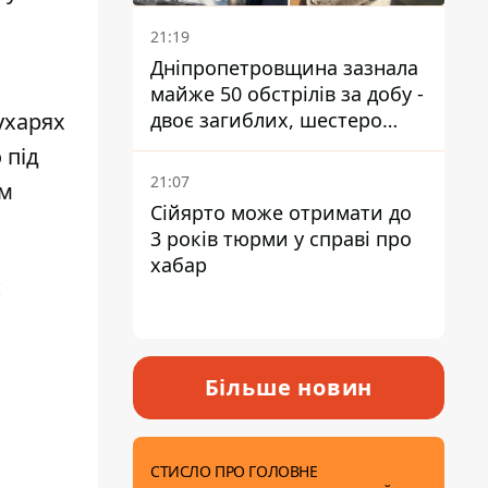
21:19
Дніпропетровщина зазнала
майже 50 обстрілів за добу -
двоє загиблих, шестеро
ухарях
постраждалих
 під
21:07
им
Сійярто може отримати до
3 років тюрми у справі про
хабар
є
Більше новин
СТИСЛО ПРО ГОЛОВНЕ