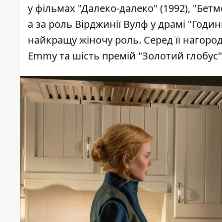
у фільмах "Далеко-далеко" (1992), "Бет
а за роль Вірджинії Вулф у драмі "Годи
найкращу жіночу роль. Серед її нагород
Emmy та шість премій "Золотий глобус"