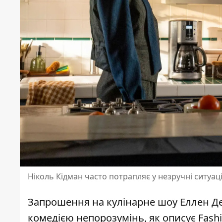
Ніколь Кідман часто потрапляє у незручні ситуації 
Запрошення на кулінарне шоу Еллен Д
комедією непорозумінь, як описує
Fash