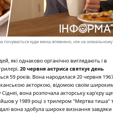
вона почувається куди менш впевнено, ніж на знімальному
юдей, які однаково органічно виглядають і в
трилері.
20 червня актриса святкує день
ься 59 років. Вона народилася 20 червня 1967
ериканською акторкою, відомою своїм широки
 Сіднеї, вона розпочала акторську кар'єру ще
ийшов у 1989 році з трилером "Мертва тиша" 
Надалі вона здобула широке визнання завдяки