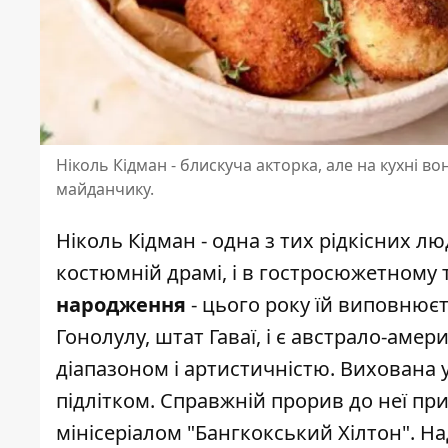
Ніколь Кідман - блискуча акторка, але на кухні 
майданчику.
Ніколь Кідман
- одна з тих рідкісних л
костюмній драмі, і в гостросюжетному 
народження
- цього року їй виповнюєт
Гонолулу, штат Гаваї, і є австрало-ам
діапазоном і артистичністю. Вихована у
підлітком. Справжній прорив до неї пр
мінісеріалом "Бангкокський Хілтон". 