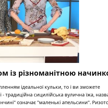
y
сом із різноманітною начин
пленням ідеальної кульки, то і ви зможете
 - традиційна сицилійська вулична їжа, назва
анчині" означає "маленькі апельсини". Ризот