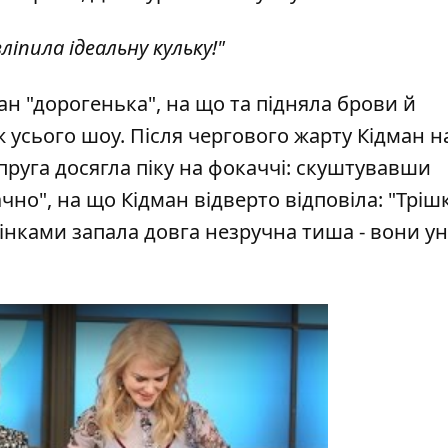
ліпила ідеальну кульку!"
ан "дорогенька", на що та підняла брови й
 усього шоу. Після чергового жарту Кідман н
пруга досягла піку на фокаччі: скуштувавши
чно", на що Кідман відверто відповіла: "Тріш
інками запала довга незручна тиша - вони у