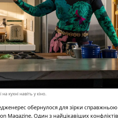
на кухні навіть у кіно.
едженерес обернулося для зірки справжньою
ion Magazine
. Один з найцікавіших конфліктів