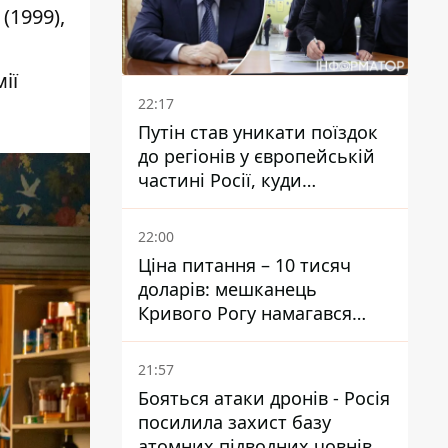
(1999),
ії
22:17
Путін став уникати поїздок
до регіонів у європейській
частині Росії, куди
регулярно долітають дрони
22:00
Ціна питання – 10 тисяч
доларів: мешканець
Кривого Рогу намагався
переправити чоловіка до
Словаччини
21:57
Бояться атаки дронів - Росія
посилила захист базу
атомних підводних човнів