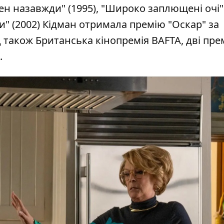
мен назавжди" (1995), "Широко заплющені очі" 
ни" (2002) Кідман отримала премію "Оскар" за
 також Британська кінопремія BAFTA, дві прем
.