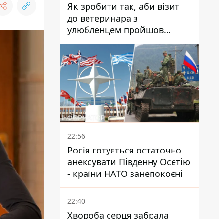
Як зробити так, аби візит
до ветеринара з
улюбленцем пройшов
спокійно: прості поради
22:56
Росія готується остаточно
анексувати Південну Осетію
- країни НАТО занепокоєні
22:40
Хвороба серця забрала