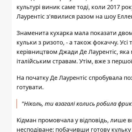
культурі виник саме тоді, коли 2017 ро
Лаурентіс з'явилися разом на шоу Елле
Знаменита кухарка мала показати двом 
кульки з ризото, - а також фокаччу. Усі
керівництвом Джади Де Лаурентіс, яка
італійським стравам. Утім, вже з перш
На початку Де Лаурентіс спробувала по
готувати.
"Ніколь, ти взагалі колись робила фрик
Кідман промовчала у відповідь, лише в
несподіване: побачивши готову кульку 