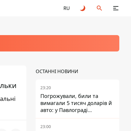
RU
ОСТАННІ НОВИНИ
ельки
23:20
Погрожували, били та
еальні
вимагали 5 тисяч доларів й
авто: у Павлограді
затримали двох чоловіків
23:00