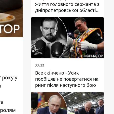
життя головного сержанта з
Дніпропетровської області
Юрія Свистуна
22:35
Все скінчено - Усик
 року у
пообіцяв не повертатися на
ринг після наступного бою
м
та
 ролям