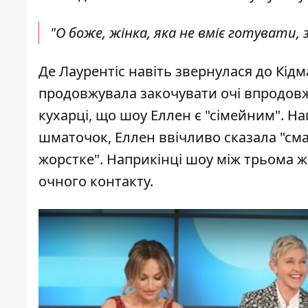
"О боже, жінка, яка не вміє готувати, з
Де Лаурентіс навіть звернулася до Кідм
продовжувала закочувати очі впродовж
кухарці, що шоу Еллен є "сімейним". На
шматочок, Еллен ввічливо сказала "сма
жорстке". Наприкінці шоу між трьома ж
очного контакту.