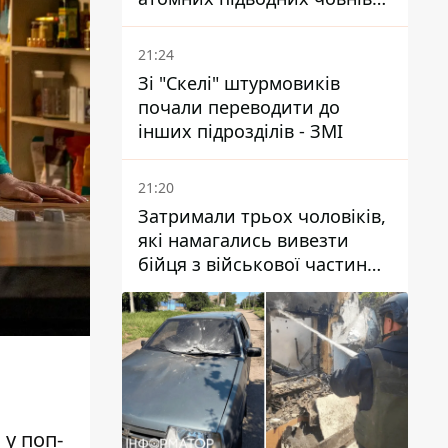
за 7400 км від України
21:24
Зі "Скелі" штурмовиків
почали переводити до
інших підрозділів - ЗМІ
21:20
Затримали трьох чоловіків,
які намагались вивезти
бійця з військової частини
до Дніпра за 7 тисяч
доларів: серед них був лікар
 у поп-