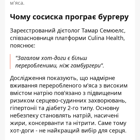
м'яса.
Чому сосиска програє бургеру
Зареєстрований дієтолог Тамар Семюелс,
співзасновниця платформи Culina Health,
пояснює:
"Загалом хот-доги є більш
переробленими, ніж гамбургери".
Дослідження показують, що надмірне
вживання переробленого м'яса з високим
вмістом натрію пов'язано з підвищеним
ризиком серцево-судинних захворювань,
гіпертонії та діабету 2-го типу. Основну
небезпеку становлять натрій, насичені
жири, консерванти та нітрити. Саме тому
хот-доги - не найкращий вибір для серця.