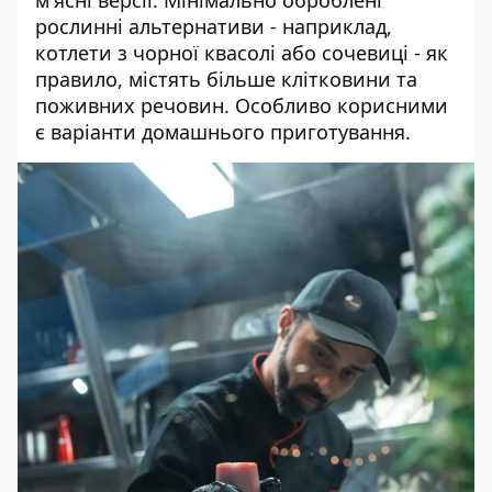
м'ясні версії. Мінімально оброблені
рослинні альтернативи - наприклад,
котлети з чорної квасолі або сочевиці - як
правило, містять більше клітковини та
поживних речовин. Особливо корисними
є варіанти домашнього приготування.