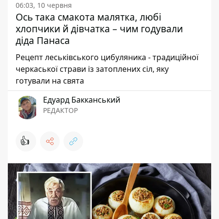
06:03, 10 червня
Ось така смакота малятка, любі
хлопчики й дівчатка – чим годували
діда Панаса
Рецепт леськівського цибуляника - традиційної
черкаської страви із затоплених сіл, яку
готували на свята
Едуард Бакканський
РЕДАКТОР
👍