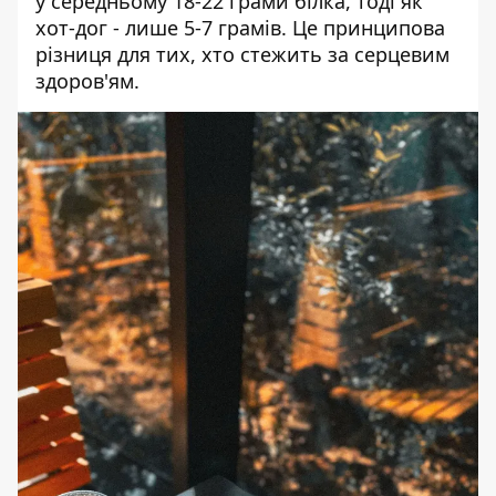
у середньому 18-22 грами білка, тоді як
хот-дог - лише 5-7 грамів. Це принципова
різниця для тих, хто стежить за серцевим
здоров'ям.