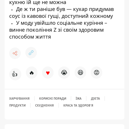
кухню їй ще не можна
Де ж ти раніше був — кухар придумав
соус із кавової гущі, доступний кожному
У моду увійшло соціальне куріння –
винне покоління Z зі своїм здоровим
способом життя
♥
🔥
😭
😆
😡
👍
ХАРЧУВАННЯ
КОРИСНІ ПОРАДИ
ЇЖА
ДІЄТА
ПРОДУКТИ
СХУДНЕННЯ
КРАСА ТА ЗДОРОВ'Я