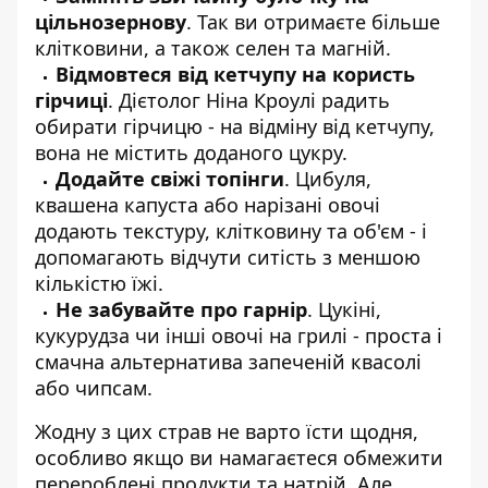
цільнозернову
. Так ви отримаєте більше
клітковини, а також селен та магній.
Відмовтеся від кетчупу на користь
гірчиці
. Дієтолог Ніна Кроулі радить
обирати гірчицю - на відміну від кетчупу,
вона не містить доданого цукру.
Додайте свіжі топінги
. Цибуля,
квашена капуста або нарізані овочі
додають текстуру, клітковину та об'єм - і
допомагають відчути ситість з меншою
кількістю їжі.
Не забувайте про гарнір
. Цукіні,
кукурудза чи інші овочі на грилі - проста і
смачна альтернатива запеченій квасолі
або чипсам.
Жодну з цих страв не варто їсти щодня,
особливо якщо ви намагаєтеся обмежити
перероблені продукти та натрій. Але