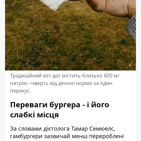
Традиційний хот-дог містить близько 600 мг
натрію - чверть від денної норми за один
перекус.
Переваги бургера - і його
слабкі місця
За словами дієтолога Тамар Семюелс,
гамбургери зазвичай менш перероблені