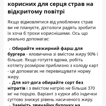
корисних для серця страв на
відкритому повітрі
Якщо відмовлятися від улюблених страв
ви не плануєте, дієтологи радять зробити
їх хоча б трохи кориснішими. Ось що
реально допомагає:
Обирайте нежирний фарш для
бургера
- яловичина зі вмістом жиру 90% і
більше. Якщо готуєте вдома, робіть
котлету розміром приблизно з колоду карт
- це допомагає не перевищувати норму
жиру.
Для хот-дога обирайте сорт без
нітратів
і з вмістом натрію не більше 370
мг на порцію. Варіант з курки або індички
суттєво знижує рівень насиченого жиру.
Замініть звичайну булочку на