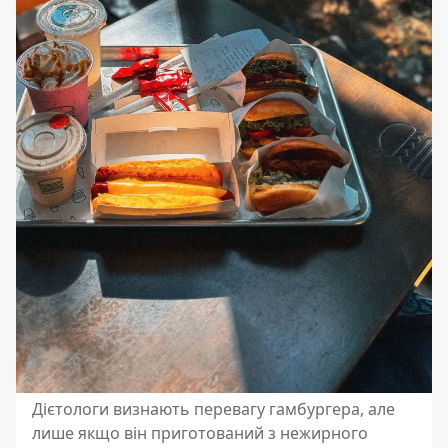
Дієтологи визнають перевагу гамбургера, але
лише якщо він приготований з нежирного