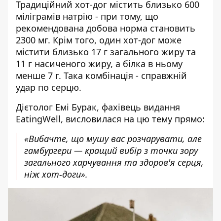
Традиційний хот-дог містить близько 600
міліграмів натрію - при тому, що
рекомендована добова норма становить
2300 мг. Крім того, один хот-дог може
містити близько 17 г загального жиру та
11 г насиченого жиру, а білка в ньому
менше 7 г. Така комбінація - справжній
удар по серцю.
Дієтолог Емі Бурак, фахівець видання
EatingWell
, висловилася на цю тему прямо:
«Вибачте, що мушу вас розчарувати, але
гамбургери — кращий вибір з точки зору
загального харчування та здоров'я серця,
ніж хот-доги».