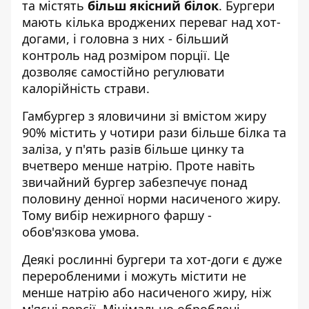
та містять
більш якісний білок
. Бургери
мають кілька вроджених переваг над хот-
догами, і головна з них - більший
контроль над розміром порції. Це
дозволяє самостійно регулювати
калорійність страви.
Гамбургер з яловичини зі вмістом жиру
90% містить у чотири рази більше білка та
заліза, у п'ять разів більше цинку та
вчетверо менше натрію. Проте навіть
звичайний бургер забезпечує понад
половину денної норми насиченого жиру.
Тому вибір нежирного фаршу -
обов'язкова умова.
Деякі рослинні бургери та хот-доги є дуже
переробленими і можуть містити не
менше натрію або насиченого жиру, ніж