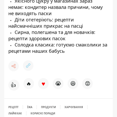
Якісного цукру у магазинах зараз
немає: кондитер назвала причини, чому
не виходять паски
Діти отетеріють: рецепти
найсмачніших прикрас на пасці
Сирна, полегшена та для новачків:
рецепти здорових пасок
Солодка класика: готуємо смаколики за
рецетами наших бабусь
♥
🔥
😭
😆
😡
👍
РЕЦЕПТ
ЇЖА
ПРОДУКТИ
ХАРЧУВАННЯ
ЛАЙФХАК
КОРИСНІ ПОРАДИ