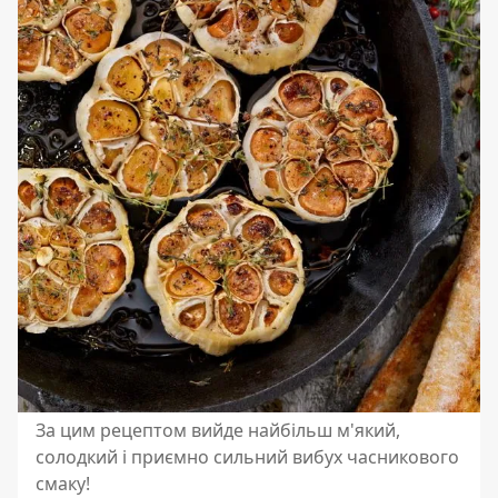
За цим рецептом вийде найбільш м'який,
солодкий і приємно сильний вибух часникового
смаку!