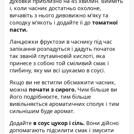
духовки приблизно на 45 хвилин. Вийміть
і, коли часник достатньо охолоне,
вичавіть з нього дивовижно м'яку та
солодку м'якоть і додайте її до
томатної
пасти.
Ланцюжки фруктози в часнику під час
запікання розпадуться і дадуть початок
так званій глутаміновій кислоті, яка
принесе з собою той сміливий смак і
глибину, яку ми всі шукаємо в соусі.
Якщо ви не встигли обсмажити часник,
можна
почати з сирого.
Чим більше ви
його подрібнюєте, тим більше
вивільняється ароматичних сполук і тим
сильнішим буде аромат.
Додайте
в соус цукор і сіль.
Вони дійсно
допомагають підсилити смак і змусити