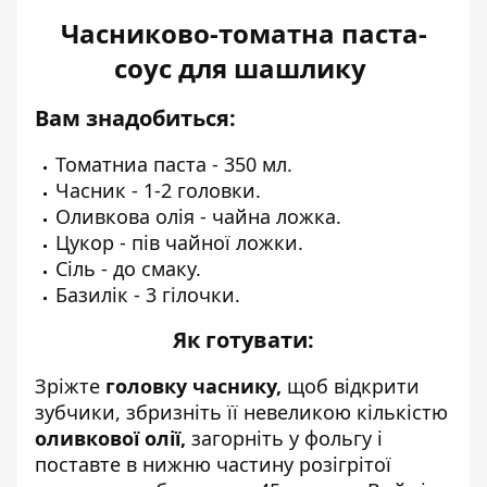
Часниково-томатна паста-
соус для шашлику
Вам знадобиться:
Томатниа паста - 350 мл.
Часник - 1-2 головки.
Оливкова олія - чайна ложка.
Цукор - пів чайної ложки.
Сіль - до смаку.
Базилік - 3 гілочки.
Як готувати:
Зріжте
головку часнику,
щоб відкрити
зубчики, збризніть її невеликою кількістю
оливкової олії,
загорніть у фольгу і
поставте в нижню частину розігрітої