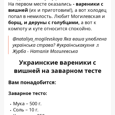
На первом месте оказались
- вареники с
вишней
(их и приготовим!), а вот холодец
попал в немилость. Любит Могилевская и
борщ, и деруны с голубцами,
а вот к
компоту и куте относится спокойно.
@nataliya_mogilevskaya
Яка ваша улюблена
українська страва?
#українськакухня
♬
Журба - Наталія Могилевська
Украинские вареники с
вишней на заварном тесте
Вам понадобится:
Заварное тесто:
Мука – 500 г.
Соль – 10 г.