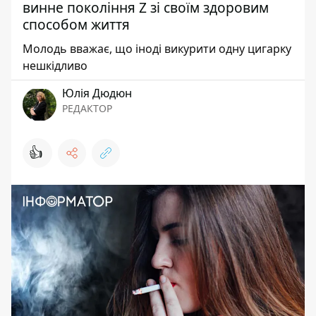
винне покоління Z зі своїм здоровим
способом життя
Молодь вважає, що іноді викурити одну цигарку
нешкідливо
Юлія Дюдюн
РЕДАКТОР
👍