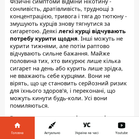
Фізичні симптоми відміни нікотину -
сонливість, дратівливість, труднощі з
концентрацією, тривога і тяга до тютюну -
змушують курців знову тягнутися за
сигаретою. Деякі
легкі курці відчувають
потребу курити щодня
. Інші можуть не
курити тижнями, але потім раптово
відчувають сильне бажання. Майже
половина тих, хто викурює лише кілька
сигарет на день або курить лише зрідка,
не вважають себе курцями. Вони не
вірять, що це становить серйозний ризик
для їхнього здоров'я, і переконані, що
можуть кинути будь-коли. Усі вони
помиляються.
Вживання алкоголю під час куріння
значно посилює ризики
: поєднання цих
двох речовин підвищує імовірність раку
Головна
Актуально
Україна на часі
Youtube