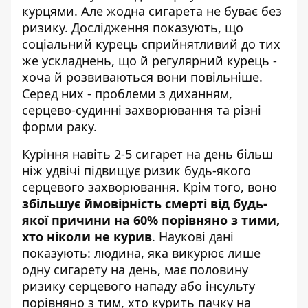
курцями. Але жодна сигарета не буває без
ризику. Дослідження показують, що
соціальний курець сприйнятливий до тих
же ускладнень, що й регулярний курець -
хоча й розвиваються вони повільніше.
Серед них - проблеми з диханням,
серцево-судинні захворювання та різні
форми раку.
Куріння навіть 2-5 сигарет на день більш
ніж удвічі підвищує ризик будь-якого
серцевого захворювання. Крім того, воно
збільшує ймовірність смерті від будь-
якої причини на 60% порівняно з тими,
хто ніколи не курив
. Наукові дані
показують: людина, яка викурює лише
одну сигарету на день, має половину
ризику серцевого нападу або інсульту
порівняно з тим, хто курить пачку на