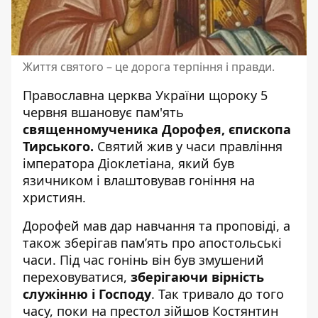
Життя святого – це дорога терпіння і правди.
Православна церква України щороку 5
червня вшановує пам'ять
священномученика Дорофея, єпископа
Тирського.
Святий жив у часи правління
імператора Діоклетіана, який був
язичником і влаштовував гоніння на
християн.
Дорофей мав дар навчання та проповіді, а
також зберігав памʼять про апостольські
часи. Під час гонінь він був змушений
переховуватися,
зберігаючи вірність
служінню і Господу
. Так тривало до того
часу, поки на престол зійшов Костянтин