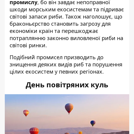
промислу
, бо він завдає непоправної
шкоди морським екосистемам та підриває
світові запаси риби. Також наголошує, що
браконьєрство становить загрозу для
економіки країн та перешкоджає
потраплянню законно виловленої риби на
світові ринки.
Подібний промисел призводить до
знищення деяких видів риб та порушення
цілих екосистем у певних регіонах.
День повітряних куль