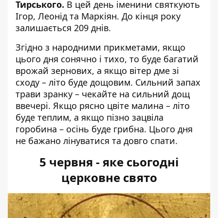
Тирського.
В цей день іменини святкують
Ігор, Леонід та Маркіян. До кінця року
залишається 209 днів.
Згідно з народними прикметами, якщо
цього дня сонячно і тихо, то буде багатий
врожай зернових, а якщо вітер дме зі
сходу – літо буде дощовим. Сильний запах
трави зранку – чекайте на сильний дощ
ввечері. Якщо рясно цвіте малина – літо
буде теплим, а якщо пізно зацвіла
горобина – осінь буде грибна. Цього дня
не бажано лінуватися та довго спати.
5 червня - яке сьогодні
церковне свято