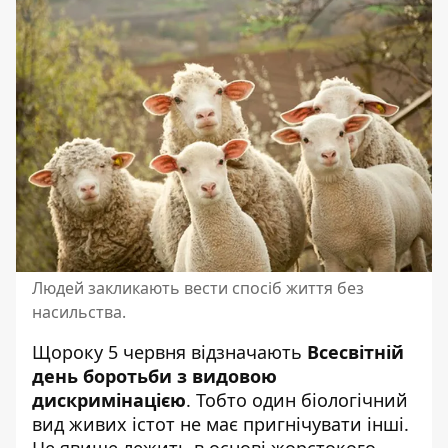
Людей закликають вести спосіб життя без
насильства.
Щороку 5 червня відзначають
Всесвітній
день боротьби з видовою
дискримінацією
. Тобто один біологічний
вид живих істот не має пригнічувати інші.