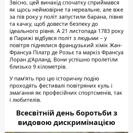
Звісно, цей винахід спочатку сприймався
як щось неймовірне та нереальне, але вже
за пів року у політ запустили барана, півня
та качку, щоб довести безпеку до
ідеального рівня. А 21 листопада 1783 року
в Парижі відбувся політ з людьми – у
повітря піднялися французький хімік Жан-
Франсуа Пілатр де Розьє та маркіз Франсуа
Лоран д'Арланд. Вони успішно пролетіли
близько 9 кілометрів.
У пам’ять про цю історичну подію
проходять фестивалі повітряних куль і
змагання як професійних спортсменів, так
і любителів.
Всесвітній день боротьби з
видовою дискримінацією