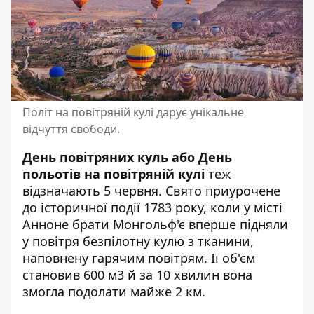
Політ на повітряній кулі дарує унікальне
відчуття свободи.
День повітряних куль або День
польотів на повітряній кулі
теж
відзначають 5 червня. Свято приурочене
до історичної події 1783 року, коли у місті
Анноне брати Монгольф'є вперше підняли
у повітря безпілотну кулю з тканини,
наповнену гарячим повітрям. Її об'єм
становив 600 м3 й за 10 хвилин вона
змогла подолати майже 2 км.