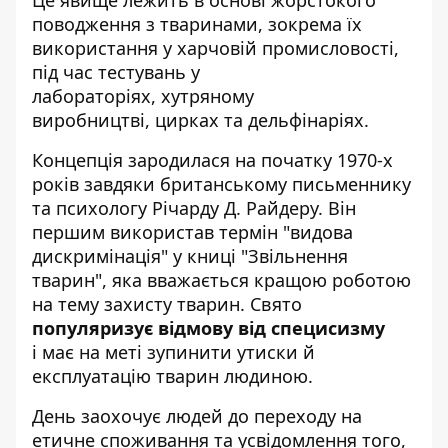
Це явище лежить в основі жорстокого
поводження з тваринами, зокрема їх
використання у харчовій промисловості,
під час тестувань у
лабораторіях, хутряному
виробництві, цирках та дельфінаріях.
Концепція зародилася на початку 1970-х
років завдяки британському письменнику
та психологу Річарду Д. Райдеру. Він
першим використав термін "видова
дискримінація" у книці "Звільнення
тварин", яка вважається кращою роботою
на тему захисту тварин. Свято
популяризує відмову від специсизму
і має на меті зупинити утиски й
експлуатацію тварин людиною.
День заохочує людей до переходу на
етичне споживання та усвідомлення того,