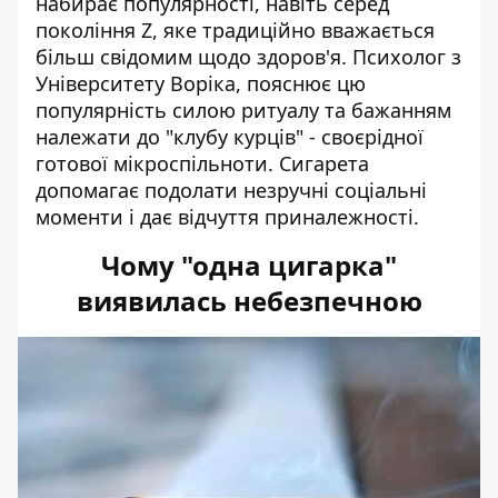
набирає популярності, навіть серед
покоління Z, яке традиційно вважається
більш свідомим щодо здоров'я. Психолог з
Університету Воріка, пояснює цю
популярність силою ритуалу та бажанням
належати до "клубу курців" - своєрідної
готової мікроспільноти. Сигарета
допомагає подолати незручні соціальні
моменти і дає відчуття приналежності.
Чому "одна цигарка"
виявилась небезпечною