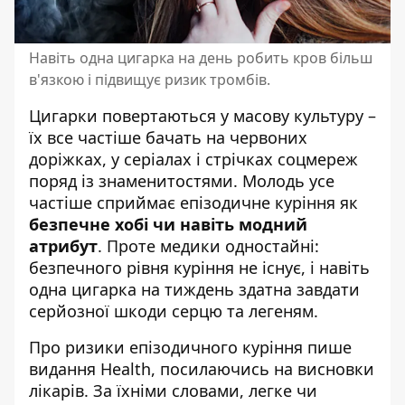
Навіть одна цигарка на день робить кров більш
в'язкою і підвищує ризик тромбів.
Цигарки повертаються у масову культуру –
їх все частіше бачать на червоних
доріжках, у серіалах і стрічках соцмереж
поряд із знаменитостями. Молодь усе
частіше сприймає епізодичне куріння як
безпечне хобі чи навіть модний
атрибут
. Проте медики одностайні:
безпечного рівня куріння не існує
, і навіть
одна цигарка на тиждень здатна завдати
серйозної шкоди серцю та легеням.
Про ризики епізодичного куріння пише
видання
Health
, посилаючись на висновки
лікарів. За їхніми словами, легке чи