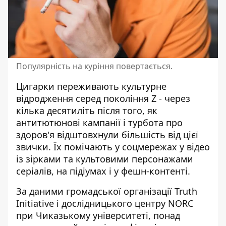
Популярність на куріння повертається.
Цигарки переживають культурне
відродження серед покоління Z - через
кілька десятиліть після того, як
антитютюнові кампанії і турбота про
здоров'я відштовхнули більшість від цієї
звички. Їх помічають у соцмережах у відео
із зірками та культовими персонажами
серіалів, на підіумах і у фешн-контенті.
За даними громадської організації Truth
Initiative і дослідницького центру NORC
при Чиказькому університеті, понад