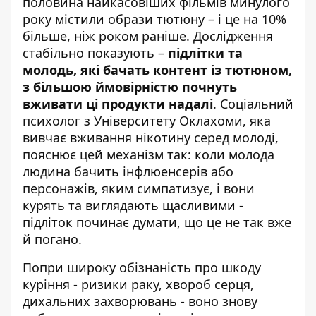
половина найкасовіших фільмів минулого
року містили образи тютюну – і це на 10%
більше, ніж роком раніше. Дослідження
стабільно показують –
підлітки та
молодь, які бачать контент із тютюном,
з більшою ймовірністю почнуть
вживати ці продукти надалі
. Соціальний
психолог з Університету Оклахоми, яка
вивчає вживання нікотину серед молоді,
пояснює цей механізм так: коли молода
людина бачить інфлюенсерів або
персонажів, яким симпатизує, і вони
курять та виглядають щасливими -
підліток починає думати, що це не так вже
й погано.
Попри широку обізнаність про шкоду
куріння - ризики раку, хвороб серця,
дихальних захворювань - воно знову