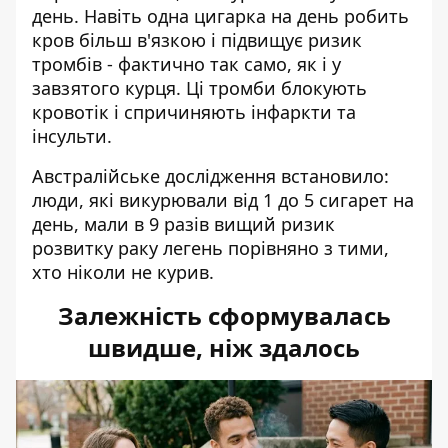
день. Навіть одна цигарка на день робить
кров більш в'язкою і підвищує ризик
тромбів - фактично так само, як і у
завзятого курця. Ці тромби блокують
кровотік і спричиняють інфаркти та
інсульти.
Австралійське дослідження встановило:
люди, які викурювали від 1 до 5 сигарет на
день, мали в 9 разів вищий ризик
розвитку раку легень порівняно з тими,
хто ніколи не курив.
Залежність сформувалась
швидше, ніж здалось