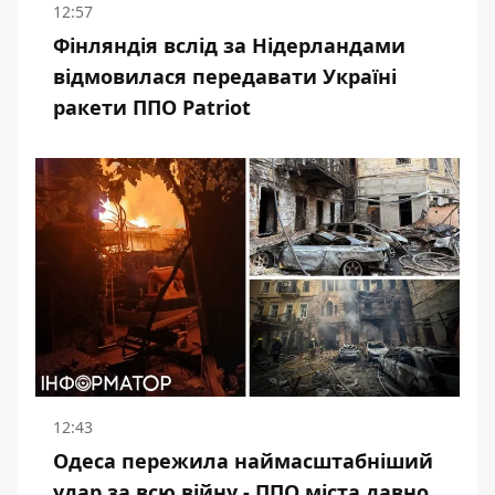
12:57
Фінляндія вслід за Нідерландами
відмовилася передавати Україні
ракети ППО Patriot
12:43
Одеса пережила наймасштабніший
удар за всю війну - ППО міста давно