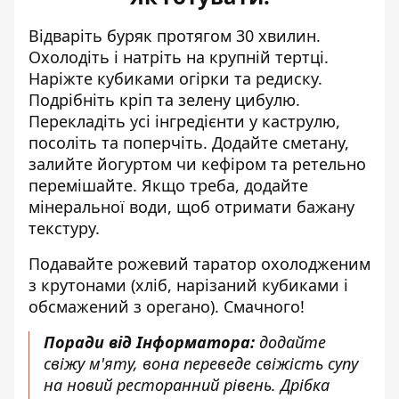
Відваріть буряк протягом 30 хвилин.
Охолодіть і натріть на крупній тертці.
Наріжте кубиками огірки та редиску.
Подрібніть кріп та зелену цибулю.
Перекладіть усі інгредієнти у каструлю,
посоліть та поперчіть. Додайте сметану,
залийте йогуртом чи кефіром та ретельно
перемішайте. Якщо треба, додайте
мінеральної води, щоб отримати бажану
текстуру.
Подавайте рожевий таратор охолодженим
з крутонами (хліб, нарізаний кубиками і
обсмажений з орегано). Смачного!
Поради від Інформатора:
додайте
свіжу м'яту, вона переведе свіжість супу
на новий ресторанний рівень. Дрібка