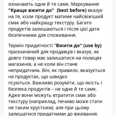
означають одне й те саме. Маркування
"Краще вжити до" (best before)
вказує
на те, коли продукт матиме найсвіжіший
смак або найкращу текстуру. Багато
продуктів залишаються і після цієї дати
безпечними для споживання.
Термін придатності "
Вжити до" (use by)
призначений для продавців і вказує, як
довго товар має залишатися на полицях
магазинів, а не коли він стане
непридатним. Він, як правило, вказується
на продуктах, що швидко
псуються. Важливо розуміти, що якість і
безпека продуктів – не одне й те саме.
Адже вони можуть втратити смак або
текстуру (наприклад, печиво може стати
не таким хрустким), але при цьому
залишатися придатними до вживання.