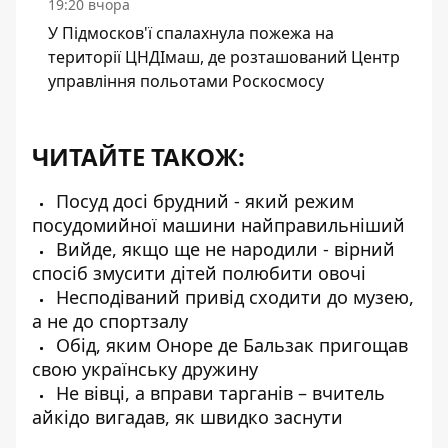
19:20 вчора
У Підмосков'ї спалахнула пожежа на
території ЦНДІмаш, де розташований Центр
управління польотами Роскосмосу
ЧИТАЙТЕ ТАКОЖ:
Посуд досі брудний - який режим
посудомийної машини найправильніший
Вийде, якщо ще не народили - вірний
спосіб змусити дітей полюбити овочі
Несподіваний привід сходити до музею,
а не до спортзалу
Обід, яким Оноре де Бальзак пригощав
свою українську дружину
Не вівці, а вправи тарганів – вчитель
айкідо вигадав, як швидко заснути