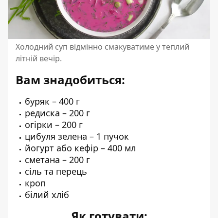
Холодний суп відмінно смакуватиме у теплий
літній вечір.
Вам знадобиться:
буряк – 400 г
редиска – 200 г
огірки – 200 г
цибуля зелена – 1 пучок
йогурт або кефір – 400 мл
сметана – 200 г
сіль та перець
кроп
білий хліб
Як готувати: