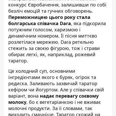
конкурс Євробачення
, залишивши по собі
безліч емоцій та гучних обговорень.
Переможницею цього року стала
болгарська співачка Dara
, яка підкорила
потужним голосом, харизмою і
динамічним номером.
Її пісня миттєво
розлетілася мережею. Dara ретельно
стежить за своєю фігурою, тож і страви
обирає легкі, як, наприклад, рожевий
таратор.
Це холодний суп, основними
інгредієнтами якого є буряк, огірок та
редиска. Заливають зазвичай таратор
кефіром чи йогуртом. Але у співачки свій
варіант, вона
надає перевагу соєвому
молоку
, бо є вегетаріанкою і не вживає
молочні продукти. За її словами, так
виходить смачніше. Таратор
схожий на