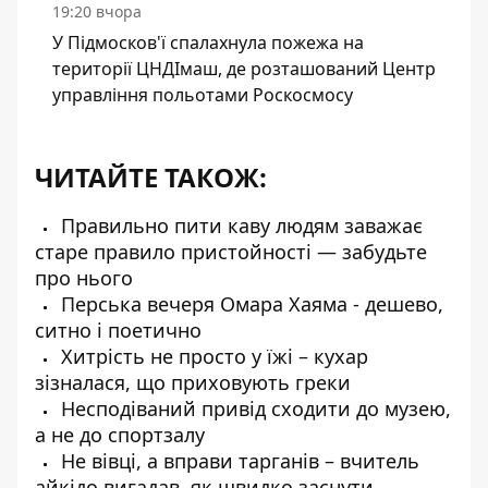
19:20 вчора
У Підмосков'ї спалахнула пожежа на
території ЦНДІмаш, де розташований Центр
управління польотами Роскосмосу
ЧИТАЙТЕ ТАКОЖ:
Правильно пити каву людям заважає
старе правило пристойності — забудьте
про нього
Перська вечеря Омара Хаяма - дешево,
ситно і поетично
Хитрість не просто у їжі – кухар
зізналася, що приховують греки
Несподіваний привід сходити до музею,
а не до спортзалу
Не вівці, а вправи тарганів – вчитель
айкідо вигадав, як швидко заснути