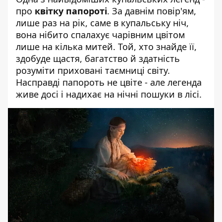
про
квітку папороті
. За давнім повір'ям,
лише раз на рік, саме в купальську ніч,
вона нібито спалахує чарівним цвітом
лише на кілька митей. Той, хто знайде її,
здобуде щастя, багатство й здатність
розуміти приховані таємниці світу.
Насправді папороть не цвіте - але легенда
живе досі і надихає на нічні пошуки в лісі.