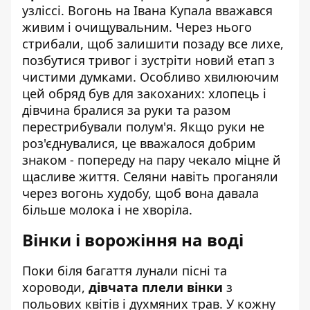
узліссі. Вогонь на Івана Купала вважався
живим і очищувальним. Через нього
стрибали, щоб залишити позаду все лихе,
позбутися тривог і зустріти новий етап з
чистими думками. Особливо хвилюючим
цей обряд був для закоханих: хлопець і
дівчина бралися за руки та разом
перестрибували полум'я. Якщо руки не
роз'єднувалися, це вважалося добрим
знаком - попереду на пару чекало міцне й
щасливе життя. Селяни навіть проганяли
через вогонь худобу, щоб вона давала
більше молока і не хворіла.
Вінки і ворожіння на воді
Поки біля багаття лунали пісні та
хороводи,
дівчата плели вінки
з
польових квітів і духмяних трав. У кожну