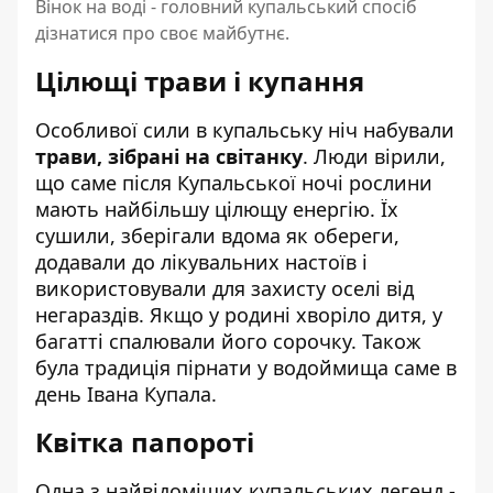
Вінок на воді - головний купальський спосіб
дізнатися про своє майбутнє.
Цілющі трави і купання
Особливої сили в купальську ніч набували
трави, зібрані на світанку
. Люди вірили,
що саме після Купальської ночі рослини
мають найбільшу цілющу енергію. Їх
сушили, зберігали вдома як обереги,
додавали до лікувальних настоїв і
використовували для захисту оселі від
негараздів. Якщо у родині хворіло дитя, у
багатті спалювали його сорочку. Також
була традиція пірнати у водоймища саме в
день Івана Купала.
Квітка папороті
Одна з найвідоміших купальських легенд -