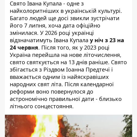
Свято
Івана Купала
- одне з
найколоритніших в українській культурі.
Багато людей ще досі звикли зустрічати
його 7 липня, хоча дата офіційно
змінилася. У 2026 році українці
відзначатимуть Івана Купала
у ніч з 23 на
24 червня
. Після того, як у 2023 році
Україна перейшла на нове літочислення,
свято святкується на 13 днів раніше. Свято
збігається з Різдвом Іоанна Предтечі і
вважається одним із найяскравіших
народних свят літа. Після календарної
реформи воно повернулося до
астрономічно правильної дати - близько
літнього сонцестояння.