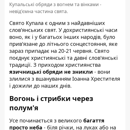
Купальські обряди з вогнем та вінками -
невід'ємна частина свята.
Свято Купала є одним з найдавніших
слов'янських свят. У дохристиянські часи
воно, як і у багатьох інших народів, було
прив'язане до літнього сонцестояння, яке
зараз припадає на 20-21 червня. Свято
поєднує християнські та давні слов'янські
традиції. З приходом християнства
язичницькі обряди не зникли
- вони
злилися з вшануванням Іоанна Хрестителя
і дожили до наших днів.
Вогонь і стрибки через
полум'я
Усе починається з великого
багаття
просто неба
- біля річки, на луках або на