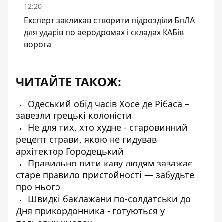
12:20
Експерт закликав створити підрозділи БпЛА
для ударів по аеродромах і складах КАБів
ворога
ЧИТАЙТЕ ТАКОЖ:
Одеський обід часів Хосе де Рібаса –
завезли грецькі колоністи
Не для тих, хто худне - старовинний
рецепт страви, якою не гидував
архітектор Городецький
Правильно пити каву людям заважає
старе правило пристойності — забудьте
про нього
Швидкі баклажани по-солдатськи до
Дня прикордонника - готуються у