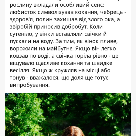
рослину вкладали особливий сенс:
любисток символізував кохання, чебрець -
здоров'я, полин захищав від злого ока, а
звіробій приносив добробут. Коли
сутеніло, у вінки вставляли свічки й
пускали на воду. За тим, як вінок пливе,
ворожили на майбутнє. Якщо він легко
ковзав по воді, а свічка горіла рівно - це
віщувало щасливе кохання та швидке
весілля. Якщо ж кружляв на місці або
тонув - вважалося, що доля ще готує
випробування.