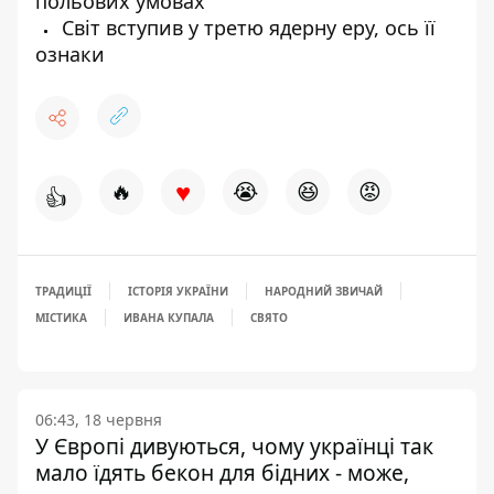
польових умовах
Світ вступив у третю ядерну еру, ось її
ознаки
♥
🔥
😭
😆
😡
👍
ТРАДИЦІЇ
ІСТОРІЯ УКРАЇНИ
НАРОДНИЙ ЗВИЧАЙ
МІСТИКА
ИВАНА КУПАЛА
СВЯТО
06:43, 18 червня
У Європі дивуються, чому українці так
мало їдять бекон для бідних - може,