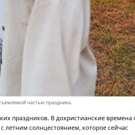
отъемлемой частью праздника.
их праздников. В дохристианские времена о
н с летним солнцестоянием, которое сейчас