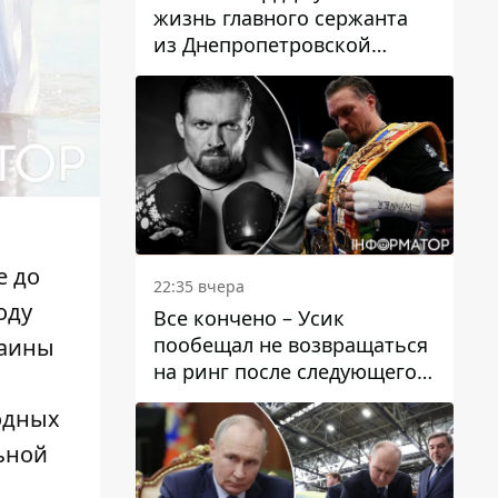
жизнь главного сержанта
из Днепропетровской
области Юрия Свистуна
е до
22:35 вчера
оду
Все кончено – Усик
пообещал не возвращаться
раины
на ринг после следующего
боя
одных
ьной