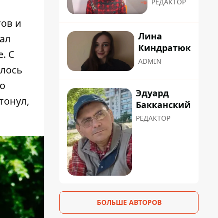
РЕДАКТОР
ов и
Лина
ал
Киндратюк
. С
ADMIN
илось
то
Эдуард
тонул,
Бакканский
РЕДАКТОР
БОЛЬШЕ АВТОРОВ