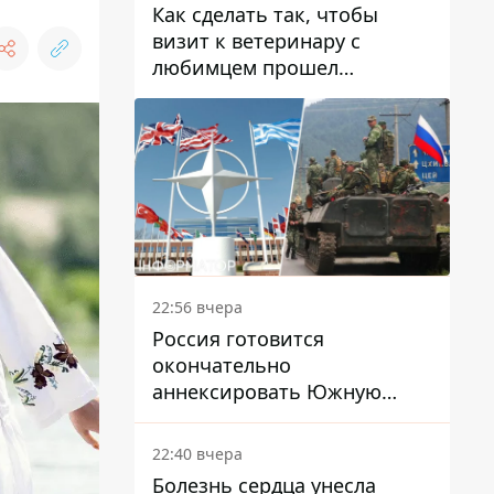
Как сделать так, чтобы
визит к ветеринару с
любимцем прошел
спокойно: простые советы
22:56 вчера
Россия готовится
окончательно
аннексировать Южную
Осетию – страны НАТО
обеспокоены
22:40 вчера
Болезнь сердца унесла