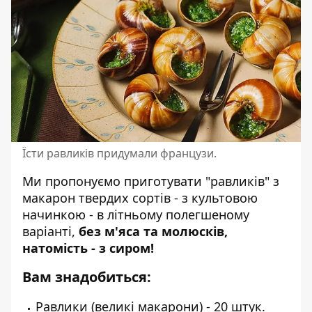
Їсти равликів придумали французи.
Ми пропонуємо приготувати "равликів" з
макарон твердих сортів - з культовою
начинкою - в літньому полегшеному
варіанті,
без м'яса та молюсків,
натомість - з сиром!
Вам знадобиться:
Равлики (великі макарони) - 20 штук.