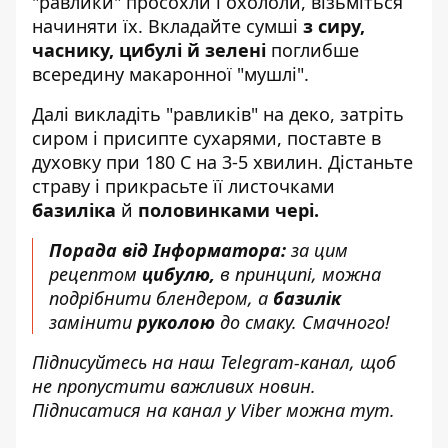
"равлики" просохли і охололи, візьміться
начиняти їх. Вкладайте сумші
з сиру,
часнику, цибулі й зелені
поглибше
всередину макаронної "мушлі".
Далі викладіть "равликів" на деко, затріть
сиром і присипте сухарями, поставте в
духовку при 180 С на 3-5 хвилин. Дістаньте
страву і прикрасьте її листочками
базиліка
й
половинками чері.
Порада від Інформатора:
за цим
рецептом
цибулю,
в принципі, можна
подрібнити блендером, а
базилік
замінити
руколою
до смаку. Смачного!
Підписуйтесь на наш
Telegram-канал
, щоб
не пропустити важливих новин.
Підписатися на канал у Viber можна
тут
.