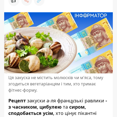
👍
Ця закуска не містить молюсків чи м'яса, тому
згодиться вегетаріанцям і тим, хто тримає
фітнес-форму.
Рецепт
закуски а-ля французькі равлики
-
з часником, цибулею
та
сиром,
сподобається усім,
хто цінує пікантні