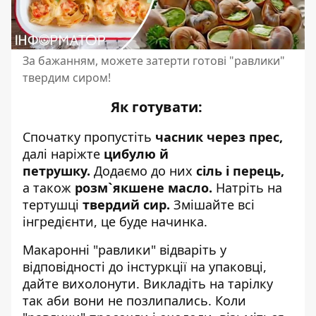
За бажанням, можете затерти готові "равлики"
твердим сиром!
Як готувати:
Спочатку пропустіть
часник через прес,
далі наріжте
цибулю й
петрушку.
Додаємо до них
сіль і перець,
а також
розм`якшене масло.
Натріть на
тертушці
твердий сир.
Змішайте всі
інгредієнти, це буде начинка.
Макаронні "равлики" відваріть у
відповідності до інстуркції на упаковці,
дайте вихолонути. Викладіть на тарілку
так аби вони не позлипались. Коли