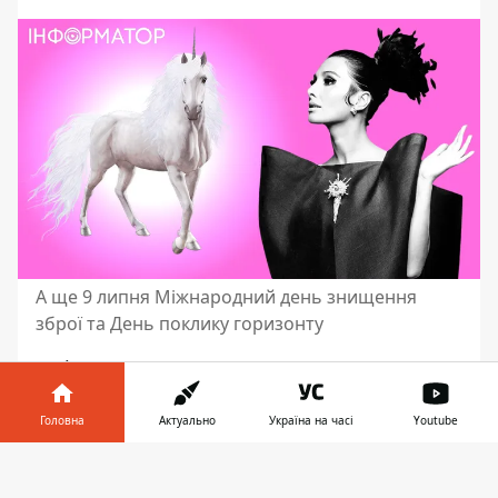
А ще 9 липня Міжнародний день знищення
зброї та День поклику горизонту
У вівторок, 9 липня,
православна
церква
шанує пам'ять єпископів
Панкратія Тавроменійського і Кирила
Головна
Актуально
Україна на часі
Youtube
Гортинського
.
Іменини сьогодні
Інформатор у
святкують
Олександр, Андрій, Іван,
Завантажити
телефоні
👉