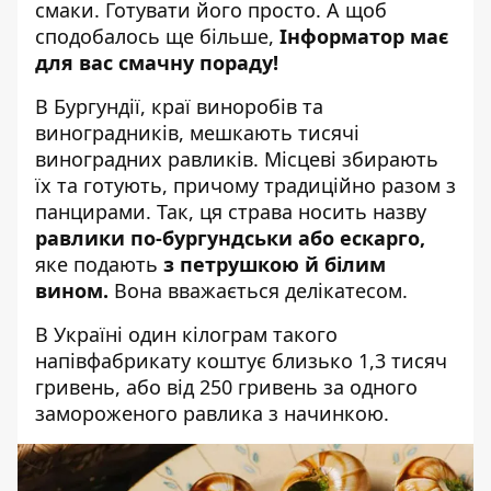
смаки.
Готувати його просто
. А щоб
сподобалось ще більше,
Інформатор має
для вас смачну пораду!
В Бургундії, краї виноробів та
виноградників, мешкають тисячі
виноградних равликів. Місцеві збирають
їх та готують, причому традиційно разом з
панцирами. Так, ця страва носить назву
равлики по-бургундськи або ескарго,
яке подають
з петрушкою й білим
вином.
Вона вважається делікатесом.
В Україні один кілограм такого
напівфабрикату коштує близько 1,3 тисяч
гривень, або від 250 гривень за одного
замороженого равлика з начинкою.