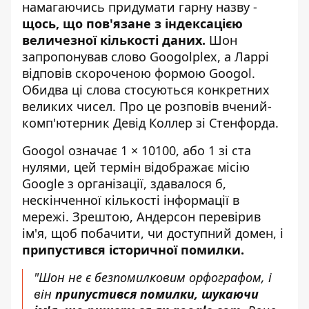
намагаючись придумати гарну назву -
щось, що пов'язане з індексацією
величезної кількості даних.
Шон
запропонував слово Googolplex, а Ларрі
відповів скороченою формою Googol.
Обидва ці слова стосуються конкретних
великих чисел. Про це розповів вчений-
комп'ютерник Девід Коллер зі Стенфорда.
Googol означає 1 × 10100, або 1 зі ста
нулями, цей термін відображає місію
Google з організації, здавалося б,
нескінченної кількості інформації в
мережі. Зрештою, Андерсон перевірив
ім'я, щоб побачити, чи доступний домен, і
припустився історичної помилки.
"Шон не є безпомилковим орфографом, і
він
припустився помилки, шукаючи