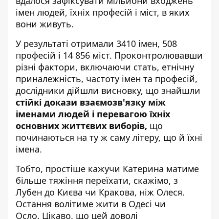
вдалося зафіксувати мільйони входжень
імен людей, їхніх професій і міст, в яких
вони живуть.
У результаті отримали 3410 імен, 508
професій і 14 856 міст. Проконтролювавши
різні фактори, включаючи стать, етнічну
приналежність, частоту імен та професій,
дослідники дійшли висновку, що знайшли
стійкі докази взаємозв'язку між
іменами людей і перевагою їхніх
основних життєвих виборів,
що
починаються на ту ж саму літеру, що й їхні
імена.
Тобто, простіше кажучи Катерина матиме
більше тяжіння переїхати, скажімо, з
Лубен до Києва чи Кракова, ніж Олеся.
Остання волітиме жити в Одесі чи
Осло. Цікаво, що цей доволі