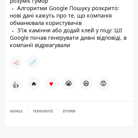
розуміє гумор
Алгоритми Google Пошуку розкрито:
нові дані кажуть про те, що компанія
обманювала користувачів
Зʼїж каміння або додай клей у піцу: ШІ
Google почав генерувати дивні відповіді, в
компанії відреагували
♥
🔥
😭
😆
😡
👍
GOOGLE
ТЕХНОЛОГІЇ
ІСТОРІЯ