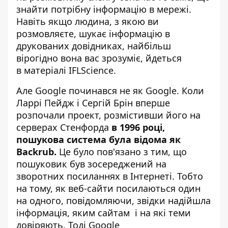
знайти потрібну інформацію в мережі.
Навіть якщо людина, з якою ви
розмовляєте, шукає інформацію в
друкованих довідниках, найбільш
вірогідно вона вас зрозуміє, йдеться
в
матеріалі
IFLScience.
Але Google починався не як Google. Коли
Ларрі Пейдж і Сергій Брін вперше
розпочали проект, розмістивши його на
серверах Стенфорда
в 1996 році,
пошукова система була відома як
Backrub.
Це було пов'язано з тим, що
пошуковик був зосереджений на
зворотних посиланнях в Інтернеті. Тобто
на тому, як веб-сайти посилаються один
на одного, повідомляючи, звідки надійшла
інформація, яким сайтам і на які теми
довіряють. Тоді Google