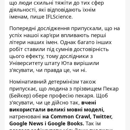
що люди схильні тяжіти до тих сфер
діяльності, які відповідають їхнім
іменам,
пише
IFLScience.
Попередні дослідження припускали, що на
успіх нашої кар'єри впливають перші
літери наших імен. Однак багато інших
робіт ставили під сумнів достовірність
цього ефекту, тому дослідники з
Університету штату Юта вирішили
з'ясувати, чи правда це, чи ні.
Номінативний детермінізм також
припускає, що людина з прізвищем Пекар
(Бейкер) обере професію пекаря. Щоб
з'ясувати, чи це дійсно так,
вчені
використали великі мовні моделі,
натреновані
на Common Crawl, Twitter,
Google News і Google Books.
Так їм