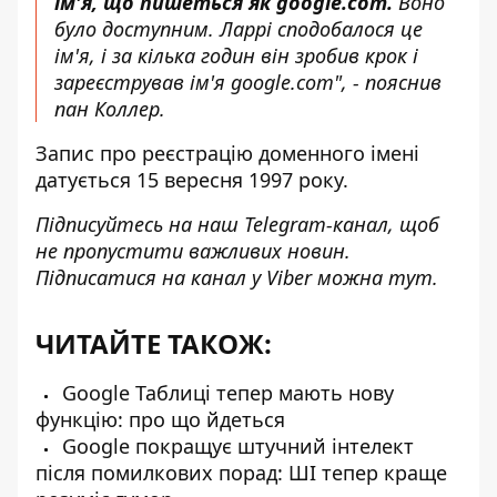
ім'я, що пишеться як google.com.
Воно
було доступним. Ларрі сподобалося це
ім'я, і за кілька годин він зробив крок і
зареєстрував ім'я google.com", - пояснив
пан Коллер.
Запис про реєстрацію доменного імені
датується 15 вересня 1997 року.
Підписуйтесь на наш
Telegram-канал
, щоб
не пропустити важливих новин.
Підписатися на канал у Viber можна
тут
.
ЧИТАЙТЕ ТАКОЖ:
Google Таблиці тепер мають нову
функцію: про що йдеться
Google покращує штучний інтелект
після помилкових порад: ШІ тепер краще