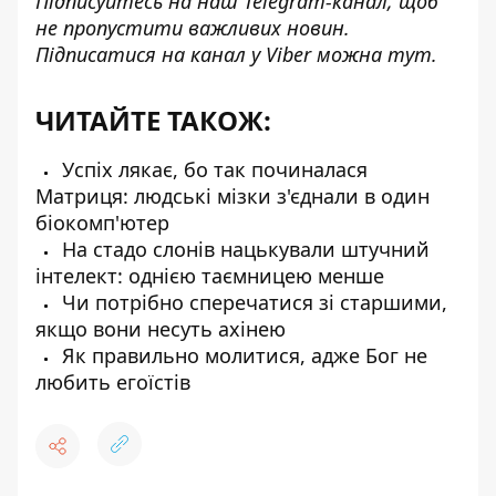
Підписуйтесь на наш
Telegram-канал
, щоб
не пропустити важливих новин.
Підписатися на канал у Viber можна
тут
.
ЧИТАЙТЕ ТАКОЖ:
Успіх лякає, бо так починалася
Матриця: людські мізки з'єднали в один
біокомп'ютер
На стадо слонів нацькували штучний
інтелект: однією таємницею менше
Чи потрібно сперечатися зі старшими,
якщо вони несуть ахінею
Як правильно молитися, адже Бог не
любить егоїстів