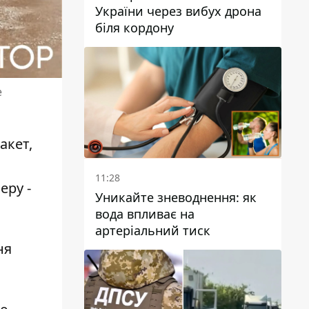
України через вибух дрона
біля кордону
е
акет,
11:28
еру -
Уникайте зневоднення: як
вода впливає на
артеріальний тиск
ня