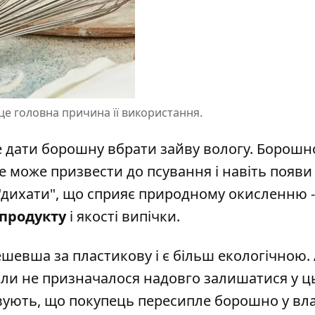
це головна причина її використання.
не дати борошну вбрати зайву вологу. Борошн
е може призвести до псування і навіть появи 
"дихати", що сприяє природному окисленню -
 продукту
і якості випічки.
ешевша за пластикову і є більш екологічною.
ли не призначалося надовго залишатися у ц
овують, що покупець пересипле борошно у вл