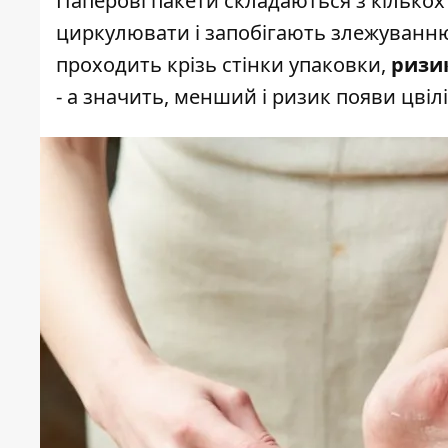
Паперові пакети складаються з кількох
циркулювати і запобігають злежуванню
проходить крізь стінки упаковки,
ризи
- а значить, менший і ризик появи цвілі