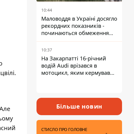
10:44
Маловоддя в Україні досягло
рекордних показників -
починаються обмеження
водопостачання
10:37
На Закарпатті 16-річний
о
водій Audi врізався в
цвілі.
мотоцикл, яким кермував
10-річний хлопчик
Більше новин
 Але
ьому
асний
СТИСЛО ПРО ГОЛОВНЕ