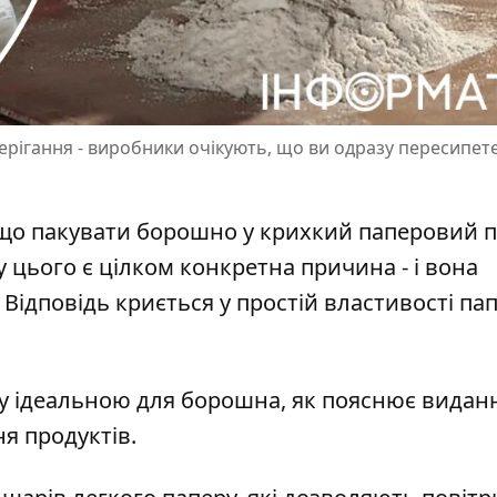
рігання - виробники очікують, що ви одразу пересипет
іщо пакувати
борошно
у крихкий паперовий п
 цього є цілком конкретна причина - і вона
Відповідь криється у простій властивості пап
ку ідеальною для борошна, як пояснює
видан
ня продуктів.