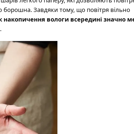
 шарів легкого паперу, які дозволяють повіт
 борошна. Завдяки тому, що повітря вільно
к накопичення вологи всередині значно 
.