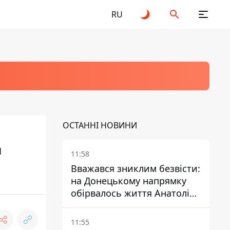
RU
ОСТАННІ НОВИНИ
я
11:58
Вважався зниклим безвісти:
на Донецькому напрямку
обірвалось життя Анатолія
Ткачука з
Дніпропетровської області
11:55