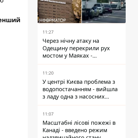
рю
менший
11:27
Через нічну атаку на
Одещину перекрили рух
мостом у Маяках -
подробиці від ДПСУ
11:20
У центрі Києва проблема з
водопостачанням - вийшла
з ладу одна з насосних
станцій
11:07
Масштабні лісові пожежі в
Канаді - введено режим
надзвичайного стану,