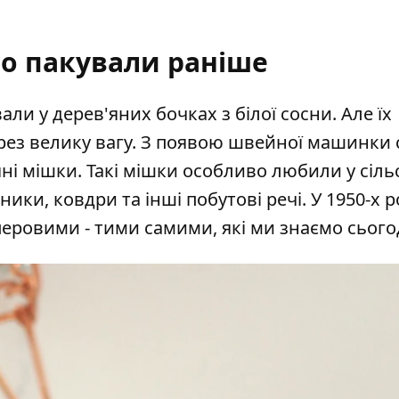
о пакували раніше
ли у дерев'яних бочках з білої сосни. Але їх
ез велику вагу. З появою швейної машинки 
і мішки. Такі мішки особливо любили у сіль
ники, ковдри та інші побутові речі. У 1950-х р
ровими - тими самими, які ми знаємо сьогод