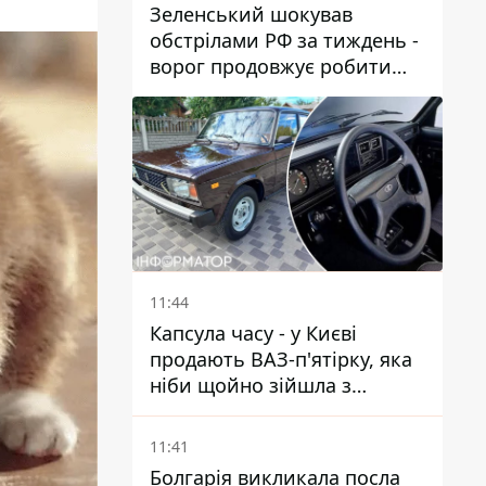
Зеленський шокував
обстрілами РФ за тиждень -
ворог продовжує робити
ставку на балістичний
терор
11:44
Капсула часу - у Києві
продають ВАЗ-п'ятірку, яка
ніби щойно зійшла з
конвейєра
11:41
Болгарія викликала посла