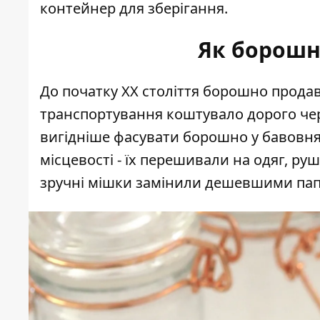
контейнер для зберігання.
Як борошн
До початку XX століття борошно продава
транспортування коштувало дорого чер
вигідніше фасувати борошно у бавовнян
місцевості - їх перешивали на одяг, руш
зручні мішки замінили дешевшими папе