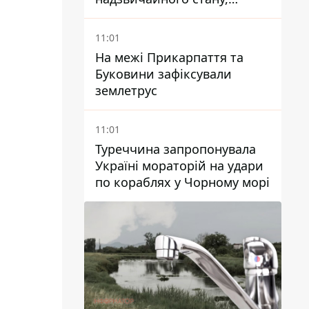
виїхали понад 20 тисяч
людей
11:01
На межі Прикарпаття та
Буковини зафіксували
землетрус
11:01
Туреччина запропонувала
Україні мораторій на удари
по кораблях у Чорному морі