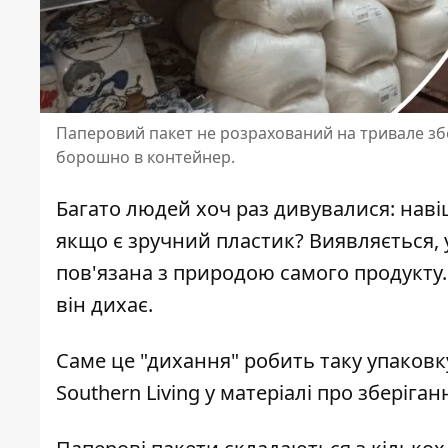
Паперовий пакет не розрахований на тривале збе
борошно в контейнер.
Багато людей хоч раз дивувалися: нав
якщо є зручний пластик? Виявляється, у
пов'язана з природою самого продукту. 
він дихає.
Саме це "дихання" робить таку упаков
Southern Living
у матеріалі про зберіган