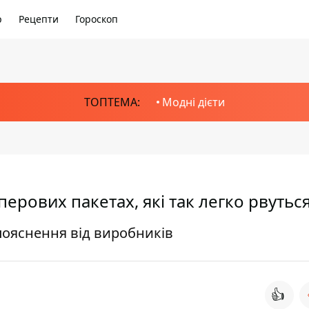
р
Рецепти
Гороскоп
ТОПТЕМА:
Модні дієти
рових пакетах, які так легко рвутьс
пояснення від виробників
👍