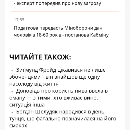
- експерт попередив про нову загрозу
17:35
Податкова передасть Міноборони дані
чоловіків 18-60 років - постанова Кабміну
ЧИТАЙТЕ ТАКОЖ:
Зиґмунд Фройд цікавився не лише
збоченцями - він знайшов ще одну
насолоду від життя
Доповідь про користь пива ввела в
оману — з тими, хто вживає вино,
ситуація інша
Богдан Шелудяк народився в день
тунця, що фатально позначилася на його
смаках