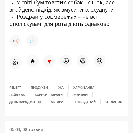
У світі бум товстих собак і кішок, але
знайдено підхід, як змусити їх схуднути
Роздрай у соцмережах – не всі
ополіскувачі для рота діють однаково
♥
🔥
😭
😆
😡
👍
РЕЦЕПТ
ПРОДУКТИ
ЇЖА
ХАРЧУВАННЯ
ЛАЙФХАК
КОРИСНІ ПОРАДИ
ІМЕНИНИ
ДЕНЬ НАРОДЖЕННЯ
АКТОРИ
ТЕЛЕВЕДУЧИЙ
СНІДАНОК
06:03, 08 травня