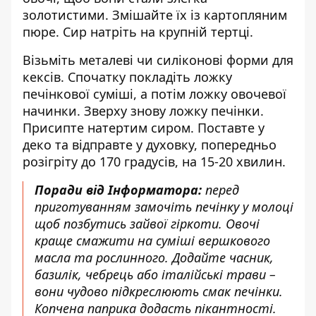
золотистими. Змішайте їх із картопляним
пюре. Сир натріть на крупній тертці.
Візьміть металеві чи силіконові форми для
кексів. Спочатку покладіть ложку
печінкової суміші, а потім ложку овочевої
начинки. Зверху знову ложку печінки.
Присипте натертим сиром. Поставте у
деко та відправте у духовку, попередньо
розігріту до 170 градусів, на 15-20 хвилин.
Поради від Інформатора:
перед
приготуванням замочіть печінку у молоці
щоб позбутись зайвої гіркоти. Овочі
краще смажити на суміші вершкового
масла та рослинного. Додайте часник,
базилік, чебрець або італійські трави –
вони чудово підкреслюють смак печінки.
Копчена паприка додасть пікантності.