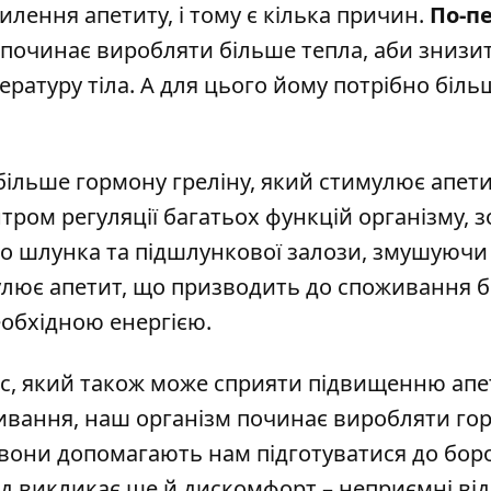
илення апетиту,
і тому є кілька причин.
По-п
 починає виробляти більше тепла, аби знизи
ературу тіла. А для цього йому потрібно біль
більше гормону греліну, який стимулює апети
нтром регуляції багатьох функцій організму, 
до шлунка та підшлункової залози, змушуючи 
мулює апетит, що призводить до споживання б
необхідною енергією.
, який також може сприяти підвищенню апе
живання, наш організм починає виробляти го
Це вони допомагають нам підготуватися до бо
од викликає ще й дискомфорт – неприємні від