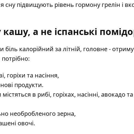
я сну підвищують рівень гормону грелін і вк
кашу, а не іспанські помід
 біль калорійний за літній, головне - отриму
 потрібно:
і, горіхи та насіння,
рнові продукти.
містяться в рибі, горіхах, насінні, авокадо та
ьно необробленого зерна,
ашені овочі.