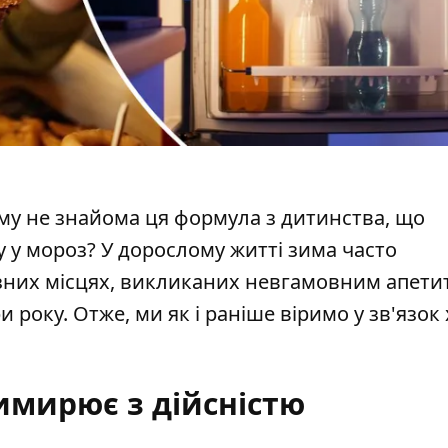
ому не знайома ця формула з дитинства, що
у у мороз
? У дорослому житті зима часто
ізних місцях, викликаних невгамовним апети
и року. Отже, ми як і раніше віримо у зв'язок
имирює з дійсністю