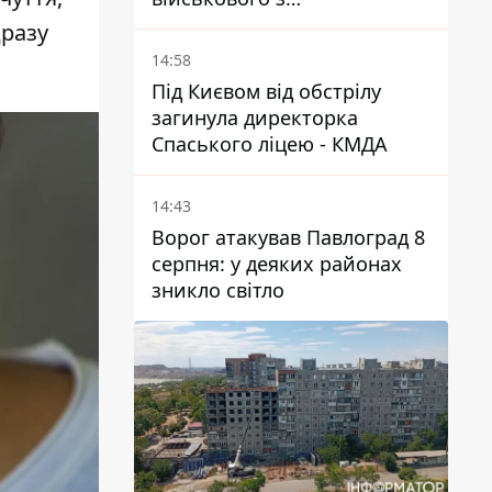
Дніпропетровської області
дразу
Ростислава Лупашка
14:58
Під Києвом від обстрілу
загинула директорка
Спаського ліцею - КМДА
14:43
Ворог атакував Павлоград 8
серпня: у деяких районах
зникло світло