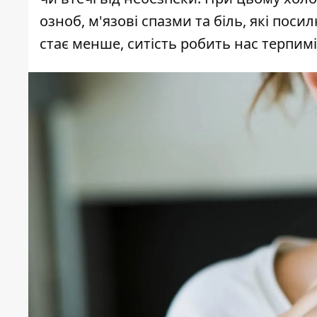
озноб, м'язові спазми та біль, які пос
стає менше, ситість робить нас терпимі