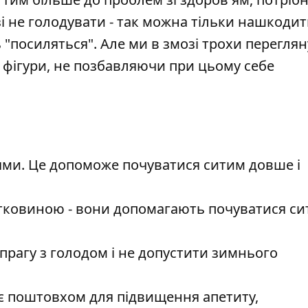
і не голодувати - так можна тільки нашкодит
 "посиляться". Але ми в змозі трохи перегля
 фігури, не позбавляючи при цьому себе
ями. Це допоможе почуватися ситим довше і
літковиною - вони допомагають почуватися с
прагу з голодом і не допустити
зимнього
 є поштовхом для підвищення апетиту,