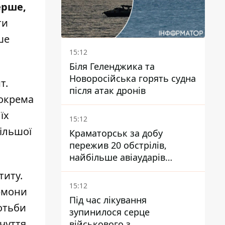
ерше,
ти
ше
15:12
Біля Геленджика та
Новоросійська горять судна
т.
після атак дронів
зокрема
їх
15:12
ільшої
Краматорськ за добу
пережив 20 обстрілів,
найбільше авіаударів
КАБ-250
титу.
15:12
рмони
Під час лікування
ротьби
зупинилося серце
чуття,
військового з