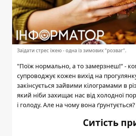
Заїдати стрес їжею - одна із зимових "розваг".
"Поїж нормально, а то замерзнеш!" - к
супроводжує кожен
вихід на прогулянк
закінсується зайвими кілограмами в р
який ніби захищає нас від холодної пор
і голоду. Але на чому вона ґрунтується?
Ситість пр