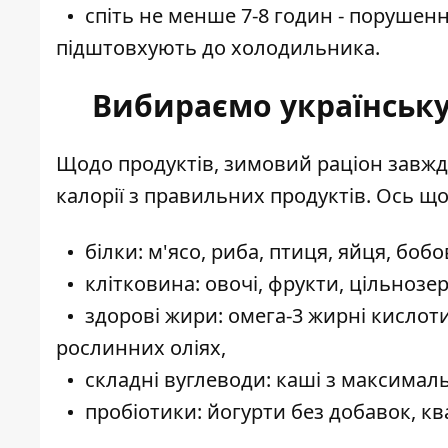
спіть не менше 7-8 годин - порушенн
підштовхують до холодильника.
Вибираємо українську 
Щодо продуктів, зимовий раціон завжди
калорії з правильних продуктів. Ось що
білки: м'ясо, риба, птиця, яйця, бобов
клітковина: овочі, фрукти, цільнозе
здорові жири: омега-3 жирні кислоти 
рослинних оліях,
складні вуглеводи: каші з максимал
пробіотики: йогурти без добавок, кв