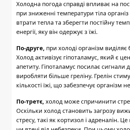
Холодна погода справді впливає на
пос
при зниженні температури тіла організ
втрати тепла та зберегти постійну темп
енергії, яку він одержує з їжі.
По-друге,
при холоді організм виділяє 
Холод активізує гіпоталамус, який є це
апетиту. Гіпоталамус посилає сигнали 
виробляти більше греліну. Грелін сти
кількості їжі, що забезпечує організм 
По-третє,
холод може спричинити стрес
Оскільки холод становить загрозу ви
стресу, такі як кортизол і адреналін. 
чи втечі від небезпеки. При цьому хол