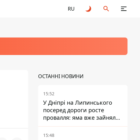
RU
ОСТАННІ НОВИНИ
15:52
У Дніпрі на Липинського
посеред дороги росте
провалля: яма вже зайняла
смугу руху
15:48