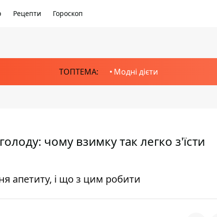
р
Рецепти
Гороскоп
ТОПТЕМА:
Модні дієти
голоду: чому взимку так легко з'їсти
я апетиту, і що з цим робити