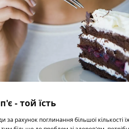
п'є - той їсть
и за рахунок поглинання більшої кількості їж
 тим більше до проблем зі здоров'ям, потріб