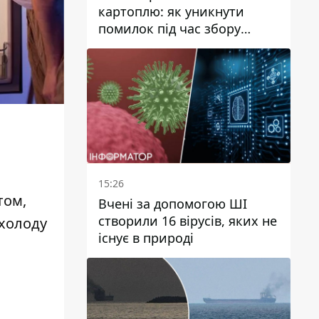
картоплю: як уникнути
помилок під час збору
врожаю
15:26
том,
Вчені за допомогою ШІ
створили 16 вірусів, яких не
 холоду
існує в природі