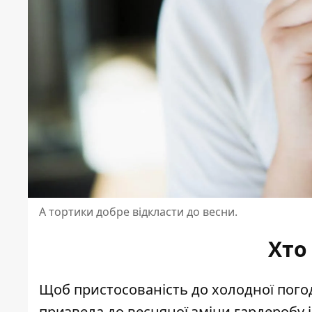
А тортики добре відкласти до весни.
Хто 
Щоб пристосованість до холодної погод
призвела до весняної зміни гардеробу і