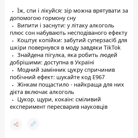
Їж, спи і лікуйся: зір можна врятувати за
допомогою гормону сну
Випити і заснути: у літаку алкоголь
плюс сон набувають несподіваного ефекту
Коштує копійки: забутий суперзасіб для
шкіри повернувся в моду завдяки TikTok
Знайдена пігулка, яка робить людей
добрішими: доступна в Україні
Модний замінник цукру спричинив
побічний ефект: шукайте код Е967
Жінкам пощастило - найкраща для них
дієта включає алкоголь
Цукор, щури, кокаїн: сміливий
експеримент пересварив науковців