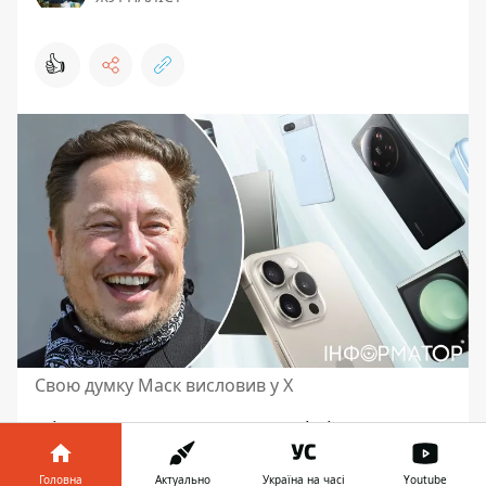
👍
Свою думку Маск висловив у X
Мільярдер та засновник Tesla і SpaceX Ілон
Маск зробив свій прогноз
стосовно
майбутнього гаджетів. На його думку,
Головна
Актуально
Україна на часі
Youtube