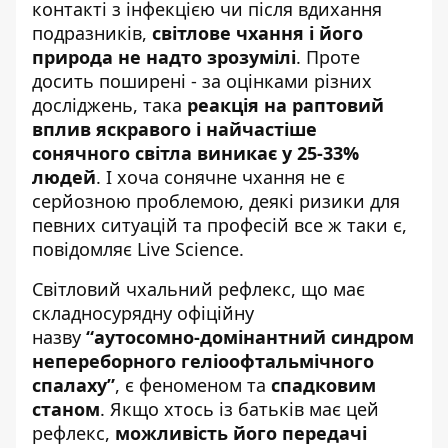
контакті з інфекцією чи після вдихання
подразників,
світлове чхання і його
природа не надто зрозумілі
. Проте
досить поширені - за оцінками різних
досліджень, така
реакція на раптовий
вплив яскравого і найчастіше
сонячного світла виникає у 25-33%
людей
. І хоча сонячне чхання не є
серйозною проблемою, деякі ризики для
певних ситуацій та професій все ж таки є,
повідомляє Live Science.
Світловий чхальний рефлекс, що має
складносурядну офіційну
назву
“аутосомно-домінантний синдром
непереборного геліоофтальмічного
спалаху”
, є феноменом та
спадковим
станом
. Якщо хтось із батьків має цей
рефлекс,
можливість його передачі