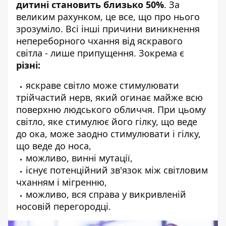
дитині становить близько 50%
. За
великим рахунком, це все, що про нього
зрозуміло. Всі інші причини виникнення
непереборного чхання від яскравого
світла - лише припущення. Зокрема є
різні:
яскраве світло може стимулювати
трійчастий нерв, який огинає майже всю
поверхню людського обличчя. При цьому
світло, яке стимулює його гілку, що веде
до ока, може заодно стимулювати і гілку,
що веде до носа,
можливо, винні мутації,
існує потенційний зв'язок між світловим
чханням і мігренню,
можливо, вся справа у викривленій
носовій перегородці.