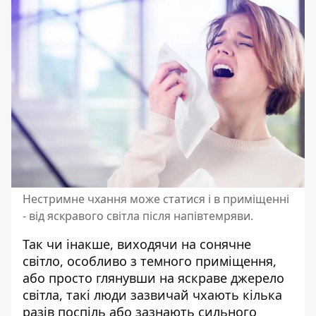
Нестримне чхання може статися і в приміщенні
- від яскравого світла після напівтемряви.
Так чи інакше, виходячи на сонячне
світло, особливо з темного приміщення,
або просто глянувши на яскраве джерело
світла, такі люди зазвичай чхають кілька
разів поспіль або зазнають сильного