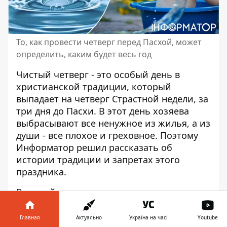
То, как провести четверг перед Пасхой, может
определить, каким будет весь год
Чистый четверг - это особый день в
христианской традиции, который
выпадает на четверг Страстной недели,
за
три дня до Пасхи
. В этот день хозяева
выбрасывают все ненужное из жилья, а из
души - все плохое и греховное. Поэтому
Информатор решил рассказать об
истории традиции и запретах этого
праздника.
Великий пост делится на семь недель.
Последний называется Страстным, в
последние дни которого верующие
Главная
Актуально
Україна на часі
Youtube