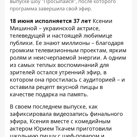
выпуске шоу "Просыпайся", после которого
программа завершила свой эфир.
18 июня исполняется 37 лет
Ксении
Мишиной
– украинской актрисе,
телеведущей и настоящей любимице
публики. Ее знают миллионы – благодаря
громким телевизионным проектам, ярким
ролям и неисчерпаемой энергии. А одним
из самых теплых воспоминаний для
зрителей остался утренний эфир, в
котором она простилась с аудиторией – и
оставила рецепт вкусной пиццы в
качестве подарка на память.
В своем последнем выпуске, как
зафиксировала
видеозапись финального
эфира
, Ксения вместе с комедийным
актером Юрием Ткачем приготовили
школьную пиццу с шеф-поваром и