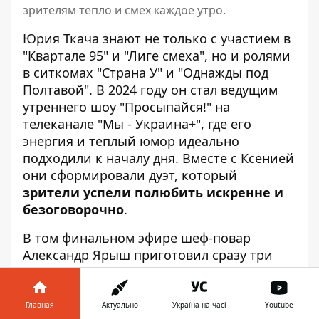
зрителям тепло и смех каждое утро.
Юрия Ткача знают не только с участием в
"Квартале 95" и "Лиге смеха", но и ролями
в ситкомах "Страна У" и "Однажды под
Полтавой". В 2024 году он стал ведущим
утреннего шоу "Просыпайся!" на
телеканале "Мы - Украина+", где его
энергия и теплый юмор идеально
подходили к началу дня. Вместе с Ксенией
они сформировали дуэт, который
зрители успели полюбить искренне и
безоговорочно
.
В том финальном эфире шеф-повар
Александр Ярыш приготовил сразу три
варианта пиццы - "Маргариту", пиццу с
салями и пиццу с курицей. А еще –
рассказал о рецепте теста и томатного
Главная
Актуально
Україна на часі
Youtube