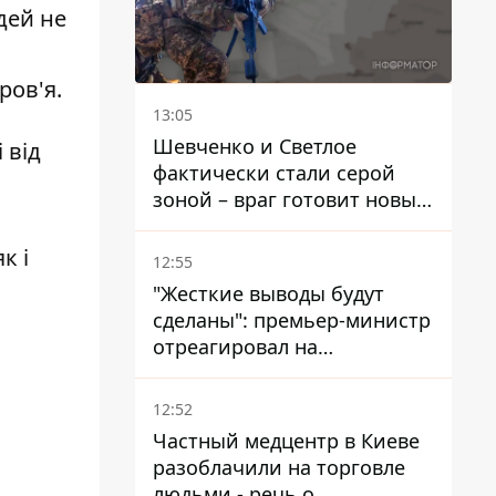
дей не
ров'я.
13:05
Шевченко и Светлое
 від
фактически стали серой
зоной – враг готовит новые
атаки на Добропольском
направлении
к і
12:55
"Жесткие выводы будут
сделаны": премьер-министр
отреагировал на
несколькодневное
отсутствие воды в Марганце
12:52
Частный медцентр в Киеве
разоблачили на торговле
людьми - речь о