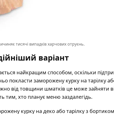
чиняє тисячі випадків харчових отруєнь.
дійніший варіант
ється найкращим способом, оскільки підтр
ньо покласти заморожену курку на тарілку аб
ежно від товщини шматків це може зайняти ві
ть тим, хто планує меню заздалегідь.
рожену курку на деко або тарілку з бортиком