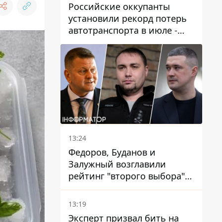
Российские оккупанты
установили рекорд потерь
автотранспорта в июле -
почти 14 тысяч единиц
13:24
Федоров, Буданов и
Залужный возглавили
рейтинг "второго выбора"
украинцев - опрос показал
альтернативные симпатии
13:19
Эксперт призвал бить на