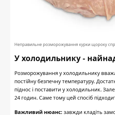
Неправильне розморожування курки щороку спри
У холодильнику - найна
Розморожування у холодильнику вважа
постійну безпечну температуру. Достат
піднос і поставити у холодильник. Зал
24 годин. Саме тому цей спосіб підходи
Важливий нюанс:
завжди кладіть замо