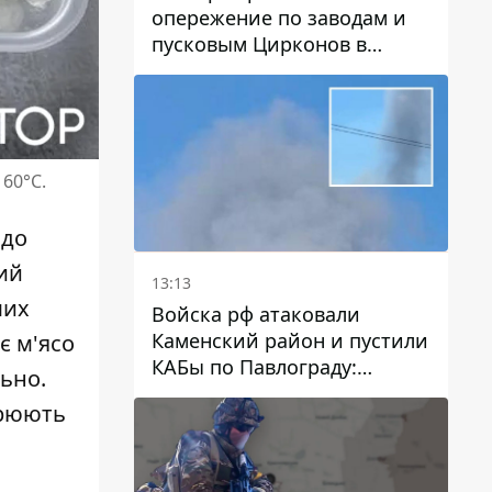
опережение по заводам и
пусковым Цирконов в
России
60°C.
 до
ий
13:13
ших
Войска рф атаковали
Каменский район и пустили
є м'ясо
КАБы по Павлограду:
льно.
пострадал мужчина, в небо
орюють
поднимается столб дыма