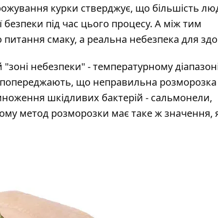
орожування курки
стверджує, що більшість лю
 безпеки під час цього процесу. А між тим
 питання смаку, а реальна небезпека для здо
й "зоні небезпеки" - температурному діапазоні
еки попереджають, що неправильна розморозка
множення шкідливих бактерій - сальмонели,
ому метод розморозки має таке ж значення, я