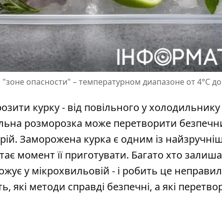
"зоне опасности" – температурном диапазоне от 4°C до 
озити курку
- від повільного у холодильнику
вильна розморозка може перетворити безпечн
рій. Заморожена курка є одним із найзручні
тає момент її приготувати. Багато хто залиша
рожує у мікрохвильовій - і робить це неправи
, які методи справді безпечні, а які перетв