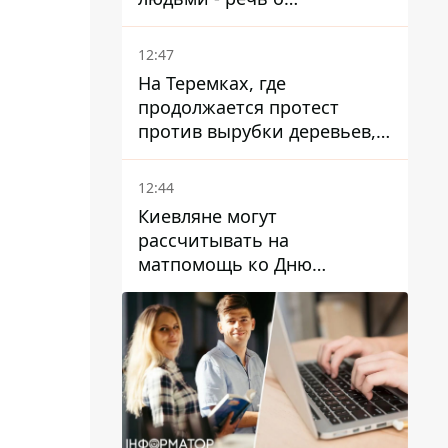
суррогатном материнстве
12:47
На Теремках, где
продолжается протест
против вырубки деревьев,
произошла стычка со
спецназом полиции
12:44
Киевляне могут
рассчитывать на
матпомощь ко Дню
независимости - кому ее
дадут