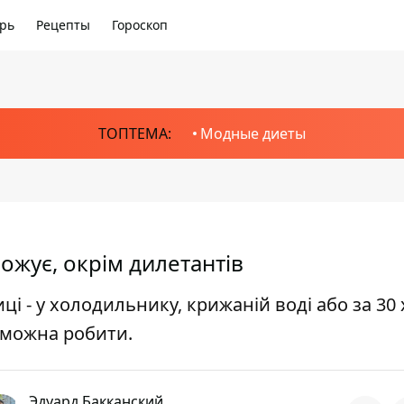
рь
Рецепты
Гороскоп
ТОПТЕМА:
Модные диеты
рожує, окрім дилетантів
ці - у холодильнику, крижаній воді або за 30
 можна робити.
Эдуард Бакканский