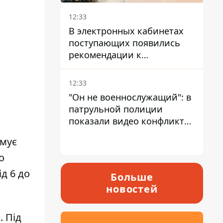
12:33
В электронных кабинетах
поступающих появились
рекомендации к
зачислению на бакалавриат
и в магистратуру – что
12:33
нужно успеть до 11 августа
"Он не военнослужащий": в
патрульной полиции
показали видео конфликта
с мужчиной без ноги на
имує
проспекте Поля в Днепре
о
д 6 до
Больше
новостей
. Під