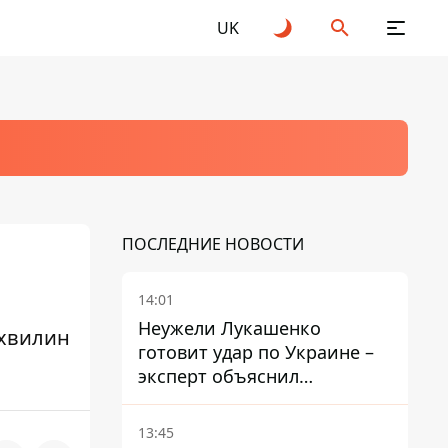
UK
ПОСЛЕДНИЕ НОВОСТИ
14:01
Неужели Лукашенко
 хвилин
готовит удар по Украине –
эксперт объяснил
настоящее назначение
новой гомельской бригады
13:45