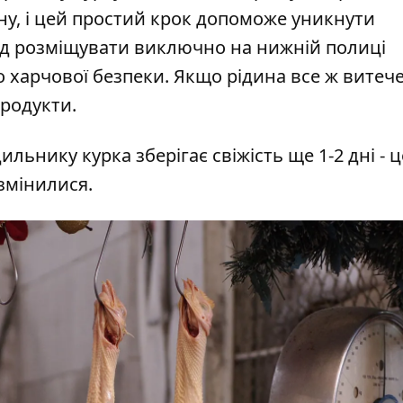
ну, і цей простий крок допоможе уникнути
лід розміщувати виключно на нижній полиці
 харчової безпеки. Якщо рідина все ж витече
продукти.
ьнику курка зберігає свіжість ще 1-2 дні - ц
змінилися.