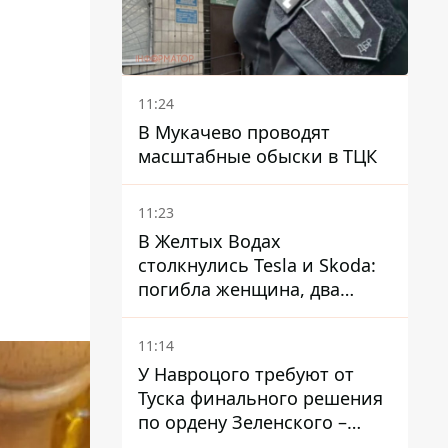
11:24
В Мукачево проводят
масштабные обыски в ТЦК
11:23
В Желтых Водах
столкнулись Tesla и Skoda:
погибла женщина, два
человека пострадали
11:14
У Навроцого требуют от
Туска финального решения
по ордену Зеленского –
найдите в себе мужество