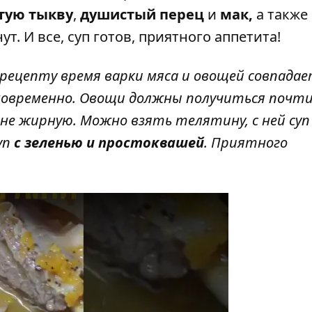
тую тыкву
,
душистый перец
и
мак,
а также
т. И все, суп готов, приятного аппетита!
рецепту время варки мяса и овощей совпадае
новременно. Овощи должны получиться почт
не жирную. Можно взять телятину, с ней суп
уп
с зеленью и простоквашей
. Приятного