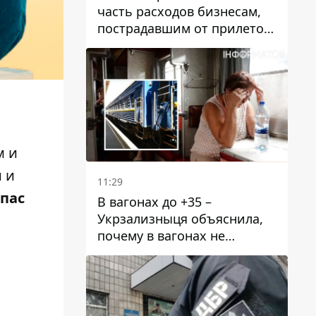
часть расходов бизнесам,
пострадавшим от прилетов
ракет
м и
 и
11:29
пас
В вагонах до +35 –
Укрзализныця объяснила,
почему в вагонах не
работают кондиционеры во
время жары