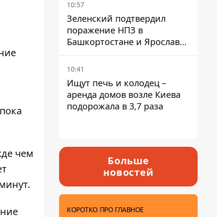
10:57
Зеленский подтвердил
поражение НПЗ в
Башкортостане и Ярославле
ние
- видео
10:41
Ищут печь и колодец –
аренда домов возле Киева
подорожала в 3,7 раза
 пока
жде чем
Больше
ет
новостей
минут.
КОРОТКО ПРО ГЛАВНОЕ
ение