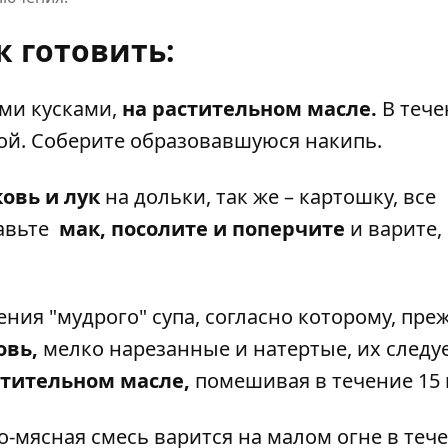
к готовить:
ми кусками,
на растительном масле.
В тече
дой. Соберите образовавшуюся накипь.
овь и лук
на дольки, так же – картошку, все
бавьте
мак, посолите и поперчите
и варите,
ния "мудрого" супа, согласно которому, пре
овь,
мелко нарезанные и натертые, их следу
стительном масле,
помешивая в течение 15 
о-мясная смесь варится на малом огне в теч