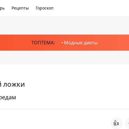
рь
Рецепты
Гороскоп
ТОПТЕМА:
Модные диеты
й ложки
средам
👍