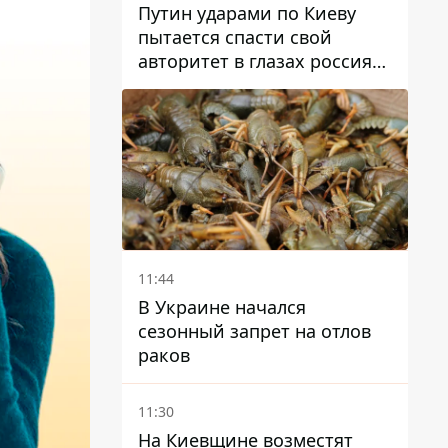
Путин ударами по Киеву
пытается спасти свой
авторитет в глазах россиян:
диктатор находится под
давлением - Sky News
11:44
В Украине начался
сезонный запрет на отлов
раков
11:30
На Киевщине возместят