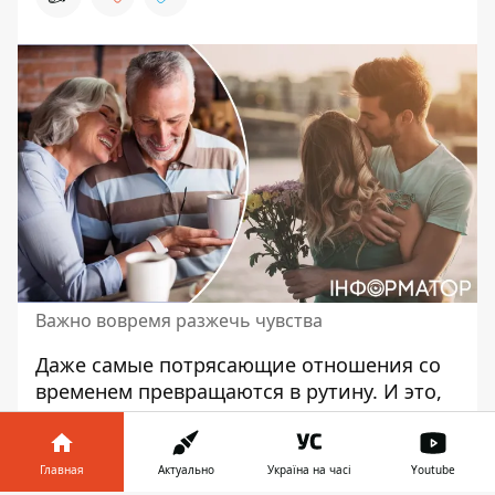
Важно вовремя разжечь чувства
Даже самые потрясающие отношения со
временем превращаются в рутину. И это,
как уверяют психологи, является
обычным явлением. Главное - вовремя это
проявить и снова разжечь чувство
. Если
Главная
Актуально
Україна на часі
Youtube