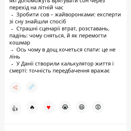
які допоможуть врятувати сон через
перехід на літній час
Зробити сов – жайворонками: експерти
зі сну знайшли спосіб
Страшні сценарії втрат, розставань,
падінь: чому сняться, й як перемогти
кошмар
Ось чому в дощ хочеться спати: це не
лінь
У Данії створили калькулятор життя і
смерті: точність передбачення вражає
♥
🔥
😭
😆
😡
👍