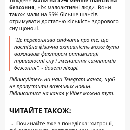
тиждень
мали на 42% менше шансів на
безсоння,
ніж малоактивні люди. Вони
також мали на 55% більше шансів
отримувати достатню кількість здорового
сну щоночі.
"Це переконливо свідчить про те, що
постійна фізична активність може бути
важливим фактором оптимізації
тривалості сну і зменшення симптомів
безсоння", - довели лікарі.
Підписуйтесь на наш
Telegram-канал
, щоб
не пропустити важливих новин.
Підписатися на канал у Viber можна
тут
.
ЧИТАЙТЕ ТАКОЖ:
Починайте вже з понеділка: хитрощі,