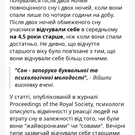
почувалися після двох ночей
повноцінного сну і двох ночей, коли вони
спали лише по чотири години на добу.
Після двох ночей обмеженого сну
учасники
відчували себе
в середньому
на 4,5 роки старше,
ніж коли вони спали
достатньо. Не дивно, що відчуття
старшого віку було пов'язане з тим, що
вони відчували себе більш сонними.
"Сон - запорука буквальної та
психологічної молодості",
- дійшли
висновку вчені.
У статті, опублікованій в журналі
Proceedings of the Royal Society, психологи
описують відмінності у реакції людей на
втрату сну в залежності від того, чи були
вони "жайворонками" чи "совами". Вечірні
типи зазвичай відчували себе старшими