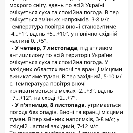
мокрого снігу, вдень по всій Україні
очікується суха та спокійна погода. Вітер
очікується змінних напрямків, 3-8 м/с.
Температура повітря вночі становитиме
-4…+1°, вдень +5…+10°, у північно-східній
частині 0…+5°.
У четвер, 7 листопада
, під впливом
антициклону по всій території України
очікується суха та спокійна погода. У
західних областях вночі та вранці місцями
виникатиме туман. Вітер західний, 5-10 м/
с. Температура повітря вночі
коливатиметься в межах -2...+3°, вдень
+7...+12°, на сході +2...+7°.
У п'ятницю, 8 листопада
, утримається
погода без опадів. Вночі та вранці місцями
туман. Вітер змінних напрямків, 3-8 м/с; у
східній частині західний, 7-12 м/с.