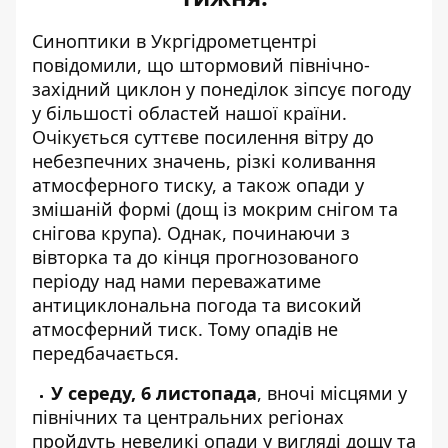
Синоптики
в Укргідрометцентрі
повідомили, що штормовий північно-
західний циклон
у понеділок зіпсує погоду
у більшості областей нашої країни.
Очікується суттєве посилення вітру до
небезпечних значень, різкі коливання
атмосферного тиску, а також опади у
змішаній формі (дощ із мокрим снігом та
снігова крупа). Однак, починаючи з
вівторка та до кінця прогнозованого
періоду над нами переважатиме
антициклональна погода та високий
атмосферний тиск. Тому опадів не
передбачається.
У середу, 6 листопада
, вночі місцями у
північних та центральних регіонах
пройдуть невеликі опади у вигляді дощу та