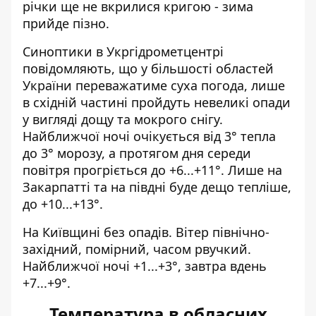
річки ще не вкрилися кригою - зима
прийде пізно.
Синоптики
в Укргідрометцентрі
повідомляють, що у більшості областей
України переважатиме суха погода, лише
в східній частині пройдуть невеликі опади
у вигляді дощу та мокрого снігу.
Найближчої ночі очікується від 3° тепла
до 3° морозу, а протягом дня середи
повітря прогріється до +6...+11°. Лише на
Закарпатті та на півдні буде дещо тепліше,
до +10...+13°.
На Київщині без опадів. Вітер північно-
західний, помірний, часом рвучкий.
Найближчої ночі +1...+3°, завтра вдень
+7...+9°.
Температура в обласних