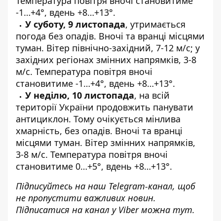
Температура повітря вночі становитиме
-1…+4°, вдень +8…+13°.
У суботу, 9 листопада
, утримається
погода без опадів. Вночі та вранці місцями
туман. Вітер північно-західний, 7-12 м/с; у
західних регіонах змінних напрямків, 3-8
м/с. Температура повітря вночі
становитиме -1…+4°, вдень +8…+13°.
У неділю, 10 листопада
, на всій
території України продовжить панувати
антициклон. Тому очікується мінлива
хмарність, без опадів. Вночі та вранці
місцями туман. Вітер змінних напрямків,
3-8 м/с. Температура повітря вночі
становитиме 0…+5°, вдень +8…+13°.
Підписуйтесь на наш
Telegram-канал
, щоб
не пропустити важливих новин.
Підписатися на канал у Viber можна
тут
.