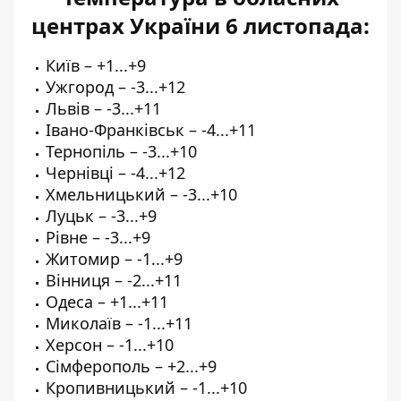
центрах України 6 листопада
:
Київ – +1...+9
Ужгород – -3...+12
Львів – -3...+11
Івано-Франківськ – -4...+11
Тернопіль – -3...+10
Чернівці – -4...+12
Хмельницький – -3...+10
Луцьк – -3...+9
Рівне – -3...+9
Житомир – -1...+9
Вінниця – -2...+11
Одеса – +1...+11
Миколаїв – -1...+11
Херсон – -1...+10
Сімферополь – +2...+9
Кропивницький – -1...+10