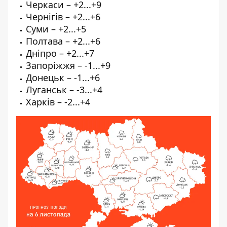
Черкаси – +2...+9
Чернігів – +2...+6
Суми – +2...+5
Полтава – +2...+6
Дніпро – +2...+7
Запоріжжя – -1...+9
Донецьк – -1...+6
Луганськ – -3...+4
Харків – -2...+4