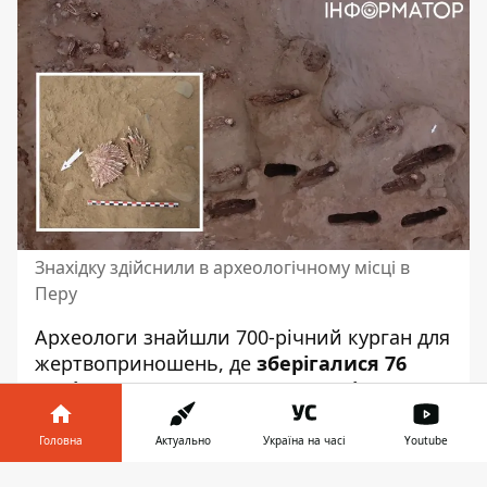
Знахідку здійснили в археологічному місці в
Перу
Археологи знайшли
700-річний курган для
жертвоприношень, де
зберігалися 76
понівечених дитячих та два жіночих
скелети.
Усі вони – з розрізаними
грудьми. На думку вчених, жертвами були
Головна
Актуально
Україна на часі
Youtube
завойовані люди та їхні діти, яких
Інформатор у