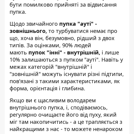
бути помилково прийняті за відвисання
пупка.
Щодо звичайного
пупка "ауті" -
зовнішнього,
то турбуватися немає про
що, хоча він, безумовно, рідший з двох
типів. За оцінками, 90% людей
мають
пупок "інні" - внутрішній,
і лише
10% залишаються з пупком "ауті". Навіть у
межах категорій "внутрішній" і
"зовнішній" можуть існувати різні підтипи,
пов'язані з такими характеристиками, як
форма, орієнтація і глибина.
Якщо ви є щасливим володарем
внутрішнього пупка, і, сподіваємось,
регулярно очищаєте його від пуху, який
міг там накопичитись - а це трапляється з
найкращими з нас - то можете ненароком