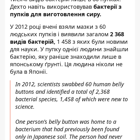
Дехто навіть використовував
бактерії з
пупків для виготовлення сиру.
У 2012 році вчені взяли мазки з 60
людських пупків і виявили загалом
2 368
видів бактерій,
1 458 з яких були новими
для науки. У пупку однієї людини знайшли
бактерію, яку раніше знаходили лише в
японському ґрунті. Ця людина ніколи не
була в Японії.
In 2012, scientists swabbed 60 human belly
buttons and identified a total of 2,368
bacterial species, 1,458 of which were new to
science.
One person's belly button was home to a
bacterium that had previously been found
only in Japanese soil. The person had never