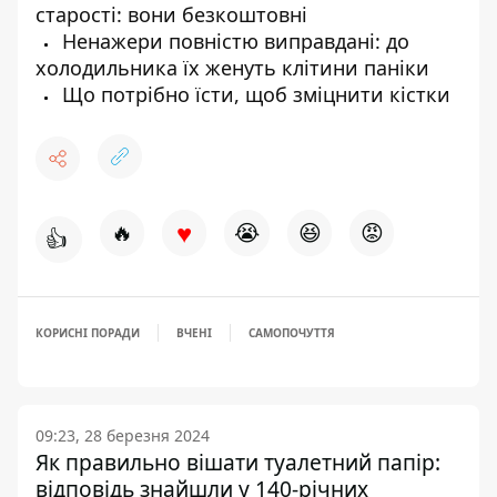
старості: вони безкоштовні
Ненажери повністю виправдані: до
холодильника їх женуть клітини паніки
Що потрібно їсти, щоб зміцнити кістки
♥
🔥
😭
😆
😡
👍
КОРИСНІ ПОРАДИ
ВЧЕНІ
САМОПОЧУТТЯ
09:23, 28 березня 2024
Як правильно вішати туалетний папір:
відповідь знайшли у 140-річних