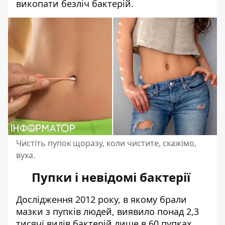
викопати безліч бактерій.
Чистіть пупок щоразу, коли чистите, скажімо,
вуха.
Пупки і невідомі бактерії
Дослідження 2012 року, в якому брали
мазки з пупків людей, виявило понад 2,3
тисячі видів бактерій лише в 60 пупках.