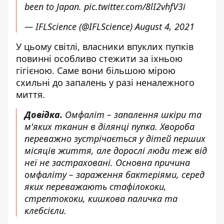
been to Japan.
pic.twitter.com/8lI2vhfV3i
— IFLScience (@IFLScience)
August 4, 2021
У цьому світлі, власники впуклих пупків
повинні особливо стежити за їхньою
гігієною. Саме вони більшою мірою
схильні до запалень у разі неналежного
миття.
Довідка.
Омфаліт – запалення шкіри та
м'яких тканин в ділянці пупка. Хвороба
переважно зустрічається у дітей перших
місяців життя, але дорослі люди теж від
неї не застраховані. Основна причина
омфаліту – зараження бактеріями, серед
яких переважають стафілококи,
стрептококи, кишкова паличка та
клебсієли.