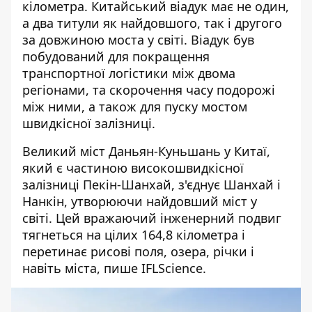
кілометра. Китайський віадук має не один,
а два титули як найдовшого, так і другого
за довжиною моста у світі. Віадук був
побудований для покращення
транспортної логістики між двома
регіонами, та скорочення часу подорожі
між ними, а також для пуску мостом
швидкісної залізниці.
Великий міст Даньян-Куньшань у Китаї,
який є частиною високошвидкісної
залізниці Пекін-Шанхай, з'єднує Шанхай і
Нанкін, утворюючи найдовший міст у
світі. Цей вражаючий інженерний подвиг
тягнеться на цілих 164,8 кілометра і
перетинає рисові поля, озера, річки і
навіть міста,
пише IFLScience
.