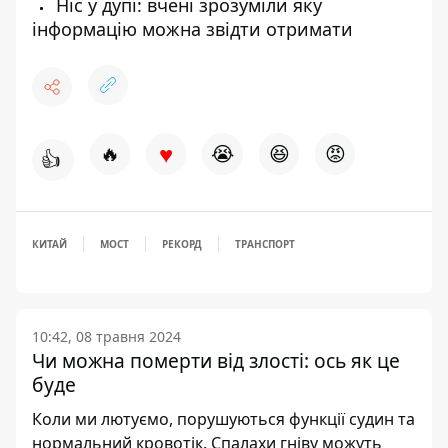
Ніс у дупі: вчені зрозуміли яку
інформацію можна звідти отримати
♥
🔥
😭
😆
😡
👍
КИТАЙ
МОСТ
РЕКОРД
ТРАНСПОРТ
10:42, 08 травня 2024
Чи можна померти від злості: ось як це
буде
Коли ми лютуємо, порушуються функції судин та
нормальний кровотік. Спалахи гніву можуть