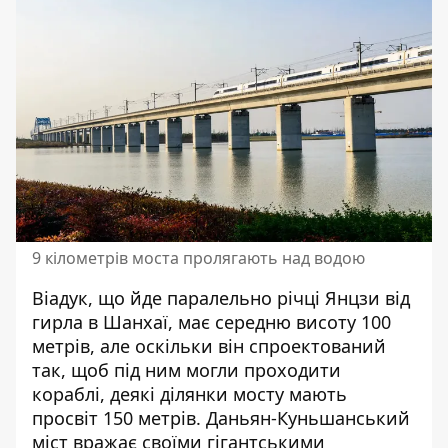
9 кілометрів моста пролягають над водою
Віадук, що йде паралельно річці Янцзи від
гирла в Шанхаї, має середню висоту 100
метрів, але оскільки він спроектований
так, щоб під ним могли проходити
кораблі, деякі ділянки мосту мають
просвіт 150 метрів. Даньян-Куньшанський
міст вражає своїми гігантськими