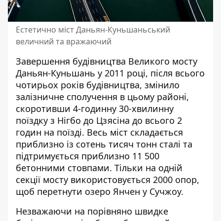
Естетично міст Даньян-Куньшаньський
величний та вражаючий
Завершення будівництва Великого мосту
Даньян-Куньшань у 2011 році, після всього
чотирьох років будівництва, змінило
залізничне сполучення в цьому районі,
скоротивши 4-годинну 30-хвилинну
поїздку з Нігбо до Цзясіна до всього 2
годин на поїзді. Весь міст складається
приблизно із сотень тисяч тонн сталі та
підтримується приблизно 11 500
бетонними стовпами. Тільки на одній
секції мосту використовується 2000 опор,
щоб перетнути озеро Янчен у Сучжоу.
Незважаючи на порівняно швидке