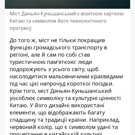
Міст Даньян-Куньшанський є візитною карткою
Китаю та символом його технологічного
прогресу
До того ж, міст не тільки покращив
функцію громадського транспорту в
регіоні, але й сам по собі став
туристичною пам'яткою: люди
подорожують з усього світу, щоб
насолодитися мальовничими краєвидами
під час цієї напрочуд короткої поїздки.
Крім того, міст Даньян-Куньшанський
уособлює символіку та культурні цінності
Китаю. У його дизайні використані
елементи, що відображають багату
спадщину та традиції країни. Наприклад,
червоний колір, що є символом удачі та
процвітання в китайській культурі,