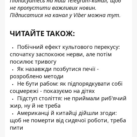
Підписуйтесь на наш
Telegram-канал
, щоб
не пропустити важливих новин.
Підписатися на канал у Viber можна
тут
.
ЧИТАЙТЕ ТАКОЖ:
Побічний ефект культового перекусу:
спочатку заспокоює нерви, але потім
посилює тривогу
Як назавжди позбутися печії -
розроблено методи
Не бути рабом: як підпорядкувати собі
соцмережі - показуємо на дітях
Підступ століття: не приймали риб'ячий
жир, ну й не треба
Американці й китайці дійшли згоди:
щоб не померти від сидячої роботи, треба
пити