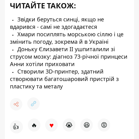
ЧИТАЙТЕ ТАКОЖ:
Звідки беруться синці, якщо не
вдарився - самі не здогадаєтеся
Хмари посиплять морською сіллю і це
змінить погоду, зокрема й в Україні
Доньку Єлизавети II ушпиталили зі
струсом мозку: діагноз 73-річної принцеси
Анни хотіли приховати
Створили 3D-принтер, здатний
створювати багатошаровий пристрій з
пластику та металу
♥
🔥
😭
😆
😡
👍