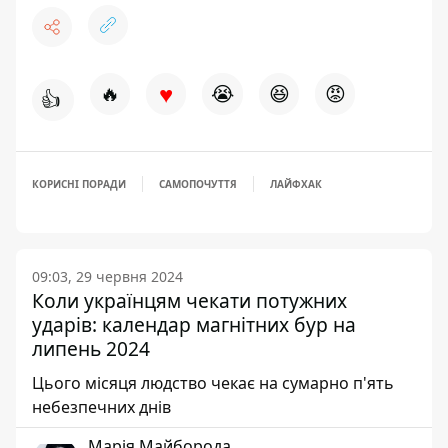
♥
🔥
😭
😆
😡
👍
КОРИСНІ ПОРАДИ
САМОПОЧУТТЯ
ЛАЙФХАК
09:03, 29 червня 2024
Коли українцям чекати потужних
ударів: календар магнітних бур на
липень 2024
Цього місяця людство чекає на сумарно п'ять
небезпечних днів
Марія Майборода