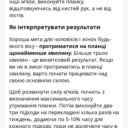
інші м'язи, виконуйте планку,
відштовхуючись від кистей рук, а не від
ліктів.
Як інтерпретувати результати
Хороша мета для чоловіків і жінок будь-
якого віку
- протриматися на планці
щонайменше хвилину.
Більше трьох
хвилин - це винятковий результат. Якщо
ви не в змозі протриматись в планці
хвилину, варто почати працювати над
своєю основною силою.
Щоб розвинути силу м'язів, почніть з
визначення максимального часу
утримання планки. Потім виконуйте два-
три підходи на перекладині кілька разів на
тиждень, додаючи по 5-10% часу для
кожного підходу, поки не досягнете часу в