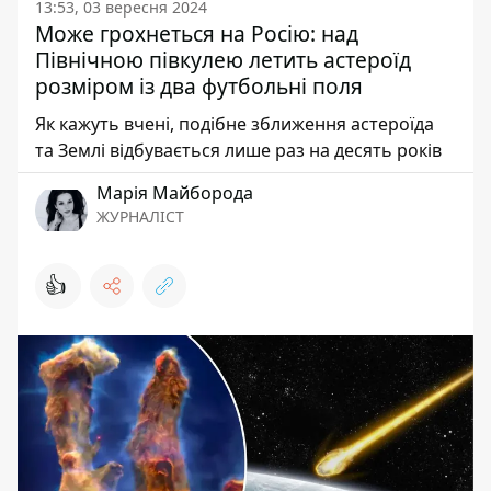
13:53, 03 вересня 2024
Може грохнеться на Росію: над
Північною півкулею летить астероїд
розміром із два футбольні поля
Як кажуть вчені, подібне зближення астероїда
та Землі відбувається лише раз на десять років
Марія Майборода
ЖУРНАЛІСТ
👍