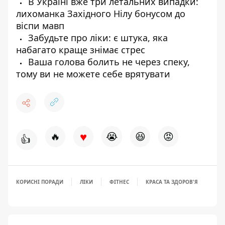
В Україні вже три летальних випадки:
лихоманка Західного Нілу бонусом до
віспи мавп
Забудьте про ліки: є штука, яка
набагато краще знімає стрес
Ваша голова болить не через спеку,
тому ви не можете себе врятувати
♥
🔥
😭
😆
😡
👍
КОРИСНІ ПОРАДИ
ЛІКИ
ФІТНЕС
КРАСА ТА ЗДОРОВ'Я