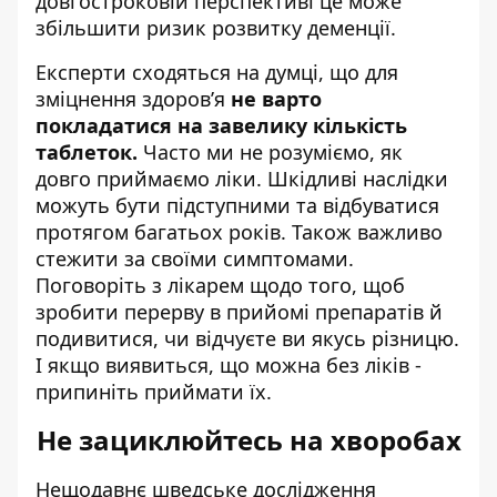
довгостроковій перспективі це може
збільшити ризик розвитку деменції.
Експерти сходяться на думці, що для
зміцнення здоров’я
не варто
покладатися на завелику кількість
таблеток.
Часто ми не розуміємо, як
довго приймаємо ліки. Шкідливі наслідки
можуть бути підступними та відбуватися
протягом багатьох років. Також важливо
стежити за своїми симптомами.
Поговоріть з лікарем щодо того, щоб
зробити перерву в прийомі препаратів й
подивитися, чи відчуєте ви якусь різницю.
І якщо виявиться, що можна без ліків -
припиніть приймати їх.
Не зациклюйтесь на хворобах
Нещодавнє шведське дослідження