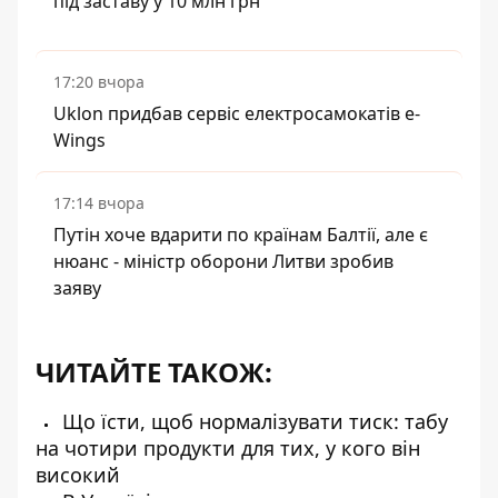
під заставу у 10 млн грн
17:20 вчора
Uklon придбав сервіс електросамокатів e-
Wings
17:14 вчора
Путін хоче вдарити по країнам Балтії, але є
нюанс - міністр оборони Литви зробив
заяву
ЧИТАЙТЕ ТАКОЖ:
Що їсти, щоб нормалізувати тиск: табу
на чотири продукти для тих, у кого він
високий