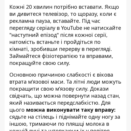
Кожні 20 хвилин потрібно вставати. Якщо
ви дивитеся телевізор, то щоразу, коли є
рекламна пауза, вставайте. Під час
перегляду серіалу в YouTube не натискайте
"наступний епізод" після кожної серії,
натомість встаньте і пройдіться по
кімнаті, зробивши перерву в перегляді.
Займайтеся фізіотерапією та вправами,
покращуйте свою силу.
Основною причиною слабкості є вікова
втрата м’язової маси. Та літні люди можуть
покращити свою м’язову силу. Докази
свідчать, що можна повернути назад стан,
який називається передслабкістю. Для
цього
можна виконувати таку вправу:
сядьте на стілець і піднімайте одну ногу за
іншою, тримаючи по пляшці молока в
кожній руці та штовхаючи їх у повітря