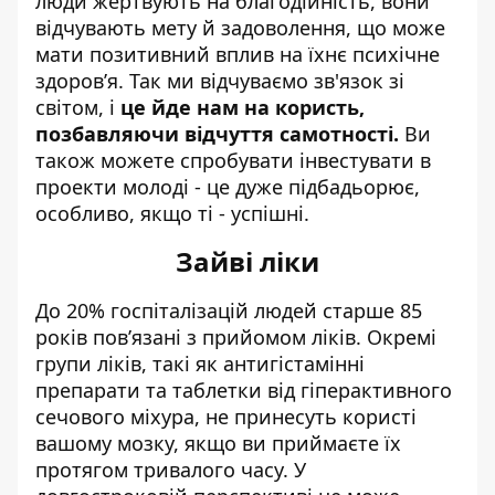
люди жертвують на благодійність, вони
відчувають мету й задоволення, що може
мати позитивний вплив на їхнє психічне
здоров’я. Так ми відчуваємо зв'язок зі
світом, і
це йде нам на користь,
позбавляючи відчуття самотності.
Ви
також можете спробувати інвестувати в
проекти молоді - це дуже підбадьорює,
особливо, якщо ті - успішні.
Зайві ліки
До 20% госпіталізацій людей старше 85
років пов’язані з прийомом ліків. Окремі
групи ліків, такі як антигістамінні
препарати та таблетки від гіперактивного
сечового міхура, не принесуть користі
вашому мозку, якщо ви приймаєте їх
протягом тривалого часу. У