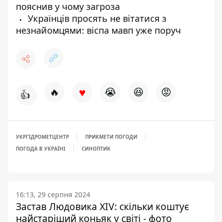
пояснив у чому загроза
Українців просять не вітатися з
незнайомцями: віспа мавп уже поруч
♥
🔥
😭
😆
😡
👍
УКРГІДРОМЕТЦЕНТР
ПРИКМЕТИ ПОГОДИ
ПОГОДА В УКРАЇНІ
СИНОПТИК
16:13, 29 серпня 2024
Застав Людовика XIV: скільки коштує
найстаріший коньяк у світі - фото