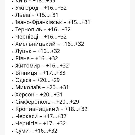
Київ – +18...+33
Ужгород – +16...+32
Львів – +15...+31
Івано-Франківськ – +15...+31
Тернопіль – +16...+32
Чернівці – +16...+32
Хмельницький – +16...+32
Луцьк – +16...+32
Рівне – +16...+32
Житомир – +16...+32
Вінниця – +17...+33
Одеса – +20...+29
Миколаїв – +20...+31
Херсон – +20...+31
Сімферополь – +20...+29
Кропивницький – +18...+32
Черкаси – +17...+32
Чернігів – +17...+32
Суми – +16...+32