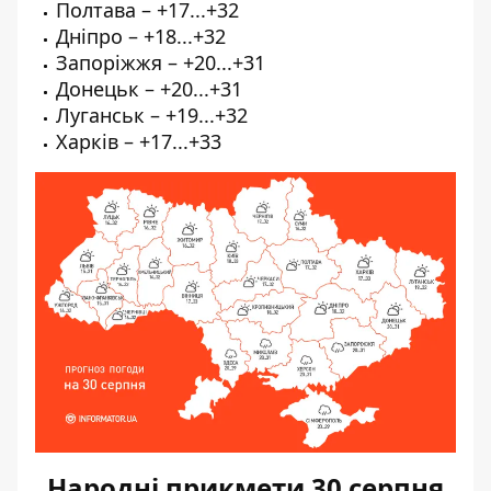
Полтава – +17...+32
Дніпро – +18...+32
Запоріжжя – +20...+31
Донецьк – +20...+31
Луганськ – +19...+32
Харків – +17...+33
Народні прикмети 30 серпня