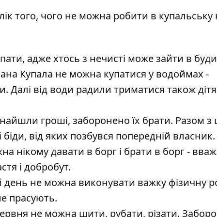
ік того, чого не можна робити в купальську н
пати, адже хтось з нечисті може зайти в буди
вана Купала не можна купатися у водоймах -
. Далі від води радили триматися також дітя
найшли гроші, заборонено їх брати. Разом з
біди, від яких позбувся попередній власник.
а нікому давати в борг і брати в борг - вваж
стя і добробут.
 день не можна виконувати важку фізичну р
не прасують.
ервня не можна шити, рубати, різати. Забор