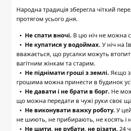
Народна традиція зберегла чіткий перел
протягом усього дня.
Не спати вночі.
В цю ніч не можна с
Не купатися у водоймах.
У ніч на І
вважається, що русалки можуть втопити
вагітним жінкам та старим.
Не піднімати гроші з землі.
Якщо з
грошима можна принести в будинок усі 
Не давати і не брати в борг.
Не можн
що можна передати в чужі руки своє ща
Не виконувати важку роботу.
У цей
не шиють, не прибирають, не косять і 
Не шити, не рубати, не різати.
24 ч