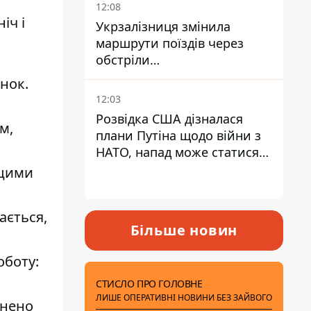
12:08
іч і
Укрзалізниця змінила
маршрути поїздів через
обстріли
Дніпропетровщини,
нок.
Харківщини й Запоріжжя
12:03
Розвідка США дізналася
м,
плани Путіна щодо війни з
НАТО, напад може статися
восени – у WSJ розкрили
 цими
деталі
ається,
Більше новин
оботу:
СТИСЛО ПРО ГОЛОВНЕ
ЛИШЕ ОПЕРАТИВНІ НОВИНИ БЕЗ ЗАЙВОГО
онено