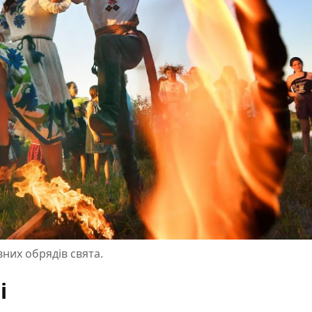
них обрядів свята.
і