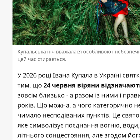
Купальська ніч вважалася особливою і небезпечн
цей час стирається.
У 2026 році
Івана Купала
в Україні святк
тим, що
24 червня віряни відзначают
зовсім близько - а разом із ними і прав
років. Що можна, а чого категорично не
чимало несподіваних пунктів. Це свят
яке символізує поєднання вогню, води
літнього сонцестояння, але згодом йог