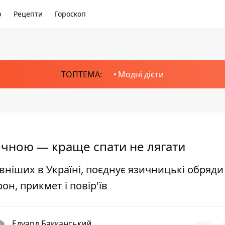
р
Рецепти
Гороскоп
ТОПТЕМА:
Модні дієти
печною — краще спати не лягати
вніших в Україні, поєднує язичницькі обряди
он, прикмет і повір'їв
Едуард Бакканський