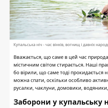
Купальська ніч - час вінків, вогнищ і давніх народ
Вважається, що саме в цей час природа
містичним світом стирається. Наші пр
бо вірили, що саме тоді прокидається н
можна спати, оскільки особливо активн
русалки, чаклуни, домовики, водяники,
Заборони у купальську н