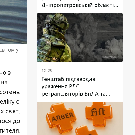
Дніпропетровській області
дворічний хлопчик потонув
у басейні
світом у
12:29
но з
Генштаб підтвердив
ння
ураження РЛС,
 сотень
ретрансляторів БпЛА та
інших військових об'єктів
еліку є
РФ у Криму й на півдні
х свят,
лося до
тителя.