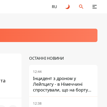
RU
ОСТАННІ НОВИНИ
12:44
Інцидент з дроном у
 та
Лейпцигу - в Німеччині
спростували, що на борту
українського літака були
зброя та боєприпаси
12:38