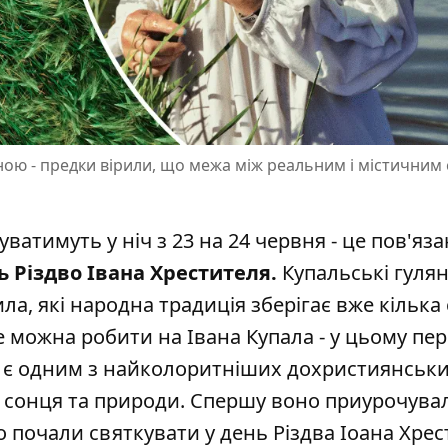
ою - предки вірили, що межа між реальним і містичним 
уватимуть у ніч з 23 на 24 червня - це пов'яза
ь Різдво Івана Хрестителя.
Купальські гуля
ила, які народна традиція зберігає вже кілька
 можна робити на Івана Купала - у цьому пер
о є одним з найколоритніших дохристиянськи
, сонця та природи. Спершу воно приурочува
о почали святкувати у день Різдва Іоана Хрес