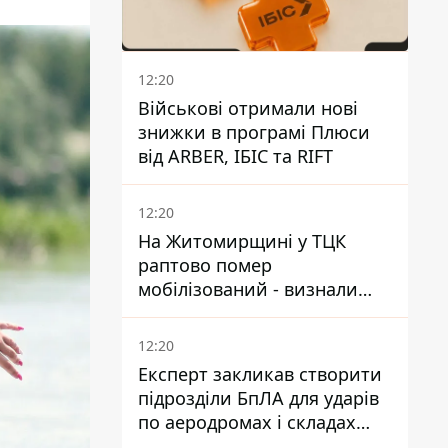
12:20
Військові отримали нові
знижки в програмі Плюси
від ARBER, ІБІС та RIFT
12:20
На Житомирщині у ТЦК
раптово помер
мобілізований - визнали
придатним і одразу ж
зупинилося серце
12:20
Експерт закликав створити
підрозділи БпЛА для ударів
по аеродромах і складах
КАБів ворога