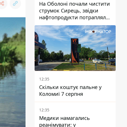
На Оболоні почали чистити
струмок Сирець, звідки
нафтопродукти потрапляли
до озер
12:35
Скільки коштує пальне у
Коломиї 7 серпня
12:35
Медики намагались
реанімувати: у