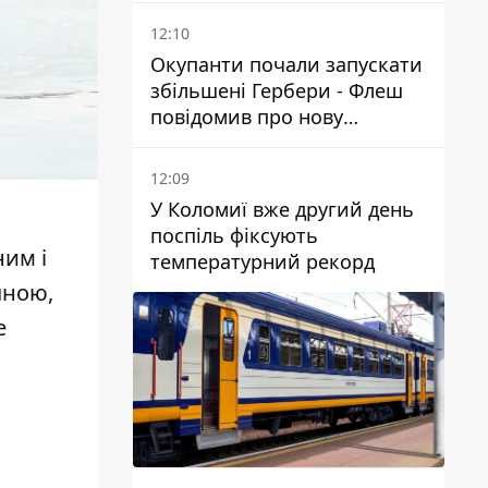
12:10
Окупанти почали запускати
збільшені Гербери - Флеш
повідомив про нову
модифікацію дрона
12:09
У Коломиї вже другий день
поспіль фіксують
ним і
температурний рекорд
чною,
е