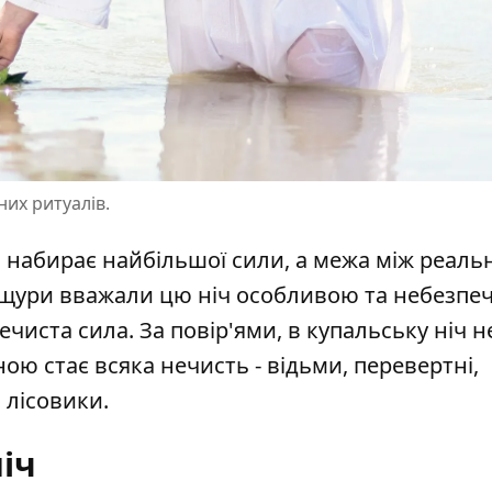
них ритуалів.
 набирає найбільшої сили, а межа між реаль
ащури вважали цю ніч особливою та небезпе
ечиста сила. За повір'ями, в купальську ніч н
ою стає всяка нечисть - відьми, перевертні,
 лісовики.
іч