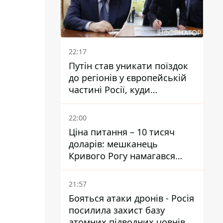
22:17
Путін став уникати поїздок
до регіонів у європейській
частині Росії, куди
регулярно долітають дрони
22:00
Ціна питання – 10 тисяч
доларів: мешканець
Кривого Рогу намагався
переправити чоловіка до
Словаччини
21:57
Бояться атаки дронів - Росія
посилила захист базу
атомних підводних човнів