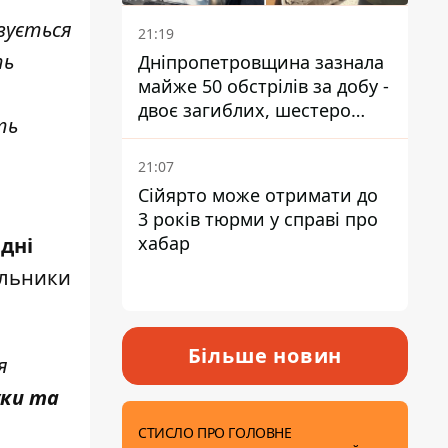
овується
21:19
ть
Дніпропетровщина зазнала
майже 50 обстрілів за добу -
двоє загиблих, шестеро
ть
постраждалих
21:07
Сійярто може отримати до
3 років тюрми у справі про
хабар
дні
альники
Більше новин
я
уки та
СТИСЛО ПРО ГОЛОВНЕ