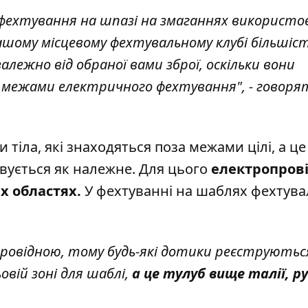
ля фехтування на шпазі на змаганнях використ
ашому місцевому фехтувальному клубі більшіс
алежно від обраної вами зброї, оскільки вони
 межами електричного фехтування", - говоря
 тіла, які знаходяться поза межами цілі, а це
вується як належне. Для цього
електропрові
х областях.
У фехтуванні на шаблях фехтув
ровідною, тому будь-які дотики реєструютьс
овій зоні для шаблі,
а це тулуб вище талії, р