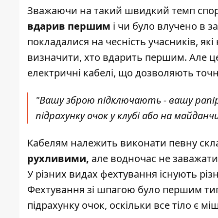
Зважаючи на такий швидкий темп спор
вдарив першим
і чи було влучено в з
покладалися на чесність учасників, які 
визначити, хто вдарить першим. Але це
електричні кабелі, що дозволяють точно
"Вашу зброю підключають - вашу рапір
підрахунку очок у клубі або на майданч
Кабелям належить виконати певну скла
рухливими,
але водночас не заважати
У різних видах фехтування існують різн
Фехтування зі шпагою було першим ти
підрахунку очок, оскільки все тіло є 