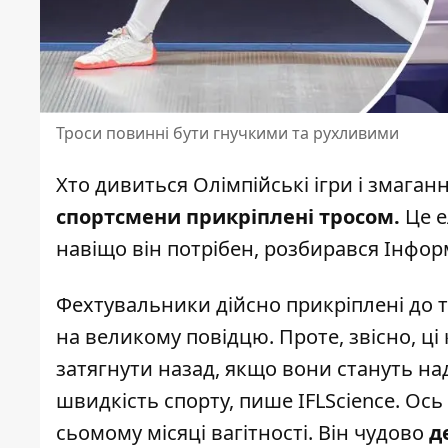
Троси повинні бути гнучкими та рухливими
Хто дивиться Олімпійські ігри
і змаганн
спортсмени прикріплені тросом.
Це е
навіщо він потрібен, розбирався Інфо
Фехтувальники дійсно прикріплені до т
на великому повідцю. Проте, звісно, ці
затягнути назад, якщо вони стануть н
швидкість спорту,
пише
IFLScience. Ось
сьомому місяці вагітності. Він чудово
д