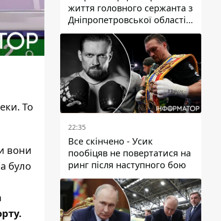
життя головного сержанта з
Дніпропетровської області
Юрія Свистуна
еки. То
22:35
Все скінчено - Усик
би вони
пообіцяв не повертатися на
ринг після наступного бою
на було
а
рту.