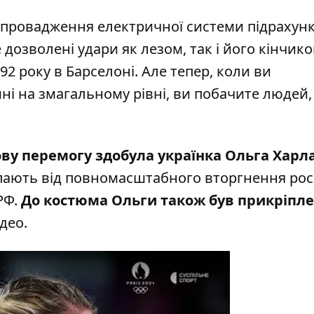
впровадження електричної системи підрахунку
озволені удари як лезом, так і його кінчико
2 року в Барселоні. Але тепер, коли ви
ні на змагальному рівні, ви побачите людей, 
ву перемогу здобула українка Ольга Харл
ерпають від повномасштабного вторгнення росі
РФ.
До костюма Ольги також був прикріпл
ідео.