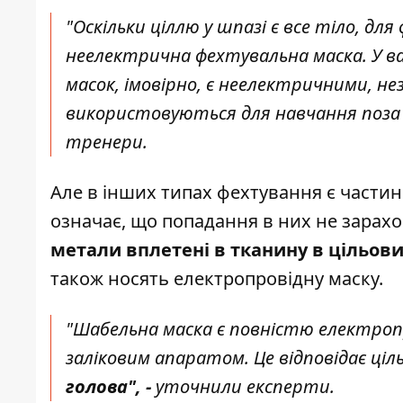
"Оскільки ціллю у шпазі є все тіло, д
неелектрична фехтувальна маска. У в
масок, імовірно, є неелектричними, нез
використовуються для навчання поза
тренери.
Але в інших типах фехтування є частини
означає, що попадання в них не зарахо
метали вплетені в тканину в цільови
також носять електропровідну маску.
"Шабельна маска є повністю електроп
заліковим апаратом. Це відповідає ціль
голова", -
уточнили експерти.