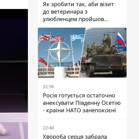
Як зробити так, аби візит
до ветеринара з
улюбленцем пройшов
спокійно: прості поради
22:56
Росія готується остаточно
анексувати Південну Осетію
- країни НАТО занепокоєні
22:40
Хвороба серця забрала