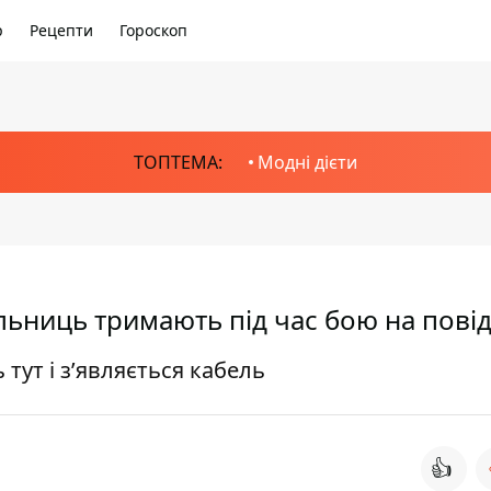
р
Рецепти
Гороскоп
ТОПТЕМА:
Модні дієти
льниць тримають під час бою на пові
тут і з’являється кабель
👍