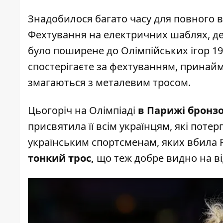
Знадобилося багато часу для повного 
Фехтування на електричних шаблях, де д
було поширене до Олімпійських ігор 199
спостерігаєте за фехтуванням, принайм
змагаються з металевим тросом.
Цьогоріч на Олімпіаді
в Парижі бронзо
присвятила її всім українцям, які пот
українським спортсменам, яких вбила 
тонкий трос,
що теж добре видно на в