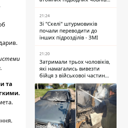
о
за 7400 км від України
21:24
Зі "Скелі" штурмовиків
об
почали переводити до
інших підрозділів - ЗМІ
вдарив.
21:20
системи
Затримали трьох чоловіків,
в.
які намагались вивезти
бійця з військової частини
до Дніпра за 7 тисяч
и та
доларів: серед них був лікар
егкими.
мета.
ання.