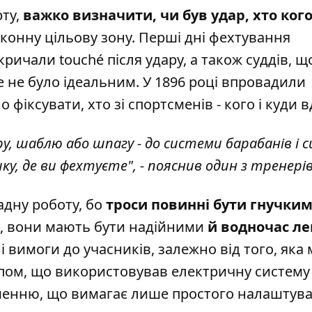
ту,
важко визначити, чи був удар, хто ког
аконну цільову зону. Перші дні фехтування
кричали touché після удару, а також суддів, щ
 не було ідеальним. У 1896 році впровадили
 фіксувати, хто зі спортсменів - кого і куди 
у, шаблю або шпагу - до системи барабанів і 
ику, де ви фехтуєте", - пояснив один з тренері
дну роботу, бо
троси повинні бути гнучким
, вони мають бути надійними
й водночас л
і вимоги до учасників, залежно від того, яка 
пом, що використовував електричну систему
мішенню, що вимагає лише простого налаштув