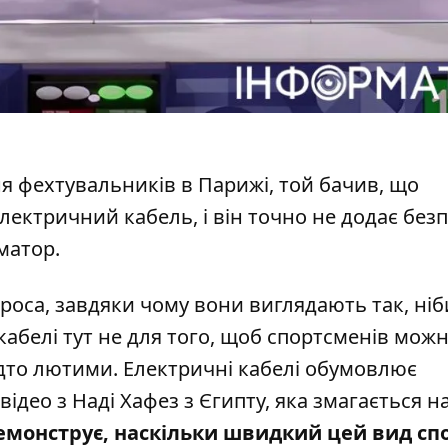
я фехтувальників в Парижі, той бачив, що
лектричний кабель, і він точно не додає безп
рматор.
роса, завдяки чому вони виглядають так, ні
 кабелі тут не для того, щоб спортсменів мож
адто лютими. Електричні кабелі обумовлює
 відео з Наді Хафез з Єгипту, яка змагається н
емонструє, наскільки швидкий цей вид спо