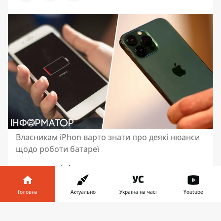
Власникам iPhon варто знати про деякі нюанси
щодо роботи батареї
Власники iPhone можуть скористатися
простими лайфхаками, щоб смартфон не
розряджався надто швидко. Всього три
Головна
Актуально
Україна на часі
Youtube
поради можуть допомогти збільшити час
Інформатор у
автономної
роботи мобільного телефону
.
Завантажити