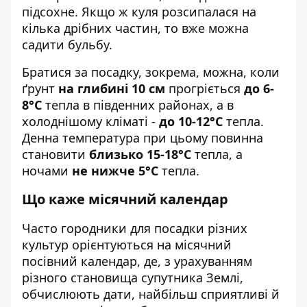
підсохне. Якщо ж куля розсипалася на
кілька дрібних частин, то вже можна
садити бульбу.
Братися за посадку, зокрема, можна, коли
ґрунт
на глибині 10 см
прогріється
до 6-
8°С
тепла в південних районах, а в
холоднішому кліматі -
до 10-12°С
тепла.
Денна температура при цьому повинна
становити
близько 15-18°С
тепла, а
ночами
не нижче 5°С
тепла.
Що каже місячний календар
Часто городники для посадки різних
культур орієнтуються на місячний
посівний календар, де, з урахуванням
різного становища супутника Землі,
обчислюють дати, найбільш сприятливі й