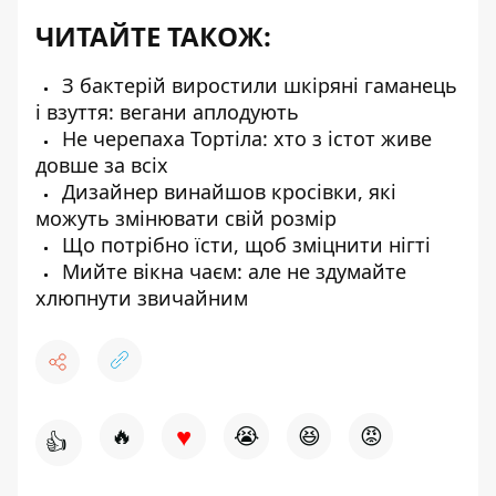
ЧИТАЙТЕ ТАКОЖ:
З бактерій виростили шкіряні гаманець
і взуття: вегани аплодують
Не черепаха Тортіла: хто з істот живе
довше за всіх
Дизайнер винайшов кросівки, які
можуть змінювати свій розмір
Що потрібно їсти, щоб зміцнити нігті
Мийте вікна чаєм: але не здумайте
хлюпнути звичайним
♥
🔥
😭
😆
😡
👍