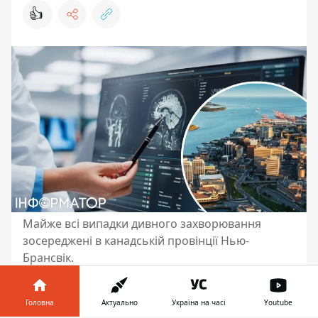
👍
Майже всі випадки дивного захворювання
зосереджені в канадській провінції Нью-
Брансвік.
Прогнозувати,
лікувати та профілактувати
різні хвороби людство навчилося, і
Головна
Актуально
Україна на часі
Youtube