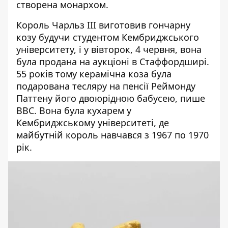
створена монархом.
Король Чарльз III виготовив гончарну
козу будучи студентом Кембриджського
університету, і у вівторок, 4 червня, вона
була продана на аукціоні в Стаффордширі.
55 років тому керамічна коза була
подарована тесляру на пенсії Реймонду
Паттену його двоюрідною бабусею,
пише
BBC
. Вона була кухарем у
Кембриджському університеті, де
майбутній король навчався з 1967 по 1970
рік.