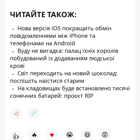
ЧИТАЙТЕ ТАКОЖ:
Нова версія iOS покращить обмін
повідомленнями між iPhone та
телефонами на Android
Вуду не вигадка: палац їхніх королів
побудований із додаванням людської
крові
Світ переходить на новий шоколад:
поспішіть наїстися старим
На кладовищах буде встановлено тисячі
сонячних батарей: проєкт RIP
♥
🔥
😭
😆
😡
👍