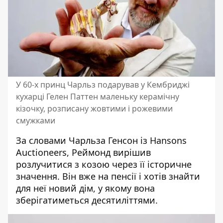
У 60-х принц Чарльз подарував у Кембриджі
кухарці Гелен Паттен маленьку керамічну
кізочку, розписану жовтими і рожевими
смужками
За словами Чарльза Генсон із Hansons
Auctioneers, Реймонд вирішив
розлучитися з козою через її історичне
значення. Він вже на пенсії і хотів знайти
для неї новий дім, у якому вона
зберігатиметься десятиліттями.