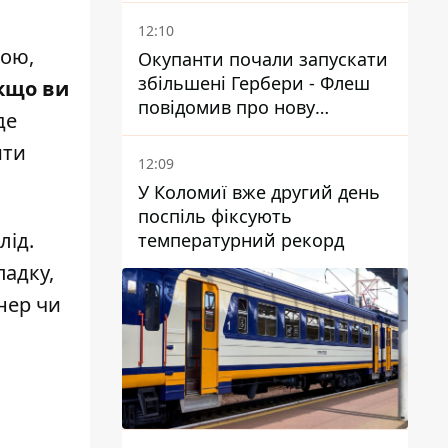
12:10
ною,
Окупанти почали запускати
збільшені Гербери - Флеш
якщо ви
повідомив про нову
де
модифікацію дрона
ити
12:09
У Коломиї вже другий день
поспіль фіксують
лід.
температурний рекорд
адку,
нер чи