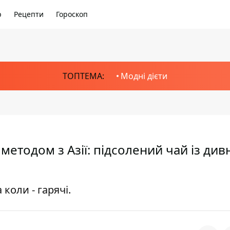
р
Рецепти
Гороскоп
ТОПТЕМА:
Модні дієти
методом з Азії: підсолений чай із ди
 коли - гарячі.