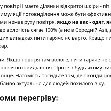
овітрі і маєте ділянки відкритої шкіри - піт
стимуляції потовиділення може бути ефектив
ми немає руху повітря,
якщо на вас - одяг, 
де вологість сягає 100% (а не в Середній Азії, 
В цих випадках пити гаряче не варто. Краще п
кар.
ни. Якщо повітря там вологе, пити гаряче не с
ючи потовиділення. Проте в будь-якому вип
онце. Натомість посидьте там, де є кондиціо
собливо актуально для людей похилого віку.
оми перегріву: