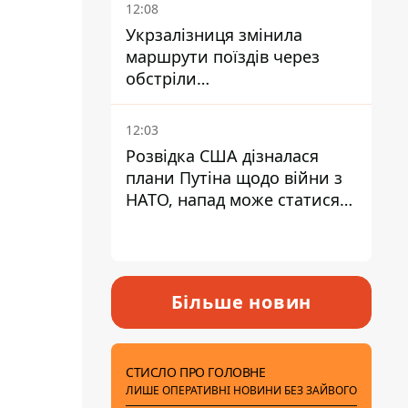
12:08
Укрзалізниця змінила
маршрути поїздів через
обстріли
Дніпропетровщини,
Харківщини й Запоріжжя
12:03
Розвідка США дізналася
плани Путіна щодо війни з
НАТО, напад може статися
восени – у WSJ розкрили
деталі
Більше новин
СТИСЛО ПРО ГОЛОВНЕ
ЛИШЕ ОПЕРАТИВНІ НОВИНИ БЕЗ ЗАЙВОГО