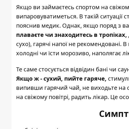
Якщо ви займаєтесь спортом на свіжому п
випаровуватиметься. В такій ситуації 
пояснив медик. Однак, якщо поряд з ва
плаваєте чи знаходитесь в тропіках,
сухо), гарячі напої не рекомендовані. 
холодні чи їсти морозиво, наполягає лі
Те саме стосується відвідин бані чи сау
Якщо ж - сухий, пийте гаряче,
стимулю
випивши гарячий чай, не виходьте на с
на свіжому повітрі, радить лікар. Це о
Симпт