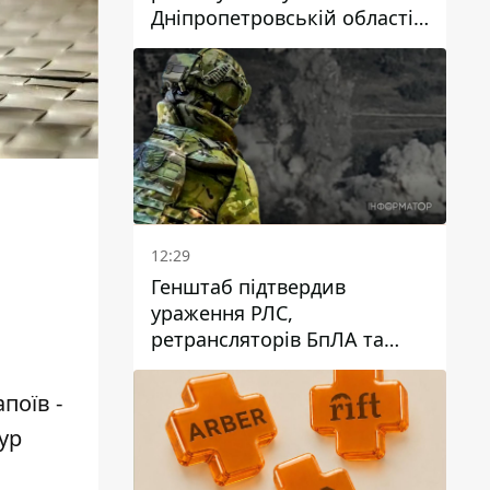
Дніпропетровській області
дворічний хлопчик потонув
у басейні
и
12:29
Генштаб підтвердив
ураження РЛС,
ретрансляторів БпЛА та
інших військових об'єктів
РФ у Криму й на півдні
поїв -
ур