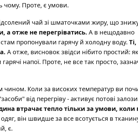
сь чому. Проте, є умови.
 підсолений чай зі шматочками жиру, що зниж
и, а отже не перегріватись.
А в нещодавно
стам пропонували гарячу й холодну воду.
Ті,
а.
А отже, висновок звідси нібито простий: я
 гарячі напої. Проте, не все так просто, зазн
им чином. Коли за високих температур ви поч
засоби" від перегріву - активує потові залози
ина втрачає тепло тільки за умови, коли 
 одяг, він швидше за все всотується в тканину
й, є.