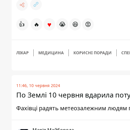
♥
👍
🔥
😭
😆
😡
ЛІКАР
МЕДИЦИНА
КОРИСНІ ПОРАДИ
СПЕ
11:46, 10 червня 2024
По Землі 10 червня вдарила поту
Фахівці радять метеозалежним людям п