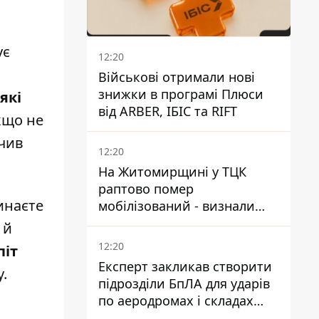
ує
12:20
Військові отримали нові
знижки в програмі Плюси
 які
від ARBER, ІБІС та RIFT
кщо не
ачив
12:20
На Житомирщині у ТЦК
раптово помер
инаєте
мобілізований - визнали
придатним і одразу ж
 й
зупинилося серце
12:20
піт
Експерт закликав створити
.
підрозділи БпЛА для ударів
по аеродромах і складах
КАБів ворога