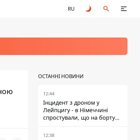
RU
ОСТАННІ НОВИНИ
вною
12:44
Інцидент з дроном у
Лейпцигу - в Німеччині
спростували, що на борту
українського літака були
зброя та боєприпаси
12:38