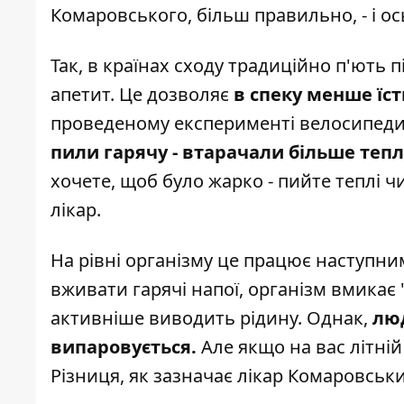
Комаровського
, більш правильно, - і о
Так, в країнах сходу традиційно п'ють
апетит. Це дозволяє
в спеку менше їст
проведеному експерименті велосипеди
пили гарячу - втарачали більше тепл
хочете, щоб було жарко - пийте теплі чи
лікар.
На рівні організму це працює наступн
вживати гарячі напої, організм вмикає "
активніше виводить рідину. Однак,
люд
випаровується.
Але якщо на вас літній
Різниця, як зазначає лікар Комаровськи