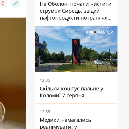
На Оболоні почали чистити
струмок Сирець, звідки
нафтопродукти потрапляли
до озер
12:35
Скільки коштує пальне у
Коломиї 7 серпня
12:35
Медики намагались
реанімувати: у