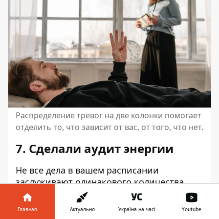
Распределение тревог на две колонки помогает
отделить то, что зависит от вас, от того, что нет.
7. Сделали аудит энергии
Не все дела в вашем расписании
заслуживают одинакового количества
вашей энергии. Спросите: что сейчас
наполняет меня? Что высасывает силы?
Главная
Актуально
Україна на часі
Youtube
Чего стоит больше или меньше
на этой