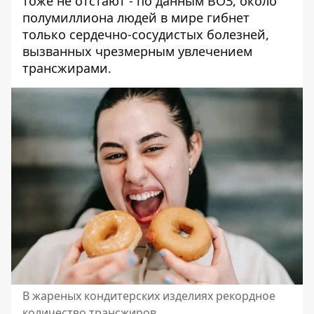
тоже не отстают - по данным ВОЗ, около
полумиллиона людей в мире гибнет
только сердечно-сосудистых болезней,
вызванных чрезмерным увлечением
трансжирами.
В жареных кондитерских изделиях рекордное
количество трансжиров.