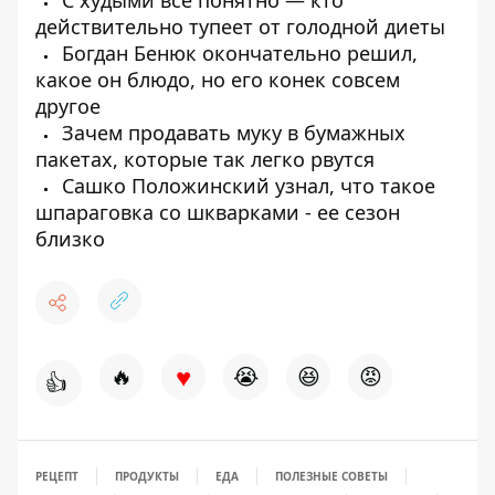
С худыми всё понятно — кто
действительно тупеет от голодной диеты
Богдан Бенюк окончательно решил,
какое он блюдо, но его конек совсем
другое
Зачем продавать муку в бумажных
пакетах, которые так легко рвутся
Сашко Положинский узнал, что такое
шпараговка со шкварками - ее сезон
близко
♥
🔥
😭
😆
😡
👍
РЕЦЕПТ
ПРОДУКТЫ
ЕДА
ПОЛЕЗНЫЕ СОВЕТЫ