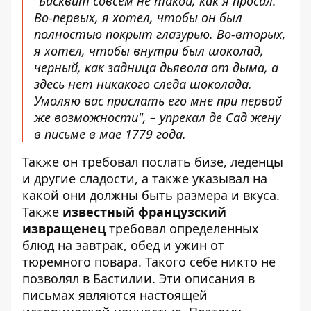
"Бисквит совсем не такой, как я просил.
Во-первых, я хотел, чтобы он был
полностью покрыт глазурью. Во-вторых,
я хотел, чтобы внутри был шоколад,
черный, как задница дьявола от дыма, а
здесь нет никакого следа шоколада.
Умоляю вас прислать его мне при первой
же возможности", – упрекал де Сад жену
в письме в мае 1779 года.
Также он требовал послать бизе, леденцы
и другие сладости, а также указывал на
какой они должны быть размера и вкуса.
Также
известный французский
извращенец
требовал определенных
блюд на завтрак, обед и ужин от
тюремного повара. Такого себе никто не
позволял в Бастилии. Эти описания в
письмах являются настоящей