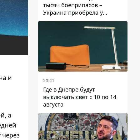
тысяч боеприпасов –
Украина приобрела у
Турции мощный пакет
вооружения
на и
20:41
Где в Днепре будут
выключать свет с 10 по 14
августа
й, а
едней
 через