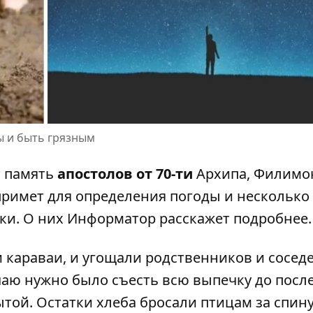
ы и быть грязным
т память
апостолов от 70-ти
Архипа, Филимо
 примет для определения погоды и несколько
ки. О них
Информатор
расскажет подробнее.
караваи, и угощали родственников и соседе
чаю нужно было съесть всю выпечку до посл
ытой. Остатки хлеба бросали птицам за спину