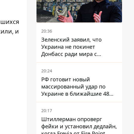
вшихся
или, и
20:36
Зеленский заявил, что
Украина не покинет
Донбасс ради мира с
Россией
20:24
РФ готовит новый
массированный удар по
Украине в ближайшие 48
часов – разведка США
20:17
Штиллерман опроверг
фейки и установил дедлайн,
когда Freyja от Fire Point