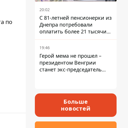
20:02
С 81-летней пенсионерки из
а по
Днепра потребовали
оплатить более 21 тысячи
гривен за "вмешательство в
работу счетчика"
19:46
Герой мема не прошел –
президентом Венгрии
станет экс-председатель
Верховного Суда, которого
критиковал Орбан.
Больше
новостей