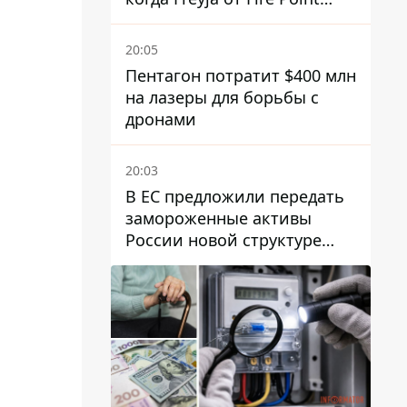
полноценно заработает
против баллистики
20:05
Пентагон потратит $400 млн
на лазеры для борьбы с
дронами
20:03
В ЕС предложили передать
замороженные активы
России новой структуре
блока